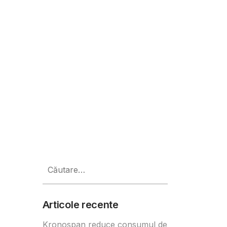
 cumpărăturile din 2024
Caută
după:
Articole recente
Kronospan reduce consumul de