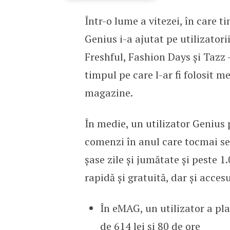
Într-o lume a vitezei, în care t
Clienții eMAG Genius au
Genius i-a ajutat pe utilizatorii
Freshful, Fashion Days și Taz
timpul pe care l-ar fi folosit 
magazine.
În medie, un utilizator Genius 
comenzi în anul care tocmai se 
șase zile și jumătate și peste 1
rapidă și gratuită, dar și acces
În eMAG, un utilizator a pla
de 614 lei și 80 de ore