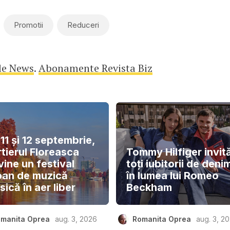
Promotii
Reduceri
le News
.
Abonamente Revista Biz
11 și 12 septembrie,
tierul Floreasca
Tommy Hilfiger invit
ine un festival
toți iubitorii de deni
ban de muzică
în lumea lui Romeo
sică în aer liber
Beckham
manita Oprea
aug. 3, 2026
Romanita Oprea
aug. 3, 2