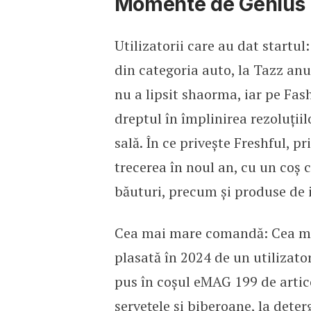
Momente de Genius 
Utilizatorii care au dat startu
din categoria auto, la Tazz an
nu a lipsit shaorma, iar pe Fas
dreptul în împlinirea rezoluți
sală. În ce privește Freshful, 
trecerea în noul an, cu un coș 
băuturi, precum și produse de i
Cea mai mare comandă: Cea ma
plasată în 2024 de un utilizato
pus în coșul eMAG 199 de artico
șervețele și biberoane, la dete