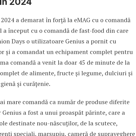
în 2024
l: 2024 a demarat în forță la eMAG cu o comandă
ul a început cu o comandă de fast-food din care
hion Days o utilizatoare Genius a pornit cu
ilor și a comandat un echipament complet pentru
prima comandă a venit la doar 45 de minute de la
complet de alimente, fructe și legume, dulciuri și
gienă și curățenie.
i mare comandă ca număr de produse diferite
r Genius a fost a unui proaspăt părinte, care a
le destinate nou-născuților, de la scutece,
rgenți speciali, marsupiu, cameră de supraveghere