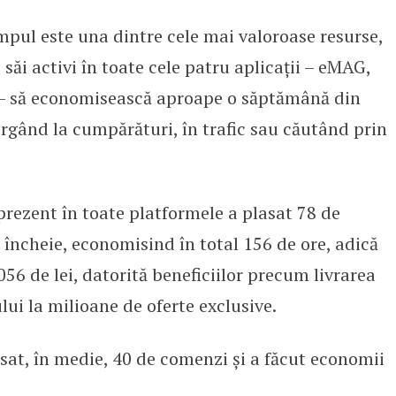
impul este una dintre cele mai valoroase resurse,
 economisit peste 1000 de lei la
 săi activi în toate cele patru aplicații – eMAG,
z – să economisească aproape o săptămână din
mergând la cumpărături, în trafic sau căutând prin
prezent în toate platformele a plasat 78 de
încheie, economisind în total 156 de ore, adică
.056 de lei, datorită beneficiilor precum livrarea
ului la milioane de oferte exclusive.
sat, în medie, 40 de comenzi și a făcut economii