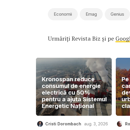
Economii
Emag
Genius
Urmăriți Revista Biz și pe
Goog
Kronospan reduce
Pe 
consumul de energie
car
electrică cu 50%
dev
pentru a ajuta Sistemul
ur
Energetic Național
cla
Cristi Dorombach
aug. 3, 2026
Ro