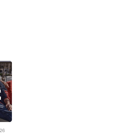
ă
m
026