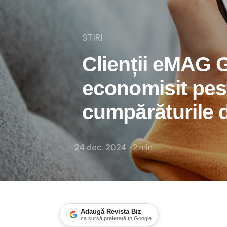
STIRI
Clienții eMAG 
economisit pest
cumpărăturile 
24 dec. 2024
2
min
Adaugă Revista Biz
ca sursă preferată în Google