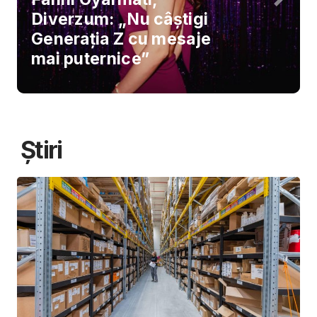
Diverzum: „Nu câștigi
Generația Z cu mesaje
mai puternice”
Știri