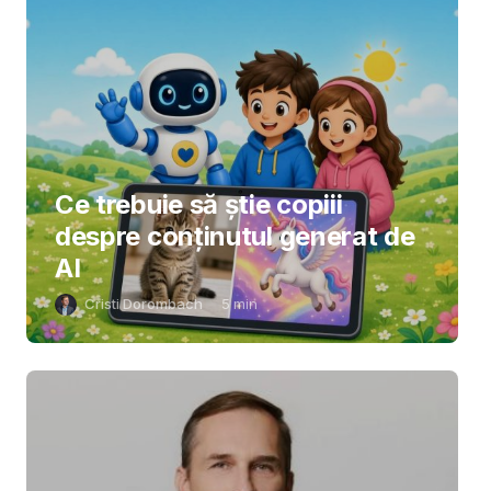
Ce trebuie să știe copiii
despre conținutul generat de
AI
Cristi Dorombach
5
min