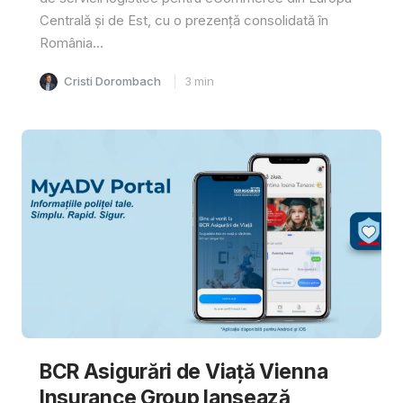
Centrală și de Est, cu o prezență consolidată în
România...
Cristi Dorombach
3
min
BCR Asigurări de Viață Vienna
Insurance Group lansează