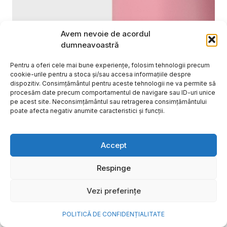
Avem nevoie de acordul
dumneavoastră
Pentru a oferi cele mai bune experiențe, folosim tehnologii precum
cookie-urile pentru a stoca și/sau accesa informațiile despre
dispozitiv. Consimțământul pentru aceste tehnologii ne va permite să
procesăm date precum comportamentul de navigare sau ID-uri unice
pe acest site. Neconsimțământul sau retragerea consimțământului
poate afecta negativ anumite caracteristici și funcții.
Cum transformi cele mai
Accept
frumoase amintiri ale verii într-
o bijuterie Pandora pe care o
Respinge
porți zi de zi
Vezi preferințe
Vara este, pentru mulți dintre noi, anotimpul în care
se întâmplă cele mai importante lucruri. Plecăm în
POLITICĂ DE CONFIDENȚIALITATE