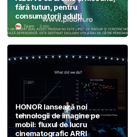
fără tutun, pentru
consumatorii adulți
Team
2
min
HONOR lansează noi
tehnologii de imagine pe
mobil: fluxul de lucru
cinematografic ARRI