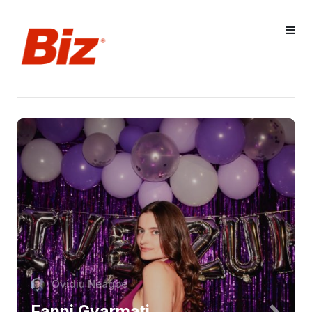
Ovidiu Neagoe
Fanni Gyarmati,