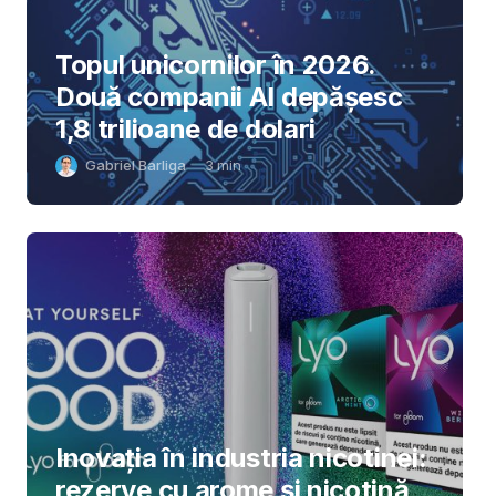
Topul unicornilor în 2026.
Două companii AI depășesc
1,8 trilioane de dolari
Gabriel Barliga
3
min
Inovația în industria nicotinei:
rezerve cu arome și nicotină,