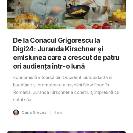
De la Conacul Grigorescu la
Digi24: Juranda Kirschner și
emisiunea care a crescut de patru
ori audiența într-o lună
Economistă întoarsă din Occident, autodidactă în
bucătărie și promotoare a mișcării Slow Food în
România, Juranda Kirschner a construit, împreună cu
soțul său...
Oana Grecea
4
min