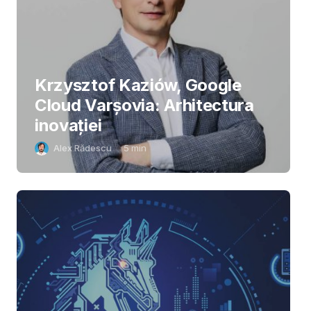
Krzysztof Kaziów, Google
Cloud Varșovia: Arhitectura
inovaţiei
Alex Rădescu
5
min