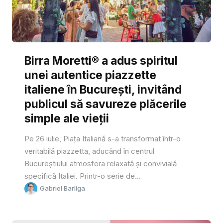
Birra Moretti® a adus spiritul
unei autentice piazzette
italiene în București, invitând
publicul să savureze plăcerile
simple ale vieții
Pe 26 iulie, Piața Italiană s-a transformat într-o
veritabilă piazzetta, aducând în centrul
Bucureștiului atmosfera relaxată și convivială
specifică Italiei. Printr-o serie de...
Gabriel Barliga