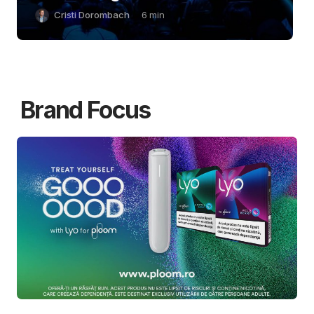
Cristi Dorombach
6
min
Brand Focus