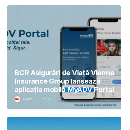
BCR Asigurări de Viață Vienna
Insurance Group lansează
aplicația mobilă MyADV Portal
Team
< 1
min