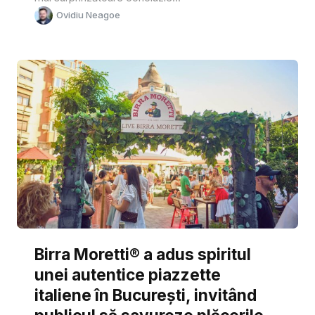
Ovidiu Neagoe
Birra Moretti® a adus spiritul
unei autentice piazzette
italiene în București, invitând