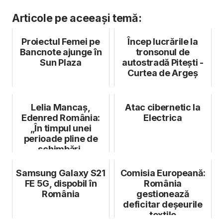
Articole pe aceeași temă:
Proiectul Femei pe
Încep lucrările la
Bancnote ajunge în
tronsonul de
Sun Plaza
autostradă Pitești -
Curtea de Argeș
Lelia Mancaș,
Atac cibernetic la
Edenred România:
Electrica
„În timpul unei
perioade pline de
schimbări,
antreprenorii trebuie
să...
Samsung Galaxy S21
Comisia Europeană:
FE 5G, dispobil în
România
România
gestionează
deficitar deșeurile
textile