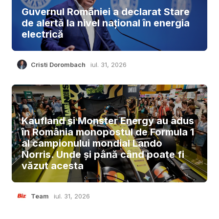
Guvernul României a declarat Stare
de alertă la nivel național în energia
electrică
Cristi Dorombach
iul. 31, 2026
Kaufland și Monster Energy au adus
în România monopostul de Formula 1
al campionului mondial Lando
Norris. Unde și până când poate fi
văzut acesta
Team
iul. 31, 2026