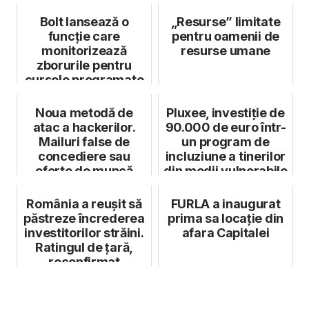
Bolt lansează o
„Resurse” limitate
funcție care
pentru oamenii de
monitorizează
resurse umane
zborurile pentru
cursele programate
Noua metodă de
Pluxee, investiție de
atac a hackerilor.
90.000 de euro într-
Mailuri false de
un program de
concediere sau
incluziune a tinerilor
oferte de muncă
din medii vulnerabile
România a reușit să
FURLA a inaugurat
păstreze încrederea
prima sa locație din
investitorilor străini.
afara Capitalei
Ratingul de țară,
reconfirmat