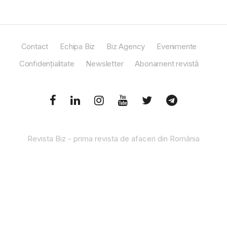
Contact
Echipa Biz
Biz Agency
Evenimente
Confidențialitate
Newsletter
Abonament revistă
Revista Biz - prima revista de afaceri din România