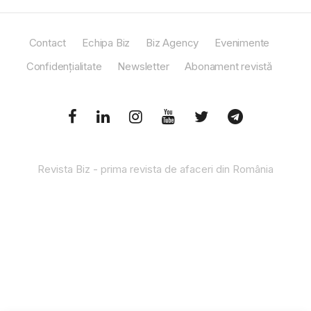
Contact
Echipa Biz
Biz Agency
Evenimente
Confidențialitate
Newsletter
Abonament revistă
Revista Biz - prima revista de afaceri din România