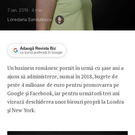
7 ian. 2019
4
min
Loredana Sandulescu
Adaugă Revista Biz
ca sursă preferată în Google
Un business românesc pornit în urmă cu șase ani a
Creștere din performance marketin
ajuns să administreze, numai în 2018, bugete de
peste 4 milioane de euro pentru promovarea pe
Google și Facebook, iar pentru următorii trei ani
vizează deschiderea unor birouri proprii la Londra
și New York.