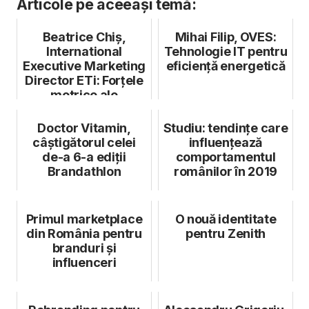
Articole pe aceeași temă:
Beatrice Chiș,
Mihai Filip, OVES:
International
Tehnologie IT pentru
Executive Marketing
eficiență energetică
Director ETi: Forțele
motrice ale
schimbării
Doctor Vitamin,
Studiu: tendințe care
câștigătorul celei
influențează
de-a 6-a ediții
comportamentul
Brandathlon
românilor în 2019
Primul marketplace
O nouă identitate
din România pentru
pentru Zenith
branduri și
influenceri