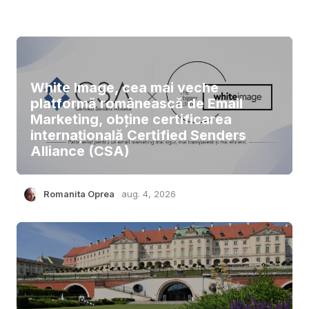
White Image, cea mai veche
platformă românească de Email
Marketing, obține certificarea
internațională Certified Senders
Alliance (CSA)
Romanita Oprea
aug. 4, 2026