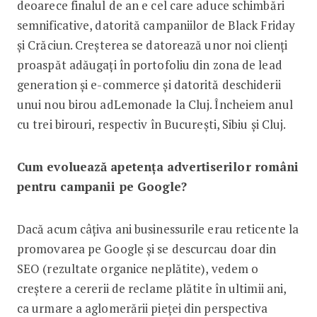
deoarece finalul de an e cel care aduce schimbări
semnificative, datorită campaniilor de Black Friday
și Crăciun. Creșterea se datorează unor noi clienți
proaspăt adăugați în portofoliu din zona de lead
generation și e-commerce și datorită deschiderii
unui nou birou adLemonade la Cluj. Încheiem anul
cu trei birouri, respectiv în București, Sibiu și Cluj.
Cum evoluează apetența advertiserilor români
pentru campanii pe Google?
Dacă acum câțiva ani businessurile erau reticente la
promovarea pe Google și se descurcau doar din
SEO (rezultate organice neplătite), vedem o
creștere a cererii de reclame plătite în ultimii ani,
ca urmare a aglomerării pieței din perspectiva