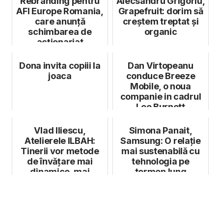
Rebranding pentru
Alecsandru Grigoriu,
AFI Europe Romania,
Grapefruit: dorim să
care anunță
creștem treptat și
schimbarea de
organic
acționariat
Dona invita copiii la
Dan Virtopeanu
joaca
conduce Breeze
Mobile, o noua
companie in cadrul
Leo Burnett
Vlad Iliescu,
Simona Panait,
Atelierele ILBAH:
Samsung: O relație
Tinerii vor metode
mai sustenabilă cu
de învățare mai
tehnologia pe
dinamice, mai
termen lung
vizuale și mai orie...