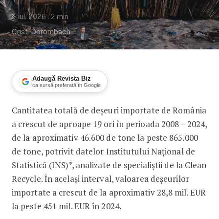
2 iul. 2026
2
min
Cristi Dorombach
Adaugă Revista Biz
ca sursă preferată în Google
Cantitatea totală de deșeuri importate de România
Creșterea importurilor de deșeuri în
a crescut de aproape 19 ori în perioada 2008 – 2024,
de la aproximativ 46.600 de tone la peste 865.000
de tone, potrivit datelor Institutului Național de
Statistică (INS)*, analizate de specialiștii de la Clean
Recycle. În același interval, valoarea deșeurilor
importate a crescut de la aproximativ 28,8 mil. EUR
la peste 451 mil. EUR în 2024.