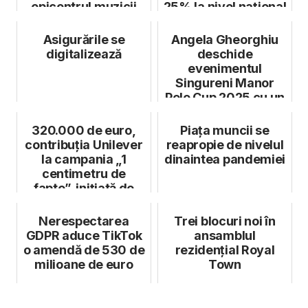
epicentrul muzicii
25% la nivel național
live din Eur...
Asigurările se
Angela Gheorghiu
digitalizează
deschide
evenimentul
Singureni Manor
Polo Cup 2025 cu un
recital unic
320.000 de euro,
Piața muncii se
contribuția Unilever
reapropie de nivelul
la campania „1
dinaintea pandemiei
centimetru de
fapte”, inițiată de
Ștefan Mandac...
Nerespectarea
Trei blocuri noi în
GDPR aduce TikTok
ansamblul
o amendă de 530 de
rezidențial Royal
milioane de euro
Town