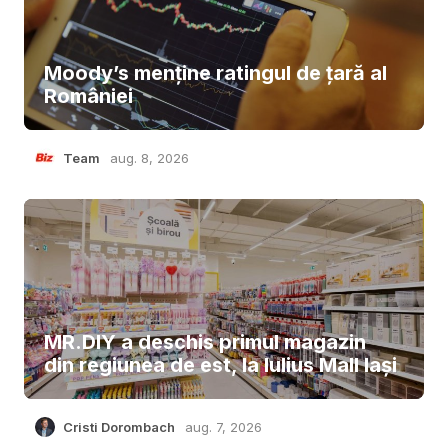
Moody’s menține ratingul de țară al
României
Team
aug. 8, 2026
MR.DIY a deschis primul magazin
din regiunea de est, la Iulius Mall Iași
Cristi Dorombach
aug. 7, 2026