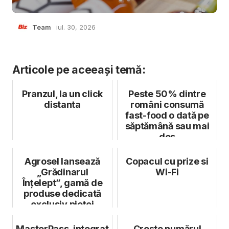
Team
iul. 30, 2026
Articole pe aceeași temă:
Pranzul, la un click
Peste 50% dintre
distanta
români consumă
fast-food o dată pe
săptămână sau mai
des
Agrosel lansează
Copacul cu prize si
„Grădinarul
Wi-Fi
Înțelept”, gamă de
produse dedicată
exclusiv pieței
tradiționale de leg...
MasterPass, integrat
Crește numărul