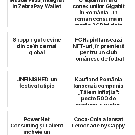
in ZebraPay Wallet
conexiunilor Gigabit
în România. Un
român consumă în
medie 3GB/zi date
de internet
Shoppingul devine
FC Rapid lansează
din ce în ce mai
NFT-uri, în premieră
global
pentru un club
românesc de fotbal
UNFINISHED, un
Kaufland România
festival atipic
lansează campania
„Tăiem inflația”:
peste 500 de
produse la prețuri
mai mici
PowerNet
Coca-Cola a lansat
Consulting și Tailent
Lemonade by Cappy
încheie un