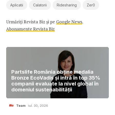
Aplicatii
Calatorii
Ridesharing
Zer0
Urmăriți Revista Biz și pe
Google News
.
Abonamente Revista Biz
Partslife România obține medalia
Bronze EcoVadis și intră în top 35%
companii evaluate la nivel global în
domeniul sustenabilității
Team
iul. 30, 2026