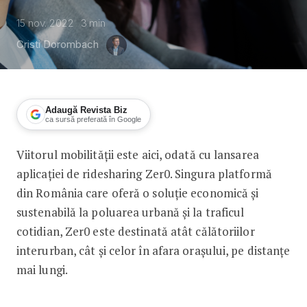
15 nov. 2022
3
min
Cristi Dorombach
Adaugă Revista Biz
ca sursă preferată în Google
Viitorul mobilității este aici, odată cu lansarea
O nouă aplicație de ridesharing: Zer0 
aplicației de ridesharing Zer0. Singura platformă
din România care oferă o soluție economică și
sustenabilă la poluarea urbană și la traficul
cotidian, Zer0 este destinată atât călătoriilor
interurban, cât și celor în afara orașului, pe distanțe
mai lungi.