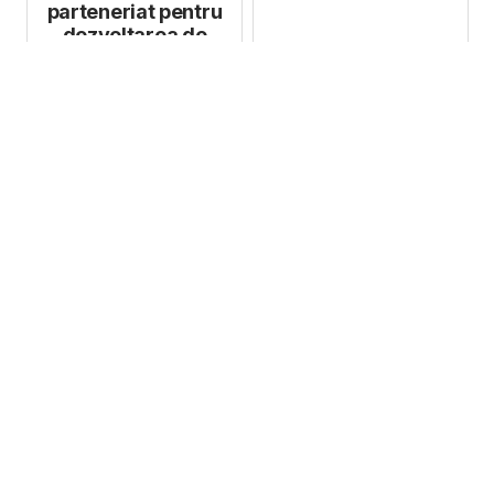
parteneriat pentru
dezvoltarea de
roboți software