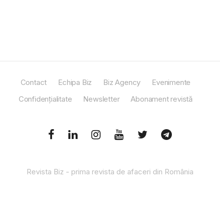
Contact
Echipa Biz
Biz Agency
Evenimente
Confidențialitate
Newsletter
Abonament revistă
Revista Biz - prima revista de afaceri din România