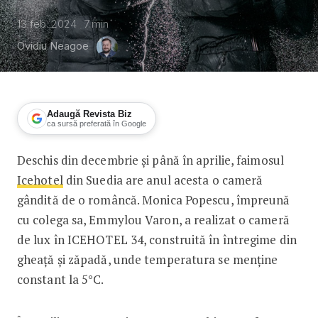
13 feb. 2024
7
min
Ovidiu Neagoe
Adaugă Revista Biz
ca sursă preferată în Google
Deschis din decembrie și până în aprilie, faimosul
Cum arată apartamentul construit de o
Icehotel
din Suedia are anul acesta o cameră
gândită de o româncă. Monica Popescu, împreună
cu colega sa, Emmylou Varon, a realizat o cameră
de lux în ICEHOTEL 34, construită în întregime din
gheață și zăpadă, unde temperatura se menține
constant la 5°C.