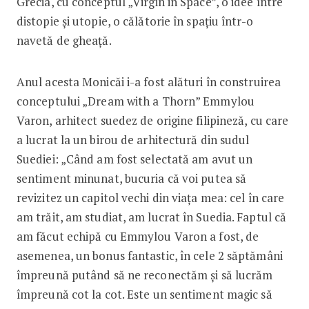
Grecia, cu conceptul „Virgin in Space”, o idee între
distopie și utopie, o călătorie în spațiu într-o
navetă de gheață.
Anul acesta Monicăi i-a fost alături în construirea
conceptului „Dream with a Thorn” Emmylou
Varon, arhitect suedez de origine filipineză, cu care
a lucrat la un birou de arhitectură din sudul
Suediei: „Când am fost selectată am avut un
sentiment minunat, bucuria că voi putea să
revizitez un capitol vechi din viața mea: cel în care
am trăit, am studiat, am lucrat în Suedia. Faptul că
am făcut echipă cu Emmylou Varon a fost, de
asemenea, un bonus fantastic, în cele 2 săptămâni
împreună putând să ne reconectăm și să lucrăm
împreună cot la cot. Este un sentiment magic să