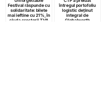
Unforgettable
CTP a preluat
Festival răspunde cu
întregul portofoliu
solidaritate: bilete
logistic deținut
mai ieftine cu 21%, în
integral de
ciuda creșterii TVA
Globalworth