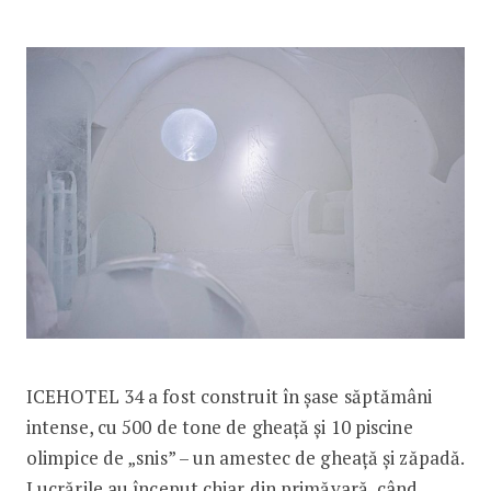
ICEHOTEL 34 a fost construit în șase săptămâni
intense, cu 500 de tone de gheață și 10 piscine
olimpice de „snis” – un amestec de gheață și zăpadă.
Lucrările au început chiar din primăvară, când