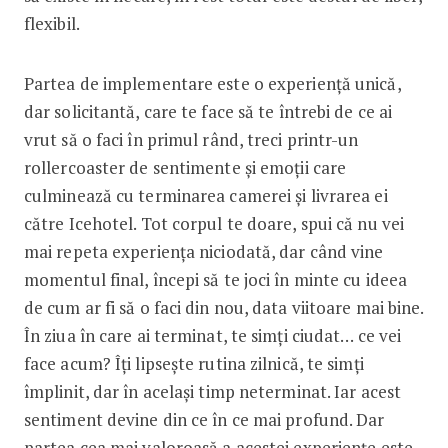
flexibil.
Partea de implementare este o experiență unică,
dar solicitantă, care te face să te întrebi de ce ai
vrut să o faci în primul rând, treci printr-un
rollercoaster de sentimente și emoții care
culminează cu terminarea camerei și livrarea ei
către Icehotel. Tot corpul te doare, spui că nu vei
mai repeta experiența niciodată, dar când vine
momentul final, începi să te joci în minte cu ideea
de cum ar fi să o faci din nou, data viitoare mai bine.
În ziua în care ai terminat, te simți ciudat… ce vei
face acum? Îți lipsește rutina zilnică, te simți
împlinit, dar în același timp neterminat. Iar acest
sentiment devine din ce în ce mai profund. Dar
partea cea mai valoroasă a acestei experiențe este