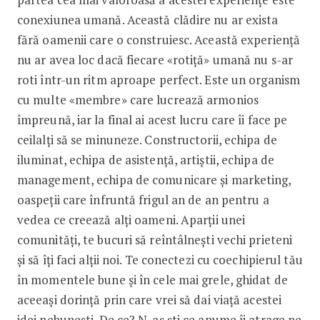
conexiunea umană. Această clădire nu ar exista
fără oamenii care o construiesc. Această experiență
nu ar avea loc dacă fiecare «rotiță» umană nu s-ar
roti într-un ritm aproape perfect. Este un organism
cu multe «membre» care lucrează armonios
împreună, iar la final ai acest lucru care îi face pe
ceilalți să se minuneze. Constructorii, echipa de
iluminat, echipa de asistență, artiștii, echipa de
management, echipa de comunicare și marketing,
oaspeții care înfruntă frigul an de an pentru a
vedea ce creează alți oameni. Aparții unei
comunități, te bucuri să reîntâlnești vechi prieteni
și să îți faci alții noi. Te conectezi cu coechipierul tău
în momentele bune și în cele mai grele, ghidat de
aceeași dorință prin care vrei să dai viață acestei
idei nebunești. De ce? N-aș ști ce anume îi atrage pe