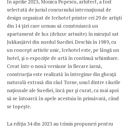
În aprilie 2023, Monica Popescu, arhitect, a fost
selectată de juriul concursului internațional de
design organizat de Icehotel printre cei 29 de artiști
din 14 țări care urmau să construiască un
apartament de lux (deluxe artsuite) în micuțul sat
Jukkasjärvi din nordul Suediei. Deschis în 1989, cu
un concept artistic unic, Icehotel este, pe lângă un
hotel, și o expoziție de artă în continuă schimbare.
Creat într-o nouă versiune în fiecare iarnă,
construcția este realizată în întregime din gheață
naturală extrasă din râul Torne, unul dintre râurile
naționale ale Suediei, încă pur și curat, ca mai apoi
să se întoarcă în apele acestuia în primăvară, când
se topește.
La ediția 34 din 2023 au trimis propuneri pentru