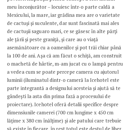
meu înconjurător – locuiesc într-o parte caldă a
Mexicului, la mare, iar grădina mea are o varietate
de cactuși și suculente, dar sunt fascinată mai ales
de cactușii saguaro mari, ce se găsesc în alte părți
ale țării și peste graniță, și care au o viață
asemănătoare cu a oamenilor și pot trăi chiar până
la 100 de ani. Așa că am făcut o schiță, am construit
o machetă de hârtie, m-am jucat cu o lampă pentru
a vedea cum se poate percepe camera cu ajutorul
luminii (iluminatul dintr-o cameră la Icehotel este
parte integrantă a designului acesteia și ajută să te
gândești la asta din prima fază a procesului de
proiectare). Icehotel oferă detalii specifice despre
dimensiunile camerei (700 cm lungime x 450 cm
lățime x 380 cm înălțime) și ale patului care trebuie
să existe în fiecare, în rest totul este destul de liber,