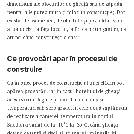
dimensiuni ale blocurilor de gheață sau de zăpadă
pentru a le putea muta și folosi în construcție). Dar
există, de asemenea, flexibilitate și posibilitatea de
a lua decizii la fața locului, la fel ca pe un șantier, ca
atunci când construiești o casă”.
Ce provocări apar în procesul de
construire
Ca în orice proces de construcție al unei clădiri pot
apărea provocări, iar în cazul hotelului de gheață
acestea sunt legate primordial de climă și
temperaturi sub zero grade. În cele două săptămâni
de realizare a camerei, temperatura în nordul
Suediei a variat de la -10˚C la -35˚C, când gheața
devine casantă și riscă să se spargă, mănușile îți