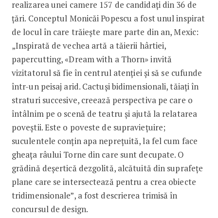
realizarea unei camere 157 de candidați din 36 de
țări. Conceptul Monicăi Popescu a fost unul inspirat
de locul în care trăiește mare parte din an, Mexic:
„Inspirată de vechea artă a tăierii hârtiei,
papercutting, «Dream with a Thorn» invită
vizitatorul să fie în centrul atenției și să se cufunde
într-un peisaj arid. Cactuși bidimensionali, tăiați în
straturi succesive, creează perspectiva pe care o
întâlnim pe o scenă de teatru și ajută la relatarea
poveștii. Este o poveste de supraviețuire;
suculentele conțin apa neprețuită, la fel cum face
gheața râului Torne din care sunt decupate. O
grădină deșertică dezgolită, alcătuită din suprafețe
plane care se intersectează pentru a crea obiecte
tridimensionale”, a fost descrierea trimisă în
concursul de design.