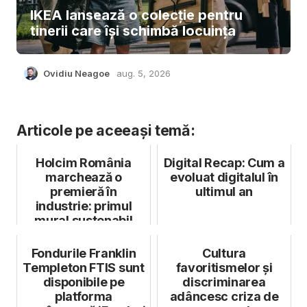
IKEA lansează o colecție pentru
tinerii care își schimbă locuința
Ovidiu Neagoe
aug. 5, 2026
Articole pe aceeași temă:
Holcim România
Digital Recap: Cum a
marchează o
evoluat digitalul în
premieră în
ultimul an
industrie: primul
mural sustenabil
dintr-o fabrică
Fondurile Franklin
Cultura
Templeton FTIS sunt
favoritismelor și
disponibile pe
discriminarea
platforma
adâncesc criza de