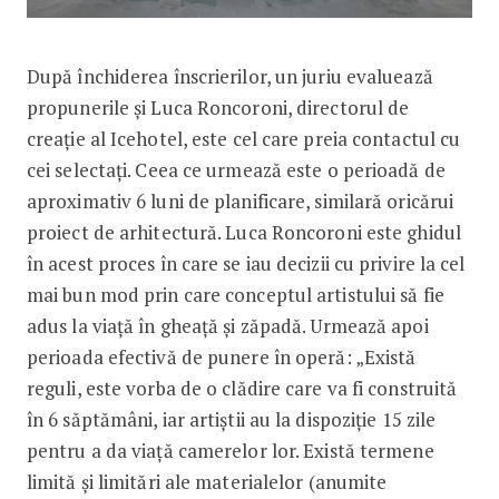
După închiderea înscrierilor, un juriu evaluează
propunerile și Luca Roncoroni, directorul de
creație al Icehotel, este cel care preia contactul cu
cei selectați. Ceea ce urmează este o perioadă de
aproximativ 6 luni de planificare, similară oricărui
proiect de arhitectură. Luca Roncoroni este ghidul
în acest proces în care se iau decizii cu privire la cel
mai bun mod prin care conceptul artistului să fie
adus la viață în gheață și zăpadă. Urmează apoi
perioada efectivă de punere în operă: „Există
reguli, este vorba de o clădire care va fi construită
în 6 săptămâni, iar artiștii au la dispoziție 15 zile
pentru a da viață camerelor lor. Există termene
limită și limitări ale materialelor (anumite