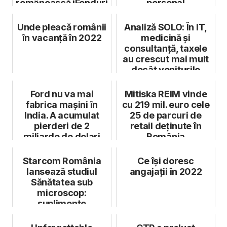
românească iFonduri
personal
Unde pleacă românii
Analiză SOLO: În IT,
în vacanță în 2022
medicină și
consultanță, taxele
au crescut mai mult
decât veniturile
Ford nu va mai
Mitiska REIM vinde
fabrica mașini în
cu 219 mil. euro cele
India. A acumulat
25 de parcuri de
pierderi de 2
retail deținute în
miliarde de dolari
România
Starcom România
Ce își doresc
lansează studiul
angajații în 2022
Sănătatea sub
microscop:
suplimente
alimentare și stil de
viață