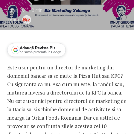
4 mai 2015
3
min
Team
Adaugă Revista Biz
ca sursă preferată în Google
Este usor pentru un director de marketing din
Cum se schimba directorii de market
domeniul bancar sa se mute la Pizza Hut sau KFC?
Cu siguranta ca nu. Asa cum nu este, la randul sau,
mutarea inversa a directorului de la KFC la banca.
Nu este usor nici pentru directorul de marketing de
la Dacia sa-si schimbe domeniul de activitate si sa
mearga la Orkla Foods Romania. Dar cu astfel de
provocari se confrunta zilele acestea cei 10