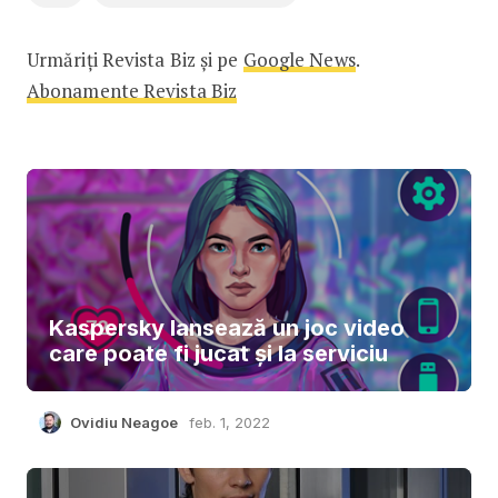
Urmăriți Revista Biz și pe
Google News
.
Abonamente Revista Biz
Kaspersky lansează un joc video
care poate fi jucat și la serviciu
Ovidiu Neagoe
feb. 1, 2022