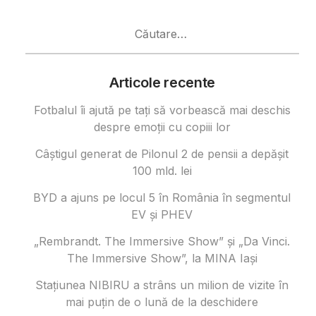
Caută
după:
Articole recente
Fotbalul îi ajută pe tați să vorbească mai deschis
despre emoții cu copiii lor
Câştigul generat de Pilonul 2 de pensii a depăşit
100 mld. lei
BYD a ajuns pe locul 5 în România în segmentul
EV și PHEV
„Rembrandt. The Immersive Show” și „Da Vinci.
The Immersive Show”, la MINA Iași
Stațiunea NIBIRU a strâns un milion de vizite în
mai puțin de o lună de la deschidere