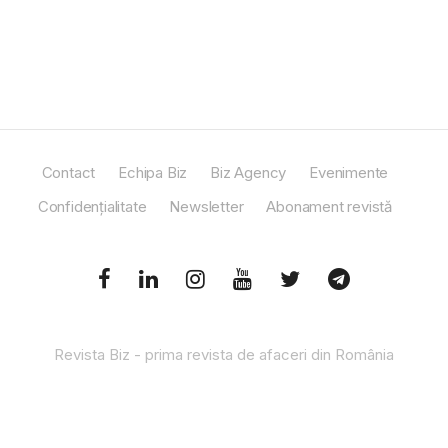
Contact
Echipa Biz
Biz Agency
Evenimente
Confidențialitate
Newsletter
Abonament revistă
Revista Biz - prima revista de afaceri din România