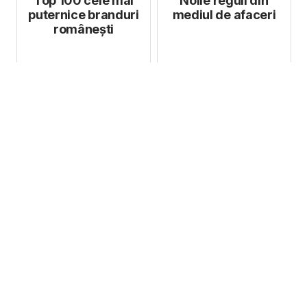
Top 100 cele mai
Noile reguli din
puternice branduri
mediul de afaceri
românești