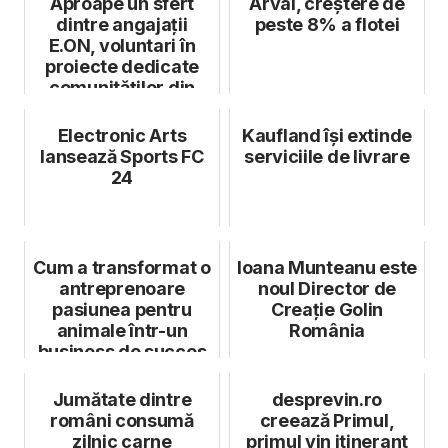
Aproape un sfert
Arval, creștere de
dintre angajații
peste 8% a flotei
E.ON, voluntari în
proiecte dedicate
comunităților din
România
Electronic Arts
Kaufland își extinde
lansează Sports FC
serviciile de livrare
24
Cum a transformat o
Ioana Munteanu este
antreprenoare
noul Director de
pasiunea pentru
Creație Golin
animale într-un
România
business de succes
Jumătate dintre
desprevin.ro
români consumă
creează Primul,
zilnic carne
primul vin itinerant