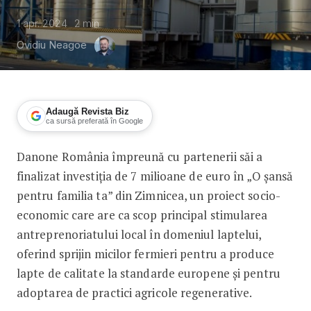
1 apr. 2024
2
min
Ovidiu Neagoe
Adaugă Revista Biz
ca sursă preferată în Google
Danone România împreună cu partenerii săi a
Danone România a investit 7 mil. euro
finalizat investiția de 7 milioane de euro în „O șansă
pentru familia ta” din Zimnicea, un proiect socio-
economic care are ca scop principal stimularea
antreprenoriatului local în domeniul laptelui,
oferind sprijin micilor fermieri pentru a produce
lapte de calitate la standarde europene și pentru
adoptarea de practici agricole regenerative.