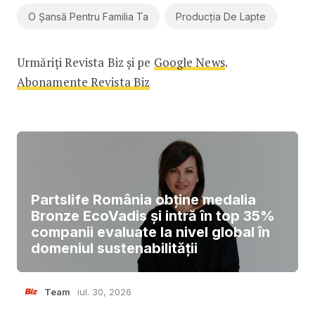
O Șansă Pentru Familia Ta
Producția De Lapte
Urmăriți Revista Biz și pe
Google News
.
Abonamente Revista Biz
Partslife România obține medalia
Bronze EcoVadis și intră în top 35%
companii evaluate la nivel global în
domeniul sustenabilității
Team
iul. 30, 2026