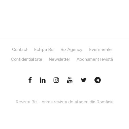
Contact
Echipa Biz
Biz Agency
Evenimente
Confidențialitate
Newsletter
Abonament revistă
Revista Biz - prima revista de afaceri din România