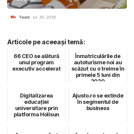
Team
iul. 30, 2026
Articole pe aceeași temă:
66 CEO se alătură
Înmatriculările de
unui program
autoturisme noi au
executiv accelerat
scăzut cu o treime în
primele 5 luni din
2020
Digitalizarea
Ajusto.ro se extinde
educației
în segmentul de
universitare prin
business
platforma Holisun