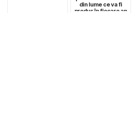
din lume ce va fi
produs în fiecare an
cu o altă c...