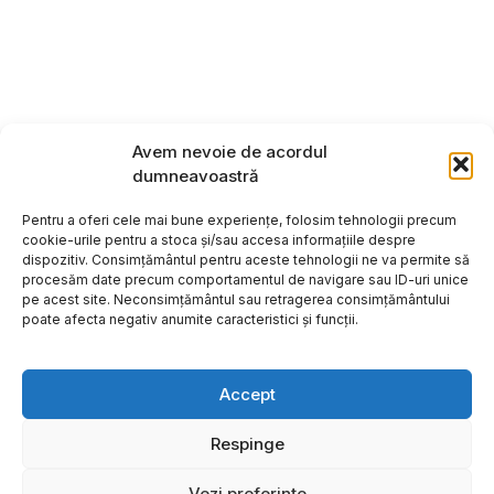
Avem nevoie de acordul
dumneavoastră
Pentru a oferi cele mai bune experiențe, folosim tehnologii precum
cookie-urile pentru a stoca și/sau accesa informațiile despre
dispozitiv. Consimțământul pentru aceste tehnologii ne va permite să
procesăm date precum comportamentul de navigare sau ID-uri unice
pe acest site. Neconsimțământul sau retragerea consimțământului
poate afecta negativ anumite caracteristici și funcții.
Accept
Respinge
Copyright ©2026
Hosting:
Vezi preferințe