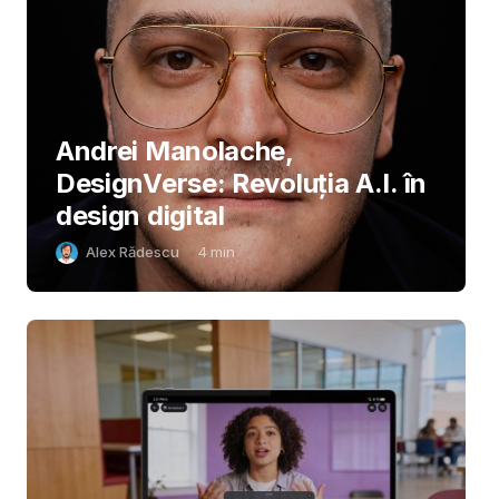
Andrei Manolache,
DesignVerse: Revoluția A.I. în
design digital
Alex Rădescu
4
min