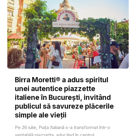
Birra Moretti® a adus spiritul
unei autentice piazzette
italiene în București, invitând
publicul să savureze plăcerile
simple ale vieții
Pe 26 iulie, Piața Italiană s-a transformat într-o
veritabilă piazzetta, aducând în centrul