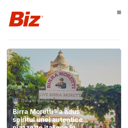
Gabriel Barliga
Birra Moretti® a adus
spiritul unei autentice
piazzette italiene în