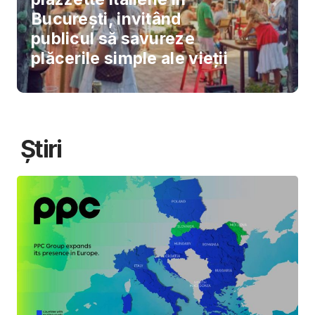
București, invitând
publicul să savureze
plăcerile simple ale vieții
Știri