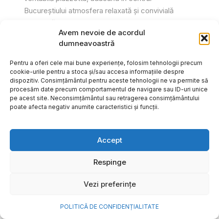
Bucureștiului atmosfera relaxată și convivială
specifică Italiei. Printr-o serie de...
Avem nevoie de acordul
Gabriel Barliga
dumneavoastră
Pentru a oferi cele mai bune experiențe, folosim tehnologii precum
cookie-urile pentru a stoca și/sau accesa informațiile despre
dispozitiv. Consimțământul pentru aceste tehnologii ne va permite să
procesăm date precum comportamentul de navigare sau ID-uri unice
pe acest site. Neconsimțământul sau retragerea consimțământului
poate afecta negativ anumite caracteristici și funcții.
Accept
Respinge
Vezi preferințe
Cum transformi cele mai
POLITICĂ DE CONFIDENȚIALITATE
frumoase amintiri ale verii într-