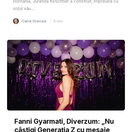
România, Juranda Kirschner a construit, împreună cu
soțul său...
Oana Grecea
4
min
Fanni Gyarmati, Diverzum: „Nu
câștigi Generația Z cu mesaje