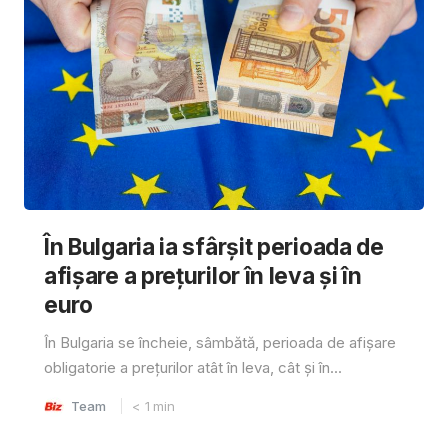
În Bulgaria ia sfârşit perioada de
afișare a prețurilor în ​​leva și în
euro
În Bulgaria se încheie, sâmbătă, perioada de afișare
obligatorie a prețurilor atât în ​​leva, cât și în...
Team
< 1
min