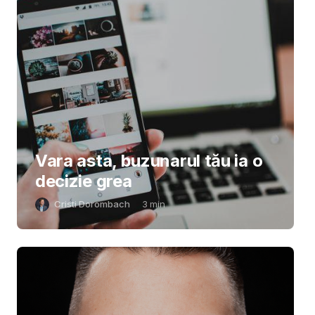
Vara asta, buzunarul tău ia o
decizie grea
Cristi Dorombach
3
min