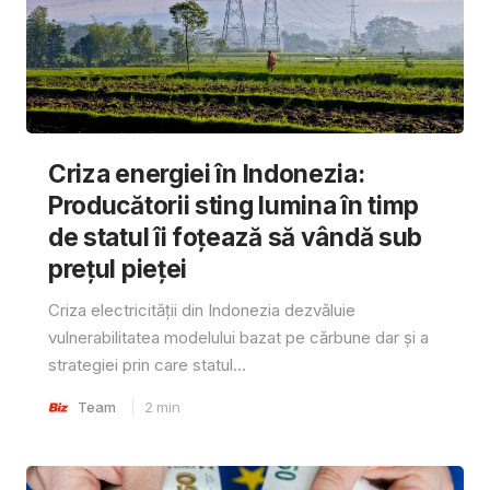
Criza energiei în Indonezia:
Producătorii sting lumina în timp
de statul îi foțează să vândă sub
prețul pieței
Criza electricității din Indonezia dezvăluie
vulnerabilitatea modelului bazat pe cărbune dar și a
strategiei prin care statul...
Team
2
min