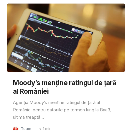
Moody’s menține ratingul de țară
al României
Agenția Moody’s menține ratingul de țară al
României pentru datoriile pe termen lung la Baa3,
ultima treaptă...
Team
< 1
min