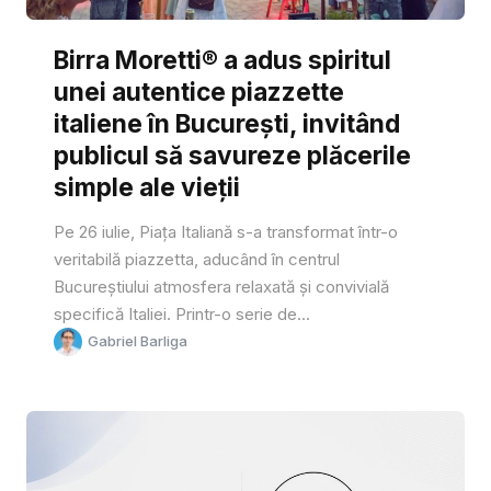
Birra Moretti® a adus spiritul
unei autentice piazzette
italiene în București, invitând
publicul să savureze plăcerile
simple ale vieții
Pe 26 iulie, Piața Italiană s-a transformat într-o
veritabilă piazzetta, aducând în centrul
Bucureștiului atmosfera relaxată și convivială
specifică Italiei. Printr-o serie de...
Gabriel Barliga