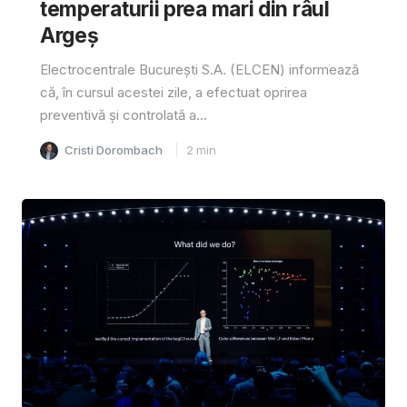
temperaturii prea mari din râul
Argeș
Electrocentrale București S.A. (ELCEN) informează
că, în cursul acestei zile, a efectuat oprirea
preventivă și controlată a...
Cristi Dorombach
2
min