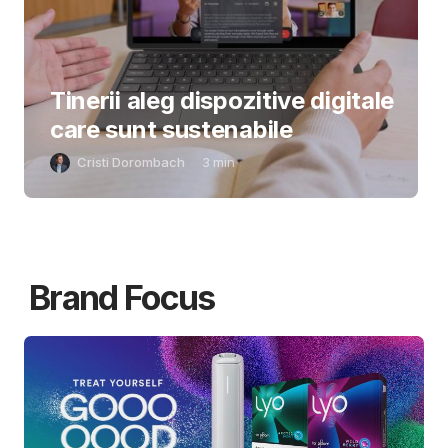
Tinerii aleg dispozitive digitale
care sunt sustenabile
Cristi Dorombach
3
min
Brand Focus