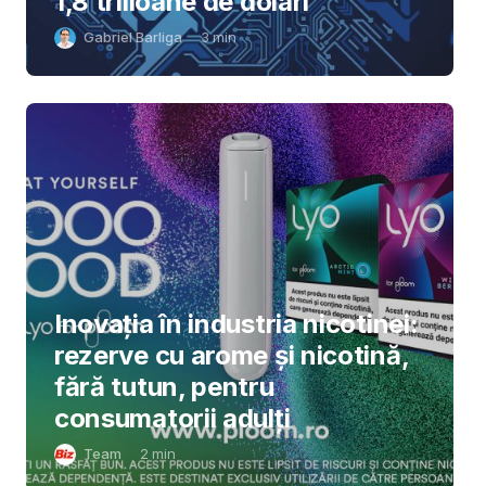
1,8 trilioane de dolari
Gabriel Barliga
3
min
Inovația în industria nicotinei:
rezerve cu arome și nicotină,
fără tutun, pentru
consumatorii adulți
Team
2
min