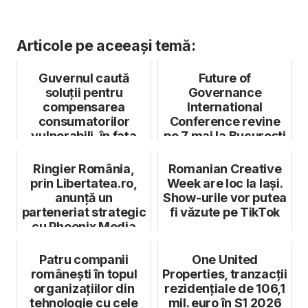
Articole pe aceeași temă:
Guvernul caută
Future of
soluții pentru
Governance
compensarea
International
consumatorilor
Conference revine
vulnerabili, în fața
pe 7 mai la București
valului de scumpiri
al...
Ringier România,
Romanian Creative
prin Libertatea.ro,
Week are loc la Iași.
anunță un
Show-urile vor putea
parteneriat strategic
fi văzute pe TikTok
cu Phoenix Media
Patru companii
One United
românești în topul
Properties, tranzacţii
organizațiilor din
rezidenţiale de 106,1
tehnologie cu cele
mil. euro în S1 2026