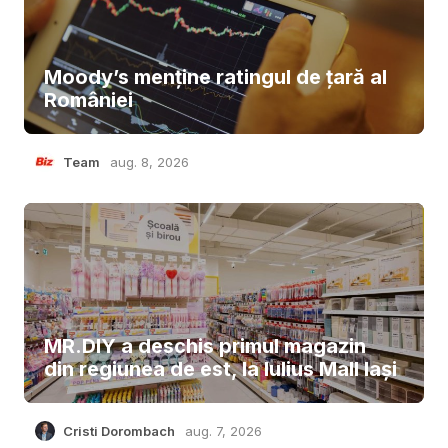
Moody’s menține ratingul de țară al
României
Team
aug. 8, 2026
MR.DIY a deschis primul magazin
din regiunea de est, la Iulius Mall Iași
Cristi Dorombach
aug. 7, 2026