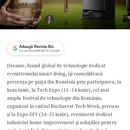
10 iun. 2026
4
min
Cristi Dorombach
Adaugă Revista Biz
ca sursă preferată în Google
Dreame, brand global de tehnologie dedicat
Dreame își extinde prezența în Români
ecosistemului smart living, își consolidează
prezența pe piața din România prin participarea, în
luna iunie, la Tech Expo (11–14 iunie), cel mai
amplu festival de tehnologie din România,
organizat în cadrul Bucharest Tech Week, precum
și la Expo DIY (24–25 iunie), eveniment dedicat
industriei home improvement și soluțiilor pentru