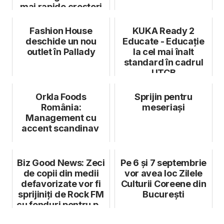
mai rapide creșteri
Fashion House
KUKA Ready 2
deschide un nou
Educate - Educație
outlet în Pallady
la cel mai înalt
standard în cadrul
UTCB
Orkla Foods
Sprijin pentru
România:
meseriași
Management cu
accent scandinav
Biz Good News: Zeci
Pe 6 și 7 septembrie
de copii din medii
vor avea loc Zilele
defavorizate vor fi
Culturii Coreene din
sprijiniți de Rock FM
București
cu fonduri pentru p...