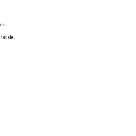
a
min
rat de