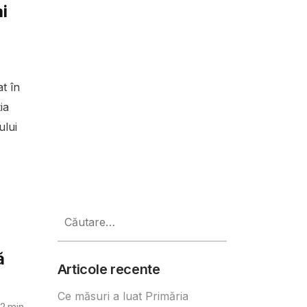
i
t în
ia
ului
Caută
după:
ă
Articole recente
Ce măsuri a luat Primăria
2
min