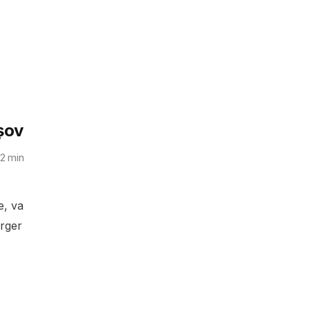
șov
2
min
e, va
urger