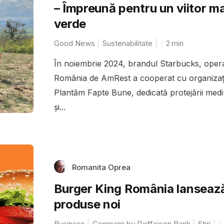
– Împreună pentru un viitor ma
verde
Good News
Sustenabilitate
2
min
În noiembrie 2024, brandul Starbucks, opera
România de AmRest a cooperat cu organizaț
Plantăm Fapte Bune, dedicată protejării medi
și...
Romanita Oprea
Burger King România lanseaz
produse noi
Business
Companii by Raiffeisen Bank
Stiri