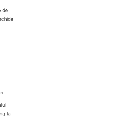
e de
schide
a
in
lul
ng la