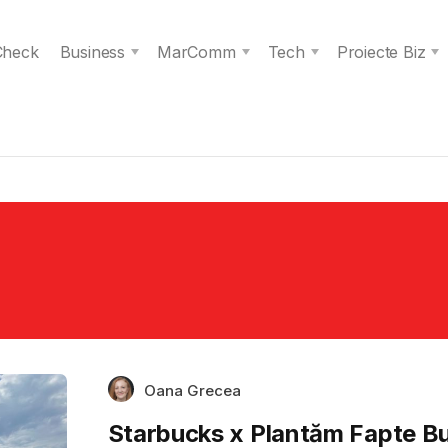
 Check
Business
MarComm
Tech
Proiecte Biz
Oana Grecea
Starbucks x Plantăm Fapte B