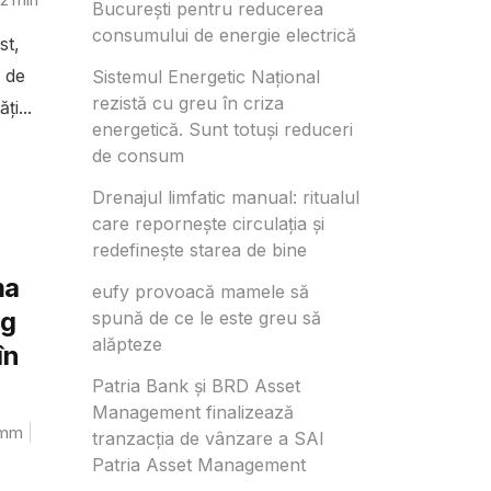
București pentru reducerea
consumului de energie electrică
st,
 de
Sistemul Energetic Național
rezistă cu greu în criza
ți...
energetică. Sunt totuși reduceri
de consum
Drenajul limfatic manual: ritualul
care repornește circulația și
redefinește starea de bine
ma
eufy provoacă mamele să
ng
spună de ce le este greu să
alăpteze
în
Patria Bank și BRD Asset
Management finalizează
mm
tranzacția de vânzare a SAI
Patria Asset Management