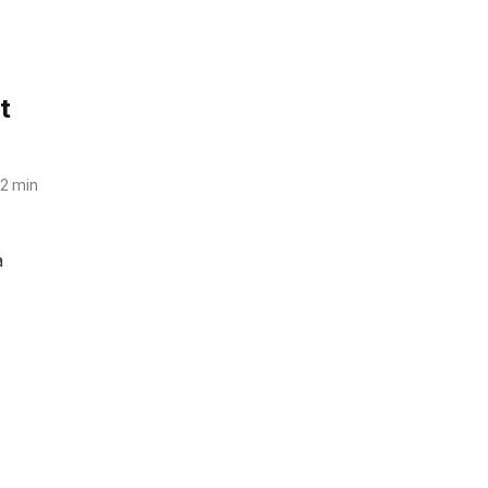
t
2
min
a