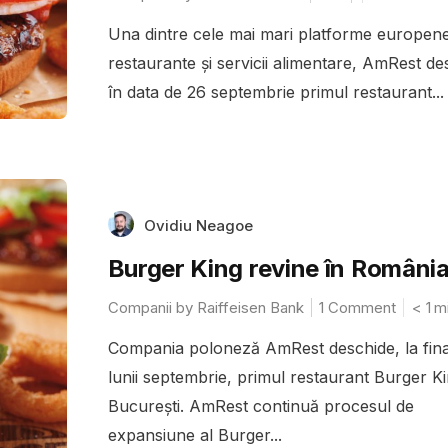
Una dintre cele mai mari platforme europen
restaurante și servicii alimentare, AmRest de
în data de 26 septembrie primul restaurant...
Ovidiu Neagoe
Burger King revine în Români
Companii by Raiffeisen Bank
1 Comment
< 1
m
Compania poloneză AmRest deschide, la fina
lunii septembrie, primul restaurant Burger Ki
București. AmRest continuă procesul de
expansiune al Burger...