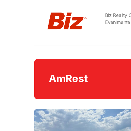
Biz Reality
Evenimente
AmRest