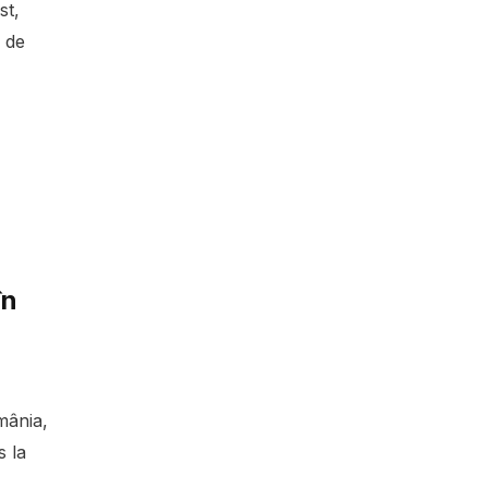
st,
 de
în
mânia,
s la