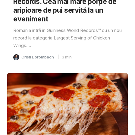
Records. Cea mai mare porție de
aripioare de pui servită la un
eveniment
România intră în Guinness World Records™️ cu un nou
record la categoria Largest Serving of Chicken
Wings....
Cristi Dorombach
3
min