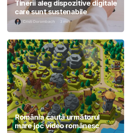
Tinerii aleg dispozitive digitale
care sunt sustenabile
Cristi Dorombach
3
min
România caută următorul
mare joc video românesc