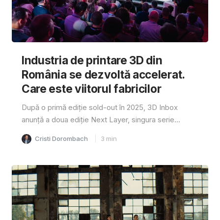
Industria de printare 3D din
România se dezvoltă accelerat.
Care este viitorul fabricilor
După o primă ediție sold-out în 2025, 3D Inbox
anunță a doua ediție Next Layer, singura serie...
Cristi Dorombach
3
min