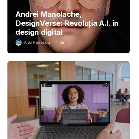
Andrei Manolache,
DesignVerse: Revoluția A.I. în
design digital
Alex Rădescu
4
min