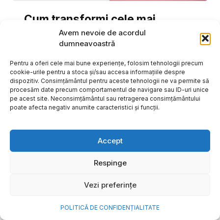
Cum transformi cele mai
frumoase amintiri ale verii într-
Avem nevoie de acordul
dumneavoastră
o bijuterie Pandora pe care o
porți zi de zi
Pentru a oferi cele mai bune experiențe, folosim tehnologii precum
cookie-urile pentru a stoca și/sau accesa informațiile despre
Vara este, pentru mulți dintre noi, anotimpul în care
dispozitiv. Consimțământul pentru aceste tehnologii ne va permite să
procesăm date precum comportamentul de navigare sau ID-uri unice
se întâmplă cele mai importante lucruri. Plecăm în
pe acest site. Neconsimțământul sau retragerea consimțământului
vacanțe pe care le planificăm luni...
poate afecta negativ anumite caracteristici și funcții.
Cristiana Todiresei
Accept
Respinge
Vezi preferințe
POLITICĂ DE CONFIDENȚIALITATE