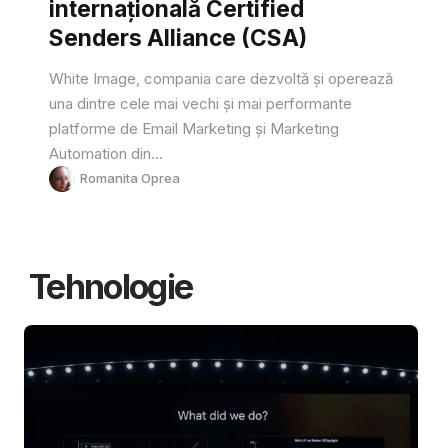
internațională Certified
Senders Alliance (CSA)
White Image, compania care dezvoltă și operează
una dintre cele mai vechi și mai performante
platforme de Email Marketing și Marketing
Automation din...
Romanita Oprea
Tehnologie