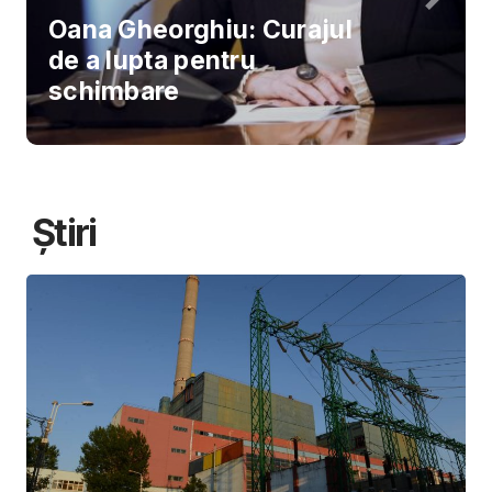
Oana Gheorghiu: Curajul
de a lupta pentru
schimbare
Știri