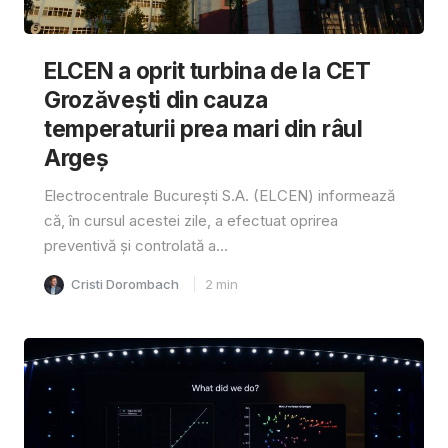
ELCEN a oprit turbina de la CET
Grozăvești din cauza
temperaturii prea mari din râul
Argeș
Electrocentrale București S.A. (ELCEN) informează
că, în cursul acestei zile, a efectuat oprirea
preventivă și controlată a...
Cristi Dorombach
2
min