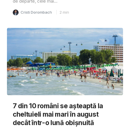
de departe, cele mai...
Cristi Dorombach
2
min
7 din 10 români se așteaptă la
cheltuieli mai mari în august
decât într-o lună obișnuită