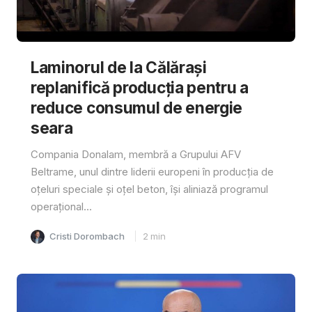
Laminorul de la Călărași
replanifică producția pentru a
reduce consumul de energie
seara
Compania Donalam, membră a Grupului AFV
Beltrame, unul dintre liderii europeni în producția de
oțeluri speciale și oțel beton, își aliniază programul
operațional...
Cristi Dorombach
2
min