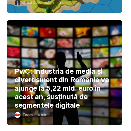
Cristi Dorombach
3
min
PwC: Industria de media și
divertisment din România va
ajunge la 5,22 mld. euro în
acest an, susținută de
segmentele digitale
Team
4
min