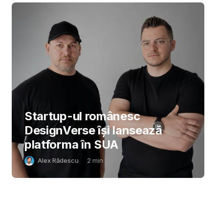
Startup-ul românesc
DesignVerse își lansează
platforma în SUA
Alex Rădescu
2
min