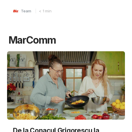
Team
< 1
min
MarComm
De la Conacul Grigorescu la