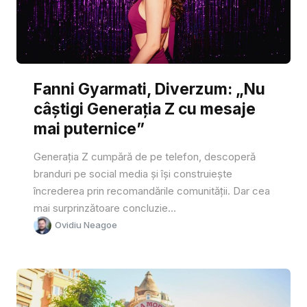
Fanni Gyarmati, Diverzum: „Nu
câștigi Generația Z cu mesaje
mai puternice”
Generația Z cumpără de pe telefon, descoperă
branduri pe social media și își construiește
încrederea prin recomandările comunității. Dar cea
mai surprinzătoare concluzie...
Ovidiu Neagoe