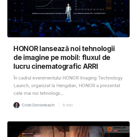
HONOR lansează noi tehnologii
de imagine pe mobil: fluxul de
lucru cinematografic ARRI
În cadrul evenimentului HONOR Imaging Technology
Launch, organizat la Hengdian, HONOR a prezentat
cele mai noi tehnologii...
Cristi Dorombach
6
min