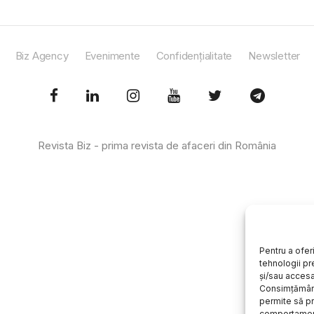
Biz Agency
Evenimente
Confidențialitate
Newsletter
Revista Biz - prima revista de afaceri din România
Pentru a ofer
tehnologii pr
și/sau accesa
Consimțământ
permite să 
comportament