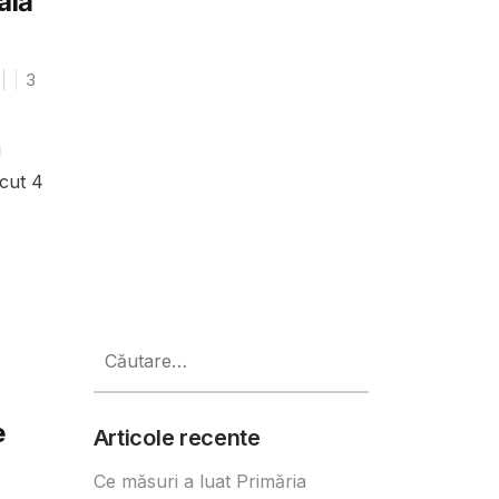
ală
3
u
cut 4
Caută
după:
e
Articole recente
Ce măsuri a luat Primăria