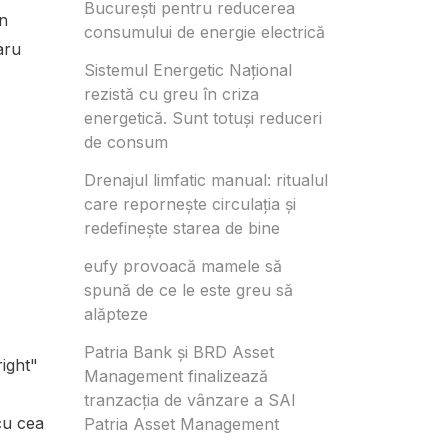
București pentru reducerea
în
consumului de energie electrică
aru
Sistemul Energetic Național
rezistă cu greu în criza
energetică. Sunt totuși reduceri
de consum
Drenajul limfatic manual: ritualul
care repornește circulația și
redefinește starea de bine
eufy provoacă mamele să
spună de ce le este greu să
alăpteze
Patria Bank și BRD Asset
ight"
Management finalizează
tranzacția de vânzare a SAI
cu cea
Patria Asset Management