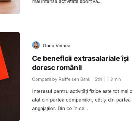
mai intensă activitate sportivă...
Oana Voinea
Ce beneficii extrasalariale îşi
doresc românii
Companii by Raiffeisen Bank
Stiri
3
min
Interesul pentru activități fizice este tot mai 
atât din partea companiilor, cât și din partea
angajaților. Din ce în ce...