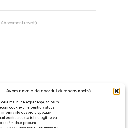
Abonament revistă
Avem nevoie de acordul dumneavoastră
i cele mai bune experiențe, folosim
ecum cookie-urile pentru a stoca
 informațiile despre dispozitiv.
ul pentru aceste tehnologii ne va
procesăm date precum
ul de navigare sau ID-uri unice pe