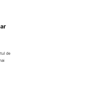
tar
tul de
mai