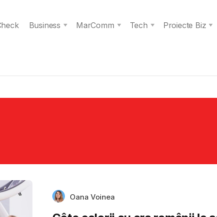
 Check
Business
MarComm
Tech
Proiecte Biz
Oana Voinea