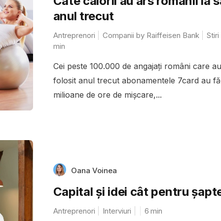
Câte calorii au ars românii la s
anul trecut
Antreprenori
Companii by Raiffeisen Bank
Stiri
min
Cei peste 100.000 de angajați români care a
folosit anul trecut abonamentele 7card au fă
milioane de ore de mișcare,...
Oana Voinea
Capital și idei cât pentru șapt
Antreprenori
Interviuri
6
min