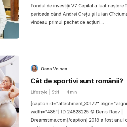
Fondul de investiții V7 Capital a luat naștere 
perioada când Andrei Crețu și Iulian Cîrcium
vindeau primul pachet de acțiuni...
Oana Voinea
Cât de sportivi sunt românii?
Lifestyle
Stiri
4
min
[caption id="attachment_30172" align="alignr
width="485"] ID 24828225 © Denis Raev |
Dreamstime.com[/caption] 2018 a fost anul 