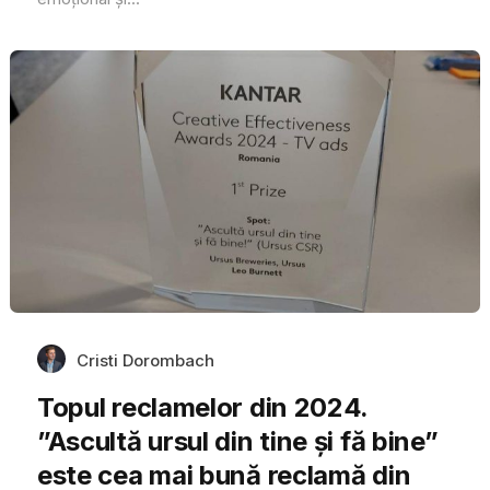
Cristi Dorombach
Topul reclamelor din 2024.
”Ascultă ursul din tine și fă bine”
este cea mai bună reclamă din