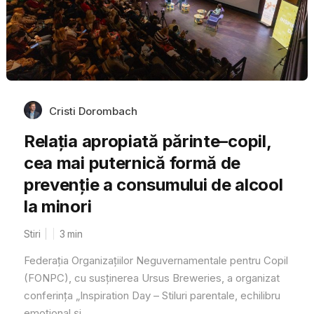
Cristi Dorombach
Relația apropiată părinte–copil,
cea mai puternică formă de
prevenție a consumului de alcool
la minori
Stiri
3
min
Federația Organizațiilor Neguvernamentale pentru Copil
(FONPC), cu susținerea Ursus Breweries, a organizat
conferința „Inspiration Day – Stiluri parentale, echilibru
emoțional și...