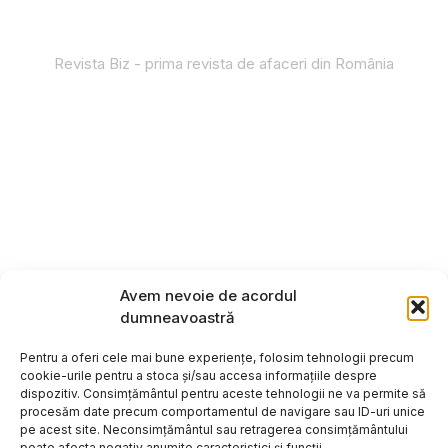
Revista Biz - prima revista de afaceri din România
Avem nevoie de acordul
dumneavoastră
Pentru a oferi cele mai bune experiențe, folosim tehnologii precum
cookie-urile pentru a stoca și/sau accesa informațiile despre
dispozitiv. Consimțământul pentru aceste tehnologii ne va permite să
procesăm date precum comportamentul de navigare sau ID-uri unice
pe acest site. Neconsimțământul sau retragerea consimțământului
poate afecta negativ anumite caracteristici și funcții.