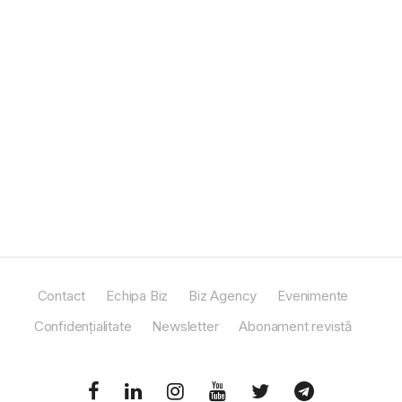
Contact
Echipa Biz
Biz Agency
Evenimente
Confidențialitate
Newsletter
Abonament revistă