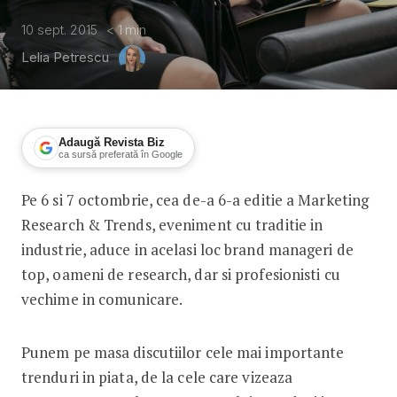
10 sept. 2015
< 1
min
Lelia Petrescu
Adaugă Revista Biz
ca sursă preferată în Google
Pe 6 si 7 octombrie, cea de-a 6-a editie a Marketing
Marketing Research & Trends 2015 pre
Research & Trends, eveniment cu traditie in
industrie, aduce in acelasi loc brand manageri de
top, oameni de research, dar si profesionisti cu
vechime in comunicare.
Punem pe masa discutiilor cele mai importante
trenduri in piata, de la cele care vizeaza