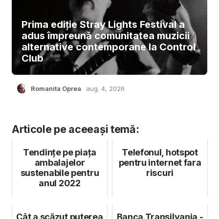
Prima ediție Stray Lights Festival a
adus împreună comunitatea muzicii
alternative contemporane la Control
Club
Romanita Oprea
aug. 4, 2026
Articole pe aceeași temă:
Tendințe pe piața
Telefonul, hotspot
ambalajelor
pentru internet fara
sustenabile pentru
riscuri
anul 2022
Cât a scăzut puterea
Banca Transilvania -