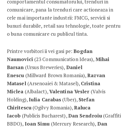
comportamentul consumatorului, trenduri in
comunicare, pana la trenduri care actioneaza in
cele mai importante industrii: FMCG, servicii si
bunuri durabile, retail sau tehnologie, toate pentru
o buna comunicare cu publicul tinta.
Printre vorbitori ii vei gasi pe:
Bogdan
Naumovici
(23 Communication Ideas),
Mihai
Barsan
(Ursus Breweries),
Daniel
Enescu
(Millward Brown Romania),
Razvan
Matasel
(Arsenoaiei & Matasel),
Cristina
Miclea
(Albalact),
Valentina Vesler
(Valvis
Holding),
Iulia Carabas
(Uber),
Stefan
Chiritescu
(Ogilvy Romania),
Raluca
Iacob
(Publicis Bucharest),
Dan Sendroiu
(Graffiti
BBDO),
Ioan Simu
(Mercury Research),
Dan