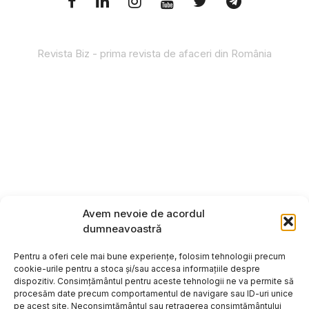
Revista Biz - prima revista de afaceri din România
Avem nevoie de acordul
dumneavoastră
Pentru a oferi cele mai bune experiențe, folosim tehnologii precum
cookie-urile pentru a stoca și/sau accesa informațiile despre
dispozitiv. Consimțământul pentru aceste tehnologii ne va permite să
procesăm date precum comportamentul de navigare sau ID-uri unice
pe acest site. Neconsimțământul sau retragerea consimțământului