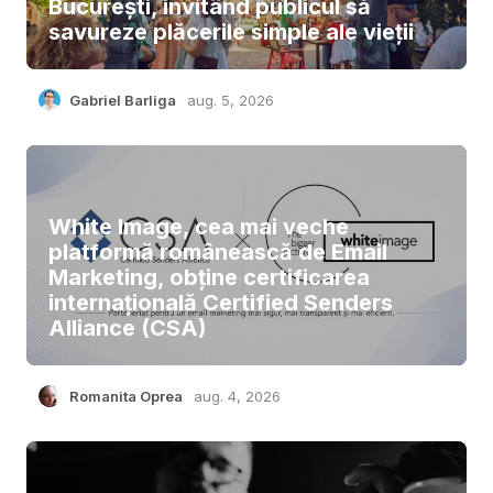
București, invitând publicul să
savureze plăcerile simple ale vieții
Gabriel Barliga
aug. 5, 2026
White Image, cea mai veche
platformă românească de Email
Marketing, obține certificarea
internațională Certified Senders
Alliance (CSA)
Romanita Oprea
aug. 4, 2026