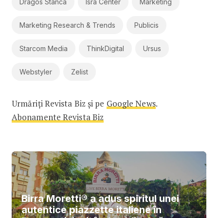
Dragos Stanca
Isra Center
Marketing
Marketing Research & Trends
Publicis
Starcom Media
ThinkDigital
Ursus
Webstyler
Zelist
Urmăriți Revista Biz și pe
Google News
.
Abonamente Revista Biz
Birra Moretti® a adus spiritul unei
autentice piazzette italiene în