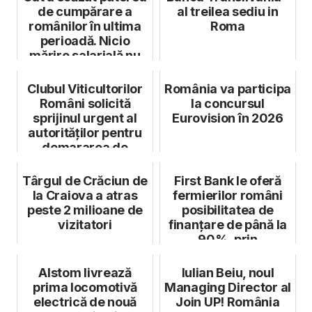
de cumpărare a
al treilea sediu in
românilor în ultima
Roma
perioadă. Nicio
mărire salarială nu
acoperă ...
Clubul Viticultorilor
România va participa
Români solicită
la concursul
sprijinul urgent al
Eurovision în 2026
autorităților pentru
demararea de
urgență ...
Târgul de Crăciun de
First Bank le oferă
la Craiova a atras
fermierilor români
peste 2 milioane de
posibilitatea de
vizitatori
finanțare de până la
90%, prin
convențiile A...
Alstom livrează
Iulian Beiu, noul
prima locomotivă
Managing Director al
electrică de nouă
Join UP! România