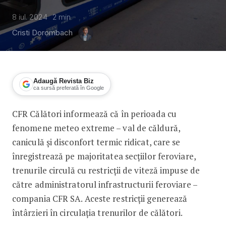
8 iul. 2024
2
min
Cristi Dorombach
Adaugă Revista Biz
ca sursă preferată în Google
CFR Călători informează că în perioada cu
Fără aer condiționat în trenuri. CFR 
fenomene meteo extreme – val de căldură,
caniculă și disconfort termic ridicat, care se
înregistrează pe majoritatea secțiilor feroviare,
trenurile circulă cu restricții de viteză impuse de
către administratorul infrastructurii feroviare –
compania CFR SA. Aceste restricții generează
întârzieri în circulația trenurilor de călători.