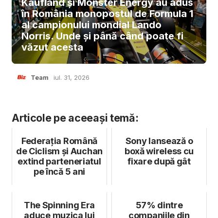
Kaufland și Monster Energy au adus
în România monopostul de Formula 1
al campionului mondial Lando
Norris. Unde și până când poate fi
văzut acesta
Team
iul. 31, 2026
Articole pe aceeași temă:
Federația Română
Sony lansează o
de Ciclism și Auchan
boxă wireless cu
extind parteneriatul
fixare după gât
pe încă 5 ani
The Spinning Era
57% dintre
aduce muzica lui
companiile din