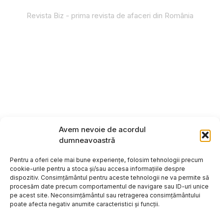
Revista Biz - prima revista de afaceri din România
Avem nevoie de acordul
dumneavoastră
Pentru a oferi cele mai bune experiențe, folosim tehnologii precum
cookie-urile pentru a stoca și/sau accesa informațiile despre
dispozitiv. Consimțământul pentru aceste tehnologii ne va permite să
procesăm date precum comportamentul de navigare sau ID-uri unice
pe acest site. Neconsimțământul sau retragerea consimțământului
poate afecta negativ anumite caracteristici și funcții.