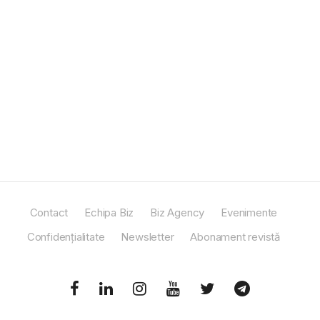
Contact
Echipa Biz
Biz Agency
Evenimente
Confidențialitate
Newsletter
Abonament revistă