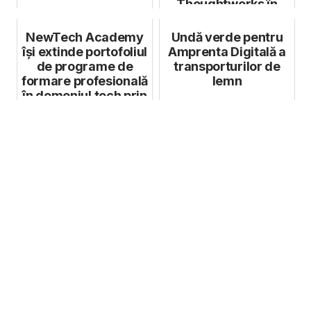
Thoughtworks în
România
NewTech Academy
Undă verde pentru
își extinde portofoliul
Amprenta Digitală a
de programe de
transporturilor de
formare profesională
lemn
în domeniul tech prin
la...