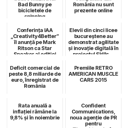
Bad Bunny pe
România nu sunt
bicicletele de
prezente online
spinning
Conferința IAA
Elevii din cinci licee
„Creativity4Better”
bucureștene au
îl anunță pe Mark
demonstrat agilitate
Ritson ca Star
și inovație digitală în
Speaker al ediției
proiectul Skills ...
aniversare di...
Deficit comercial de
Premiile RETRO
peste 8,8 miliarde de
AMERICAN MUSCLE
euro, înregistrat de
CARS 2015
România
Rata anuală a
Confident
inflației rămâne la
Communications,
9,8% și în noiembrie
noua agenție de PR
pentru