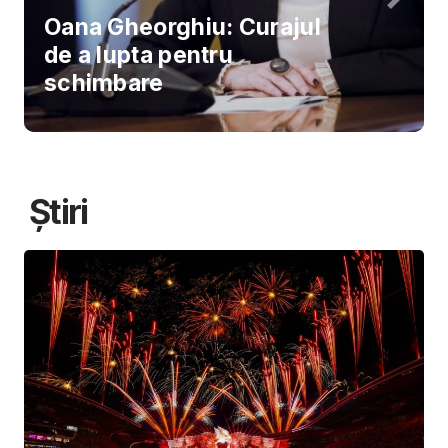
Oana Gheorghiu: Curajul
de a lupta pentru
schimbare
Știri