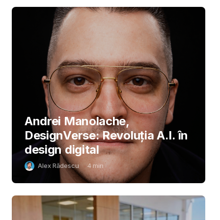
Andrei Manolache,
DesignVerse: Revoluția A.I. în
design digital
Alex Rădescu
4
min