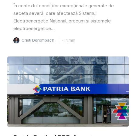
În contextul condițiilor excepționale generate de
seceta severã, care afecteazã Sistemul
Electroenergetic Național, precum și sistemele
electroenergetice...
Cristi Dorombach
< 1
min