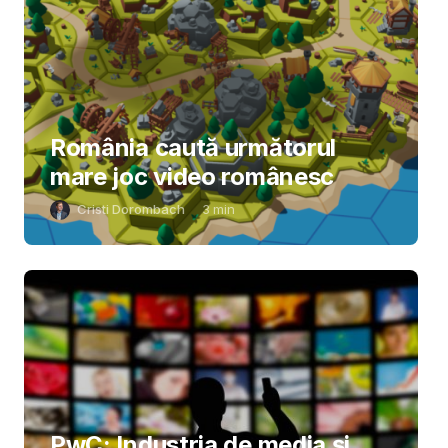
România caută următorul
mare joc video românesc
Cristi Dorombach
3
min
PwC: Industria de media și