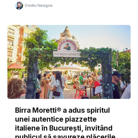
Ovidiu Neagoe
Birra Moretti® a adus spiritul
unei autentice piazzette
italiene în București, invitând
publicul să savureze plăcerile