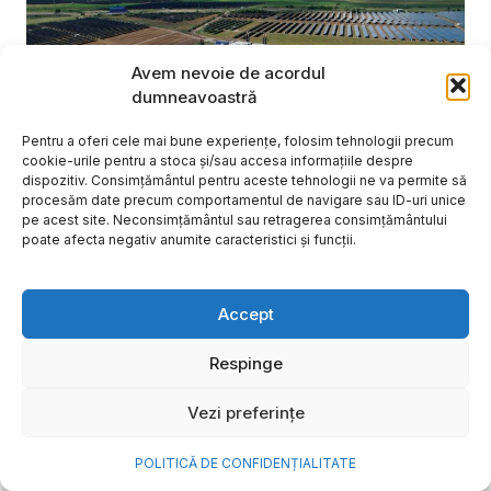
Avem nevoie de acordul
dumneavoastră
Pentru a oferi cele mai bune experiențe, folosim tehnologii precum
cookie-urile pentru a stoca și/sau accesa informațiile despre
dispozitiv. Consimțământul pentru aceste tehnologii ne va permite să
procesăm date precum comportamentul de navigare sau ID-uri unice
pe acest site. Neconsimțământul sau retragerea consimțământului
poate afecta negativ anumite caracteristici și funcții.
NOVA Power & Gas: un program
Accept
de investiții de un miliard de
euro și o nouă promisiune de
Respinge
brand: „Energie simplă. Pentru
Vezi preferințe
o viață mai bună”
POLITICĂ DE CONFIDENȚIALITATE
După aproape 20 de ani în care a investit în