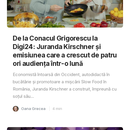
De la Conacul Grigorescu la
Digi24: Juranda Kirschner și
emisiunea care a crescut de patru
ori audiența într-o lună
Economistă întoarsă din Occident, autodidactă în
bucătărie și promotoare a mișcării Slow Food în
România, Juranda Kirschner a construit, împreună cu
soțul său...
Oana Grecea
4
min