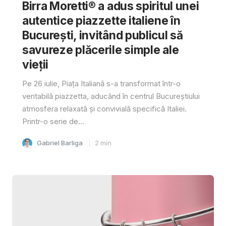
Birra Moretti® a adus spiritul unei
autentice piazzette italiene în
București, invitând publicul să
savureze plăcerile simple ale
vieții
Pe 26 iulie, Piața Italiană s-a transformat într-o
veritabilă piazzetta, aducând în centrul Bucureștiului
atmosfera relaxată și convivială specifică Italiei.
Printr-o serie de...
Gabriel Barliga
2
min