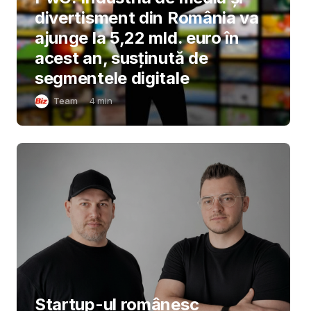
divertisment din România va
ajunge la 5,22 mld. euro în
acest an, susținută de
segmentele digitale
Team
4
min
Startup-ul românesc