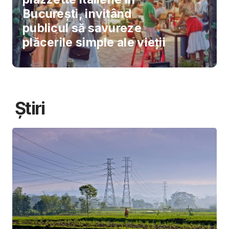
București, invitând
publicul să savureze
plăcerile simple ale vieții
Știri