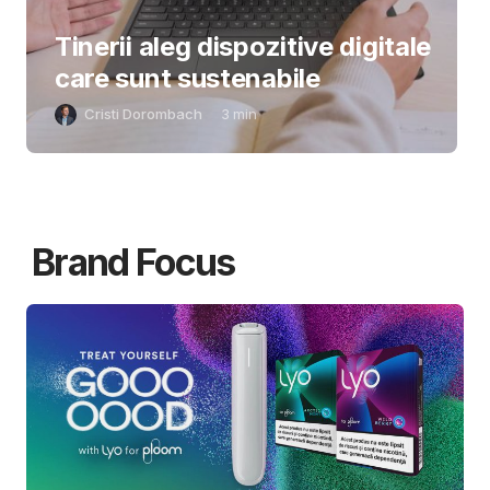
Tinerii aleg dispozitive digitale
care sunt sustenabile
Cristi Dorombach
3
min
Brand Focus