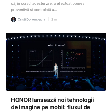
că, în cursul acestei zile, a efectuat oprirea
preventivă și controlată a...
Cristi Dorombach
2
min
HONOR lansează noi tehnologii
de imagine pe mobil: fluxul de