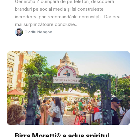
Generația Z cumpără de pe telefon, descoperă
branduri pe social media și își construiește
încrederea prin recomandările comunității. Dar cea
mai surprinzătoare concluzie...
Ovidiu Neagoe
Birra Moretti® a adus spiritul