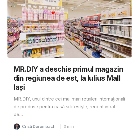
MR.DIY a deschis primul magazin
din regiunea de est, la Iulius Mall
Iași
MR.DIY, unul dintre cei mai mari retaileri internaționali
de produse pentru casă și lifestyle, recent intrat
pe...
Cristi Dorombach
3
min