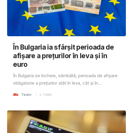
În Bulgaria ia sfârşit perioada de
afișare a prețurilor în ​​leva și în
euro
În Bulgaria se încheie, sâmbătă, perioada de afișare
obligatorie a prețurilor atât în ​​leva, cât și în...
Team
< 1
min