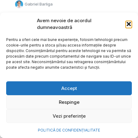
Gabriel Barliga
Avem nevoie de acordul
dumneavoastră
Pentru a oferi cele mai bune experiențe, folosim tehnologii precum
cookie-urile pentru a stoca și/sau accesa informațiile despre
dispozitiv. Consimțământul pentru aceste tehnologii ne va permite să
procesăm date precum comportamentul de navigare sau ID-uri unice
pe acest site. Neconsimțământul sau retragerea consimțământului
poate afecta negativ anumite caracteristici și funcții.
Accept
Respinge
Cum transformi cele mai
Vezi preferințe
frumoase amintiri ale verii într-
o bijuterie Pandora pe care o
POLITICĂ DE CONFIDENȚIALITATE
porți zi de zi