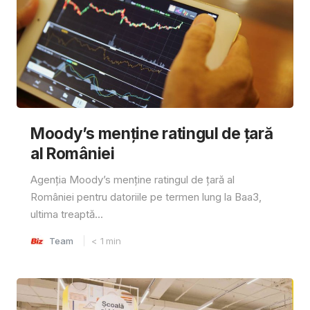
Moody’s menține ratingul de țară
al României
Agenția Moody’s menține ratingul de țară al
României pentru datoriile pe termen lung la Baa3,
ultima treaptă...
Team
< 1
min