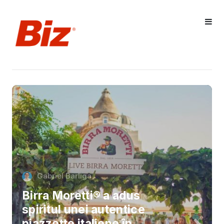
Gabriel Barliga
Birra Moretti® a adus
spiritul unei autentice
piazzette italiene în