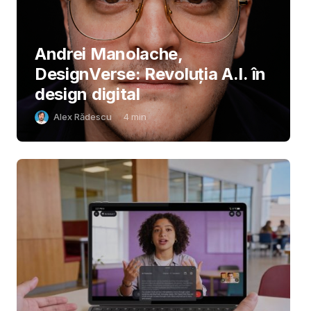
Andrei Manolache,
DesignVerse: Revoluția A.I. în
design digital
Alex Rădescu
4
min