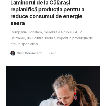
Laminorul de la Călărași
replanifică producția pentru a
reduce consumul de energie
seara
Compania Donalam, membră a Grupului AFV
Beltrame, unul dintre liderii europeni în producția de
oțeluri speciale și...
Cristi Dorombach
2
min