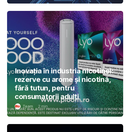
Inovația în industria nicotinei:
rezerve cu arome și nicotină,
fără tutun, pentru
consumatorii adulți
Team
2
min