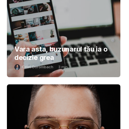
Vara asta, buzunarul tău ia o
decizie grea
Cristi Dorombach
3
min