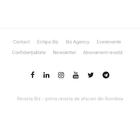
Contact
Echipa Biz
Biz Agency
Evenimente
Confidențialitate
Newsletter
Abonament revistă
Revista Biz - prima revista de afaceri din România