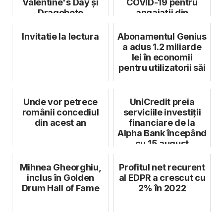
Valentine's Day și
COVID-19 pentru
Dragobete
angajații din
industria hotelieră
Invitatie la lectura
Abonamentul Genius
a adus 1.2 miliarde
lei în economii
pentru utilizatorii săi
Unde vor petrece
UniCredit preia
românii concediul
serviciile investiții
din acest an
financiare de la
Alpha Bank începând
cu 15 august
Mihnea Gheorghiu,
Profitul net recurent
inclus în Golden
al EDPR a crescut cu
Drum Hall of Fame
2% în 2022