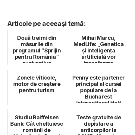
Articole pe aceeași temă:
Două treimi din
Mihai Marcu,
măsurile din
MedLife: „Genetica
programul ”Sprijin
și inteligența
pentru România”
artificială vor
sunt active
transforma
medicina viitorului”
Zonele viticole,
Penny este partener
motor de creștere
principal al cursei
pentru turism
populare de la
Bucharest
International Half
Marathon
Studiu Raiffeisen
Teste gratuite de
Bank: Cât cheltuiesc
depistare a
românii de
anticorpilor la