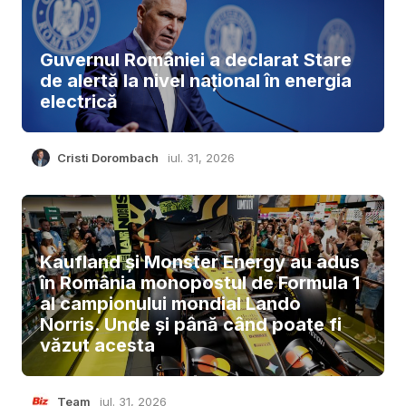
Guvernul României a declarat Stare
de alertă la nivel național în energia
electrică
Cristi Dorombach
iul. 31, 2026
Kaufland și Monster Energy au adus
în România monopostul de Formula 1
al campionului mondial Lando
Norris. Unde și până când poate fi
văzut acesta
Team
iul. 31, 2026