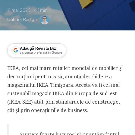
11 mai 2023
< 1
min
Gabriel Barliga
Adaugă Revista Biz
ca sursă preferată în Google
IKEA, cel mai mare retailer mondial de mobilier și
IKEA anunță data deschiderii magazinu
decorațiuni pentru casă, anunță deschidere a
magazinului IKEA Timișoara. Acesta va fi cel mai
sustenabil magazin IKEA din Europa de sud-est
(IKEA SEE) atât prin standardele de construcție,
cât și prin operațiunile de business.
„Suntem foarte bucuroși să anunțăm faptul