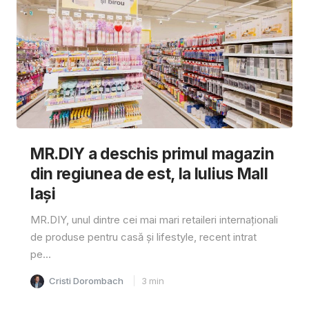
MR.DIY a deschis primul magazin
din regiunea de est, la Iulius Mall
Iași
MR.DIY, unul dintre cei mai mari retaileri internaționali
de produse pentru casă și lifestyle, recent intrat
pe...
Cristi Dorombach
3
min