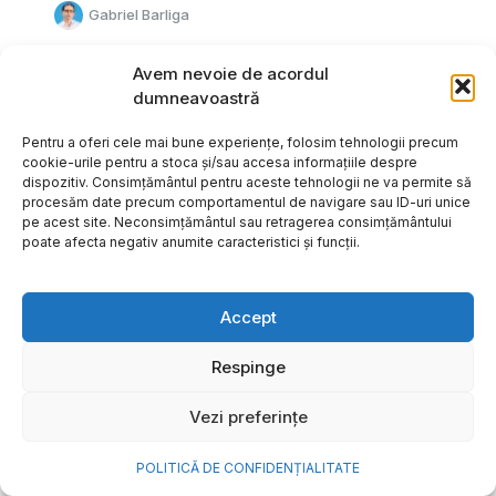
Gabriel Barliga
Avem nevoie de acordul
dumneavoastră
Pentru a oferi cele mai bune experiențe, folosim tehnologii precum
cookie-urile pentru a stoca și/sau accesa informațiile despre
dispozitiv. Consimțământul pentru aceste tehnologii ne va permite să
procesăm date precum comportamentul de navigare sau ID-uri unice
pe acest site. Neconsimțământul sau retragerea consimțământului
poate afecta negativ anumite caracteristici și funcții.
Accept
Respinge
Cum transformi cele mai
Vezi preferințe
frumoase amintiri ale verii într-
o bijuterie Pandora pe care o
POLITICĂ DE CONFIDENȚIALITATE
porți zi de zi