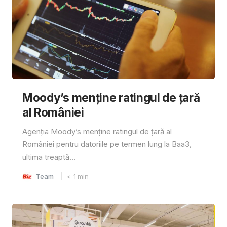
Moody’s menține ratingul de țară
al României
Agenția Moody’s menține ratingul de țară al
României pentru datoriile pe termen lung la Baa3,
ultima treaptă...
Team
< 1
min