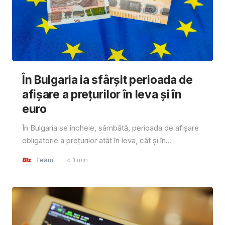
În Bulgaria ia sfârşit perioada de
afișare a prețurilor în ​​leva și în
euro
În Bulgaria se încheie, sâmbătă, perioada de afișare
obligatorie a prețurilor atât în ​​leva, cât și în...
Team
< 1
min