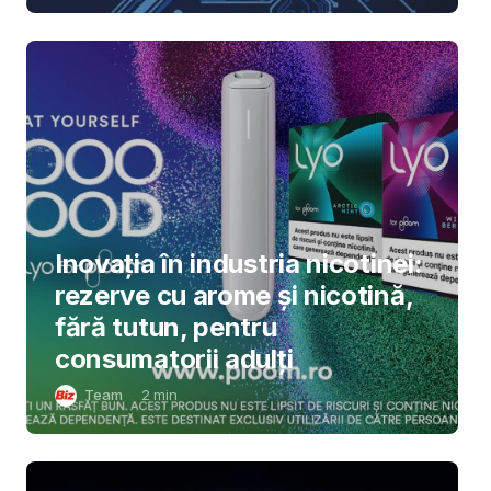
Inovația în industria nicotinei:
rezerve cu arome și nicotină,
fără tutun, pentru
consumatorii adulți
Team
2
min