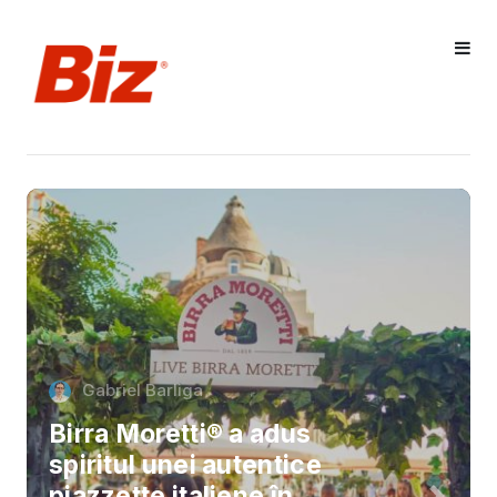
Gabriel Barliga
Birra Moretti® a adus
spiritul unei autentice
piazzette italiene în