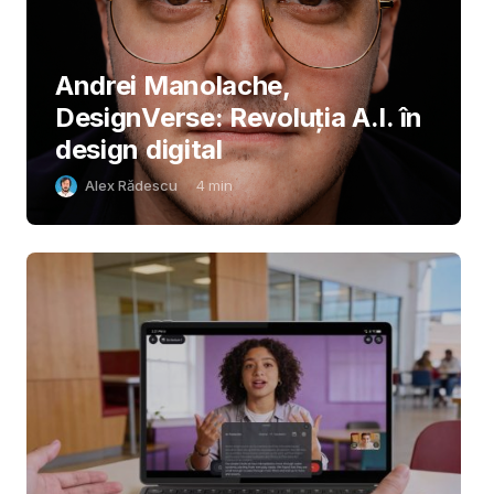
Andrei Manolache,
DesignVerse: Revoluția A.I. în
design digital
Alex Rădescu
4
min