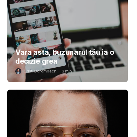
Vara asta, buzunarul tău ia o
decizie grea
Cristi Dorombach
3
min