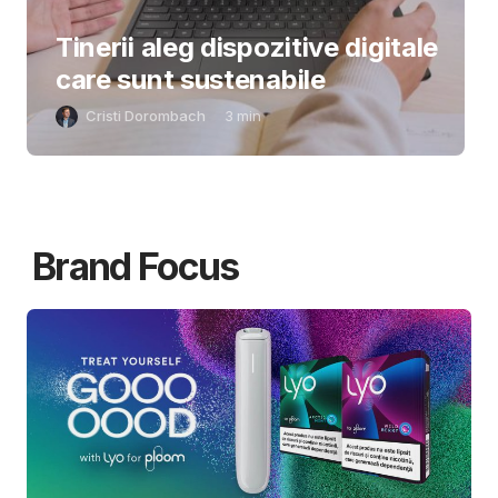
Tinerii aleg dispozitive digitale
care sunt sustenabile
Cristi Dorombach
3
min
Brand Focus