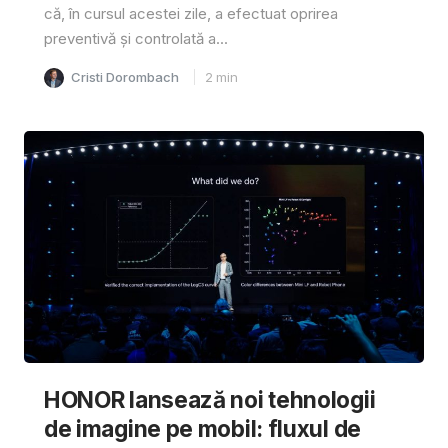
că, în cursul acestei zile, a efectuat oprirea
preventivă și controlată a...
Cristi Dorombach
2
min
HONOR lansează noi tehnologii
de imagine pe mobil: fluxul de