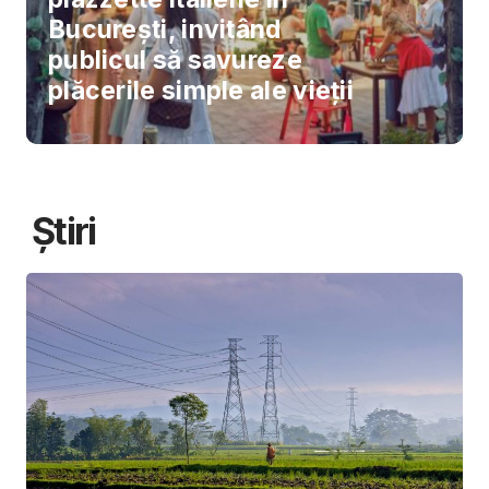
București, invitând
publicul să savureze
plăcerile simple ale vieții
Știri