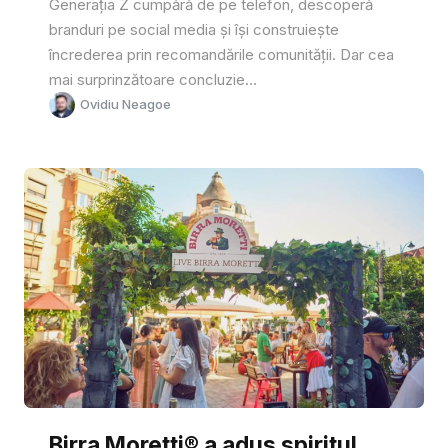
Generația Z cumpără de pe telefon, descoperă
branduri pe social media și își construiește
încrederea prin recomandările comunității. Dar cea
mai surprinzătoare concluzie...
Ovidiu Neagoe
Birra Moretti® a adus spiritul