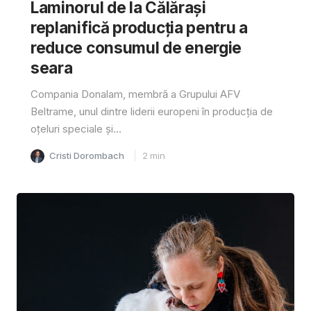
Laminorul de la Călărași
replanifică producția pentru a
reduce consumul de energie
seara
Compania Donalam, membră a Grupului AFV
Beltrame, unul dintre liderii europeni în producția de
oțeluri speciale și...
Cristi Dorombach
2
min