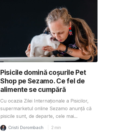
Pisicile domină coșurile Pet
Shop pe Sezamo. Ce fel de
alimente se cumpără
Cu ocazia Zilei Internaționale a Pisicilor,
supermarketul online Sezamo anunță că
pisicile sunt, de departe, cele mai...
Cristi Dorombach
2
min