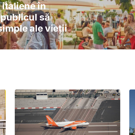
l: Școlile nu pot
înlocuiască