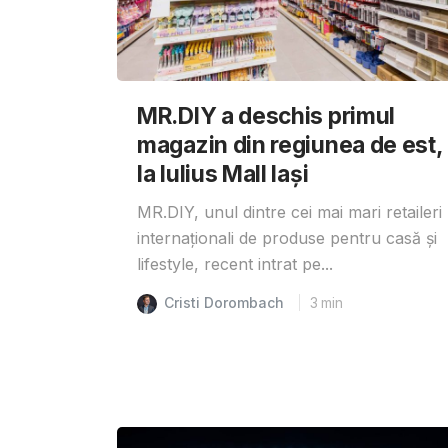
MR.DIY a deschis primul
magazin din regiunea de est,
la Iulius Mall Iași
MR.DIY, unul dintre cei mai mari retaileri
internaționali de produse pentru casă și
lifestyle, recent intrat pe...
Cristi Dorombach
3
min