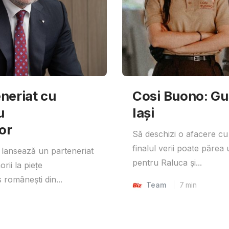
neriat cu
Cosi Buono: Gust
u
Iași
or
Să deschizi o afacere cu
finalul verii poate părea 
lansează un parteneriat
pentru Raluca și...
rii la piețe
 românești din...
Team
7
min