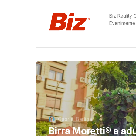
Biz Reality
Evenimente
Cristi Dorombach
Richard Joannides,