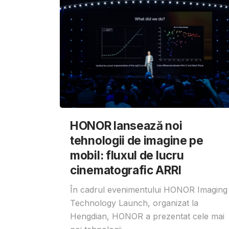
HONOR lansează noi
tehnologii de imagine pe
mobil: fluxul de lucru
cinematografic ARRI
În cadrul evenimentului HONOR Imaging
Technology Launch, organizat la
Hengdian, HONOR a prezentat cele mai