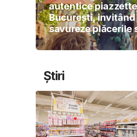
International Schoo
permite AI-ului să 
gândirea elevilor
Știri