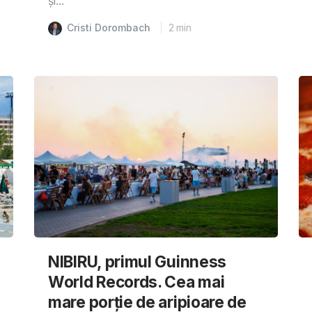
și...
Cristi Dorombach
2
min
NIBIRU, primul Guinness
World Records. Cea mai
mare porție de aripioare de