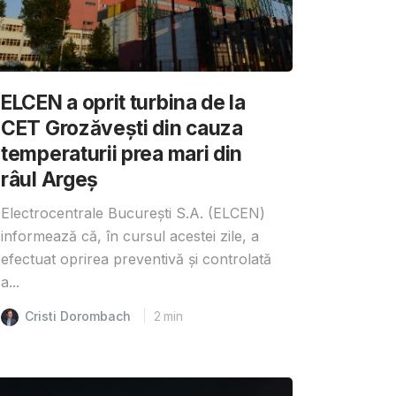
ELCEN a oprit turbina de la
CET Grozăvești din cauza
temperaturii prea mari din
râul Argeș
Electrocentrale București S.A. (ELCEN)
informează că, în cursul acestei zile, a
efectuat oprirea preventivă și controlată
a...
Cristi Dorombach
2
min