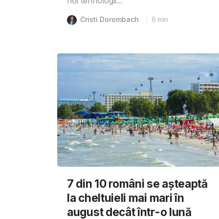
noi tehnologii...
Cristi Dorombach
6
min
7 din 10 români se așteaptă
la cheltuieli mai mari în
august decât într-o lună