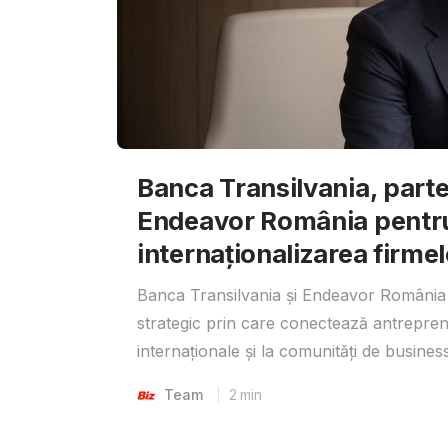
Banca Transilvania, parte
Endeavor România pentr
internaționalizarea firmel
Banca Transilvania și Endeavor România 
strategic prin care conectează antrepreno
internaționale și la comunități de business
Team
2
min