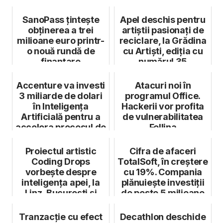
creștere c...
SanoPass țintește
Apel deschis pentru
obținerea a trei
artiștii pasionați de
milioane euro printr-
reciclare, la Grădina
o nouă rundă de
cu Artiști, ediția cu
finanțare
numărul 35
Accenture va investi
Atacuri noi în
3 miliarde de dolari
programul Office.
în Inteligența
Hackerii vor profita
Artificială pentru a
de vulnerabilitatea
accelera procesul de
Follina
r...
Proiectul artistic
Cifra de afaceri
Coding Drops
TotalSoft, în creștere
vorbește despre
cu 19%. Compania
inteligența apei, la
plănuiește investiții
Linz, București și
de peste 5 milioane
Timișoara
d...
Tranzacție cu efect
Decathlon deschide