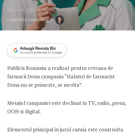
20 mart. 2015
< 1
min
Loredana Sandulescu
Adaugă Revista Biz
ca sursă preferată în Google
Publicis Romania a realizat pentru reteaua de
Campanie de imagine in farma
farmacii Dona campania “Halatul de farmacist
Dona nu se primeste, se merita”.
Mesajul campaniei este declinat in TV, radio, presa,
OOH si digital.
Elementul principal in jurul caruia este construita