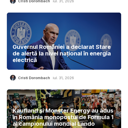
Cristi Dorombach
iul. 31, 2026
Guvernul României a declarat Stare
de alertă la nivel național în energia
electrică
Cristi Dorombach
iul. 31, 2026
Kaufland și Monster Energy au adus
în România monopostul de Formula 1
al campionului mondial Lando