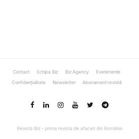
Contact
Echipa Biz
Biz Agency
Evenimente
Confidențialitate
Newsletter
Abonament revistă
Revista Biz - prima revista de afaceri din România