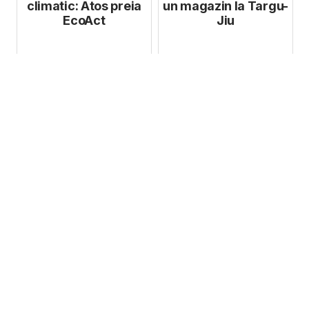
climatic: Atos preia
un magazin la Targu-
EcoAct
Jiu