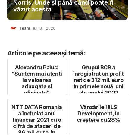
Norris. Unde și până când poate fi
văzut acesta
Team
iul. 31, 2026
Articole pe aceeași temă:
Alexandru Paius:
Grupul BCR a
"Suntem mai atenti
înregistrat un profit
la valoarea
net de 312 mil. euro
adaugata si
în primele nouă luni
eficienta"
ale anului 2022
NTT DATA Romania
Vânzările HILS
a încheiat anul
Development, în
financiar 2021 cu o
creștere cu 28%
cifră de afaceri de
86 mil. euro, în