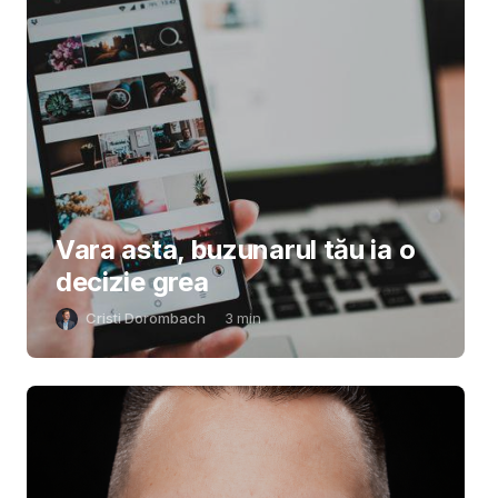
Vara asta, buzunarul tău ia o
decizie grea
Cristi Dorombach
3
min