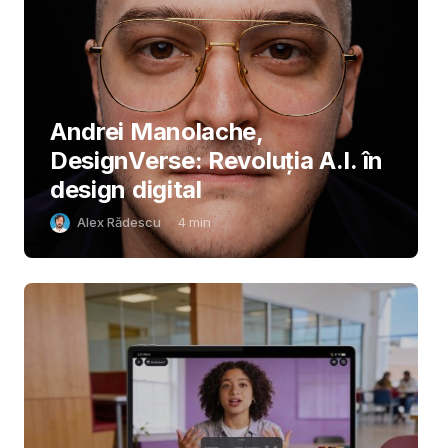
Andrei Manolache,
DesignVerse: Revoluția A.I. în
design digital
Alex Rădescu
4
min