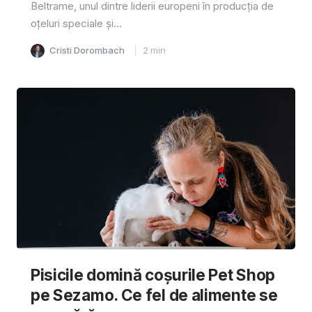
Beltrame, unul dintre liderii europeni în producția de
oțeluri speciale și...
Cristi Dorombach
2
min
Pisicile domină coșurile Pet Shop
pe Sezamo. Ce fel de alimente se