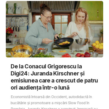
De la Conacul Grigorescu la
Digi24: Juranda Kirschner și
emisiunea care a crescut de patru
ori audiența într-o lună
Economistă întoarsă din Occident, autodidactă în
bucătărie și promotoare a mișcării Slow Food în
România, Juranda Kirschner a construit, împreună cu