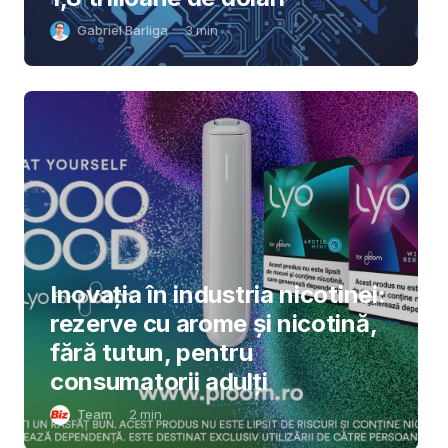
Gabriel Barliga
3
min
Inovația în industria nicotinei:
rezerve cu arome și nicotină,
fără tutun, pentru
consumatorii adulți
Team
2
min