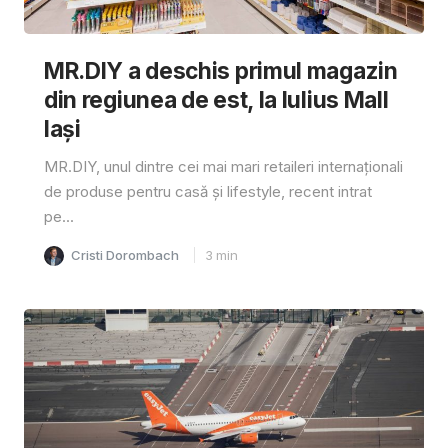
MR.DIY a deschis primul magazin
din regiunea de est, la Iulius Mall
Iași
MR.DIY, unul dintre cei mai mari retaileri internaționali
de produse pentru casă și lifestyle, recent intrat
pe...
Cristi Dorombach
3
min