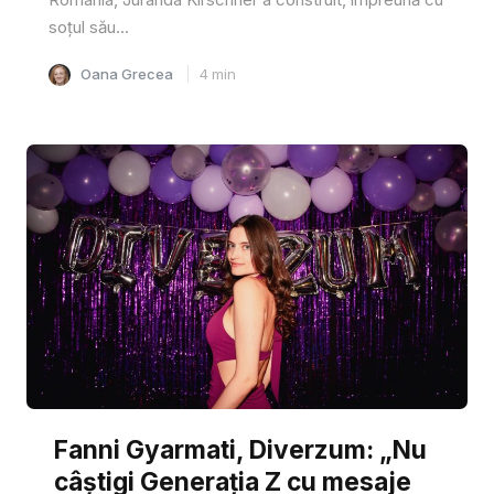
soțul său...
Oana Grecea
4
min
Fanni Gyarmati, Diverzum: „Nu
câștigi Generația Z cu mesaje