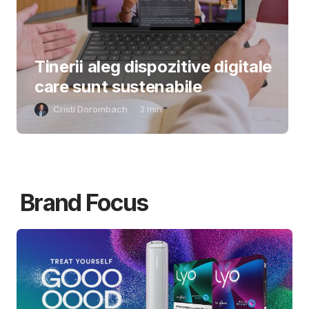
Tinerii aleg dispozitive digitale
care sunt sustenabile
Cristi Dorombach
3
min
Brand Focus