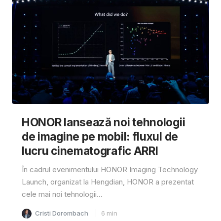
HONOR lansează noi tehnologii
de imagine pe mobil: fluxul de
lucru cinematografic ARRI
În cadrul evenimentului HONOR Imaging Technology
Launch, organizat la Hengdian, HONOR a prezentat
cele mai noi tehnologii...
Cristi Dorombach
6
min