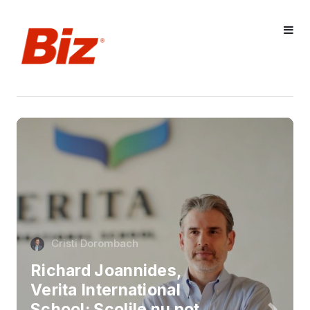
Cristi Dorombach
Richard Joannides,
Verita International
School: Școlile nu pot