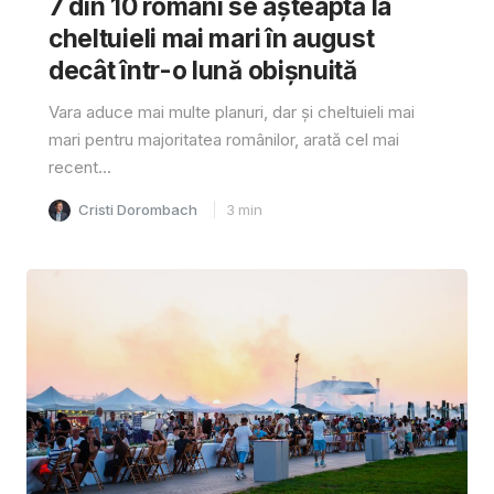
7 din 10 români se așteaptă la
cheltuieli mai mari în august
decât într-o lună obișnuită
Vara aduce mai multe planuri, dar și cheltuieli mai
mari pentru majoritatea românilor, arată cel mai
recent...
Cristi Dorombach
3
min