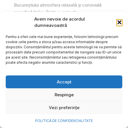
Bucureștiului atmosfera relaxată și convivială
specifică Italiei. Printr-o serie de...
Avem nevoie de acordul
Gabriel Barliga
dumneavoastră
Pentru a oferi cele mai bune experiențe, folosim tehnologii precum
cookie-urile pentru a stoca și/sau accesa informațiile despre
dispozitiv. Consimțământul pentru aceste tehnologii ne va permite să
procesăm date precum comportamentul de navigare sau ID-uri unice
pe acest site. Neconsimțământul sau retragerea consimțământului
poate afecta negativ anumite caracteristici și funcții.
Accept
Respinge
Vezi preferințe
Cum transformi cele mai
POLITICĂ DE CONFIDENȚIALITATE
frumoase amintiri ale verii într-