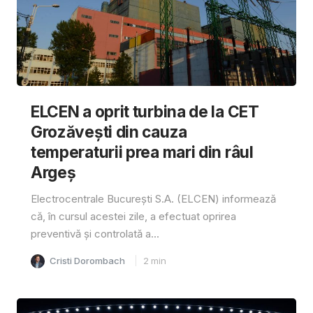
ELCEN a oprit turbina de la CET
Grozăvești din cauza
temperaturii prea mari din râul
Argeș
Electrocentrale București S.A. (ELCEN) informează
că, în cursul acestei zile, a efectuat oprirea
preventivă și controlată a...
Cristi Dorombach
2
min