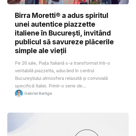
Birra Moretti® a adus spiritul
unei autentice piazzette
italiene în București, invitând
publicul să savureze plăcerile
simple ale vieții
Pe 26 iulie, Piața Italiană s-a transformat într-o
veritabilă piazzetta, aducând în centrul
Bucureștiului atmosfera relaxată și convivială
specifică Italiei. Printr-o serie de...
Gabriel Barliga