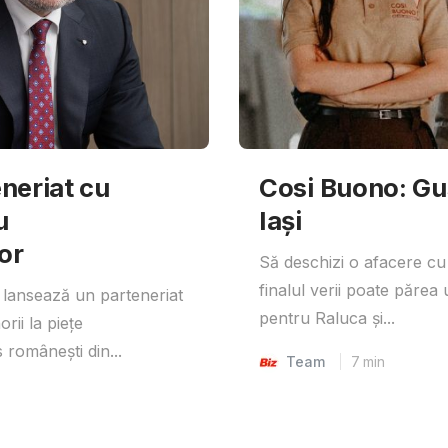
neriat cu
Cosi Buono: Gust
u
Iași
or
Să deschizi o afacere cu
finalul verii poate părea 
lansează un parteneriat
pentru Raluca și...
rii la piețe
 românești din...
Team
7
min