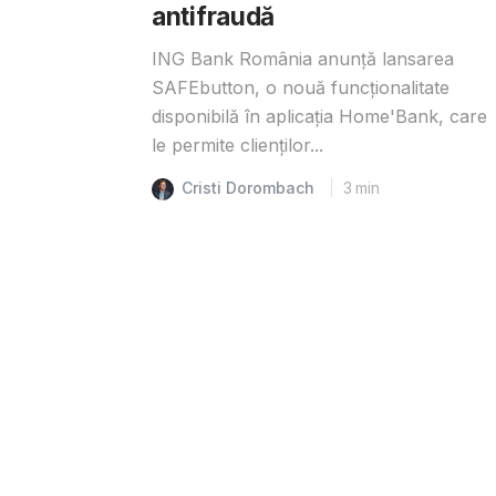
antifraudă
ING Bank România anunță lansarea
SAFEbutton, o nouă funcționalitate
disponibilă în aplicația Home'Bank, care
le permite clienților...
Cristi Dorombach
3
min