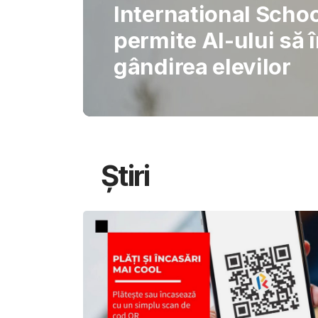
Gabriel Barliga
Oana Gheorghiu: Cu
pentru schimbare
Știri