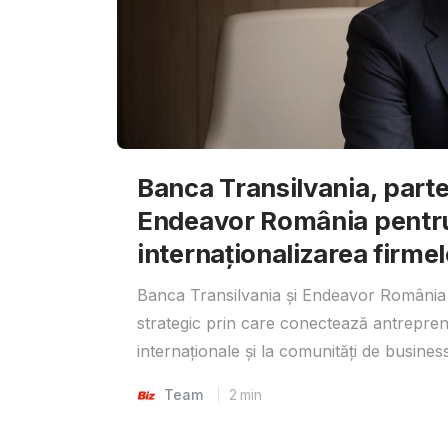
Banca Transilvania, parte
Endeavor România pentr
internaționalizarea firmel
Banca Transilvania și Endeavor România 
strategic prin care conectează antrepreno
internaționale și la comunități de business
Team
2
min