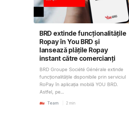
BRD extinde funcționalitățile
Ropay în You BRD și
lansează plățile Ropay
instant către comercianți
BRD Groupe Société Générale extinde
funcționalitățile disponibile prin serviciul
RoPay în aplicația mobilă YOU BRD.
Astfel, pe...
Team
2
min