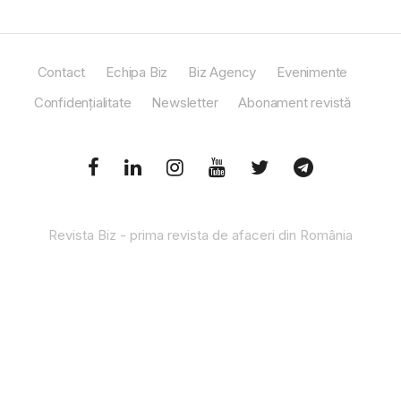
Contact
Echipa Biz
Biz Agency
Evenimente
Confidențialitate
Newsletter
Abonament revistă
Revista Biz - prima revista de afaceri din România