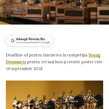
23 aug. 2018
2
min
Loredana Sandulescu
Adaugă Revista Biz
ca sursă preferată în Google
Deadline-ul pentru înscrierea în competiția
Young
Înscrieri în Competiția Young Drumm
Drummers
pentru cel mai bun și creativ poster este
10 septembrie 2018.