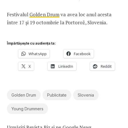
Festivalul
Golden Drum
va avea loc anul acesta
între 17 și 19 octombrie la Portorož, Slovenia.
Împărtășește cu audiența ta:
WhatsApp
Facebook
X
LinkedIn
Reddit
Golden Drum
Publicitate
Slovenia
Young Drummers
Urmăriți Revista Biz și pe
Google News
.