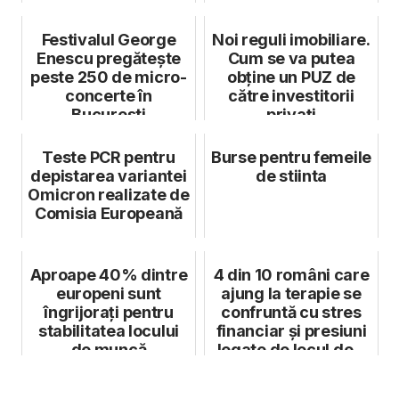
Festivalul George
Noi reguli imobiliare.
Enescu pregătește
Cum se va putea
peste 250 de micro-
obține un PUZ de
concerte în
către investitorii
București
privați
Teste PCR pentru
Burse pentru femeile
depistarea variantei
de stiinta
Omicron realizate de
Comisia Europeană
Aproape 40% dintre
4 din 10 români care
europeni sunt
ajung la terapie se
îngrijorați pentru
confruntă cu stres
stabilitatea locului
financiar și presiuni
de muncă
legate de locul de...