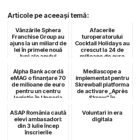
Articole pe aceeași temă:
Vânzările Sphera
Afacerile
Franchise Group au
turoperatorului
ajuns la un miliard de
Cocktail Holidays au
lei în primele nouă
crescut la 24 de
luni ale anului
milioane de euro
Alpha Bank acordă
Mediascope a
eMAG o finanțare 70
implementat pentru
de milioane de euro
Skrewball platforma
pentru un centru
de activare „Après
logistic în Ungaria
Skrew” în
principalele locați...
ASAP România caută
Voluntari in era
elevi ambasadori:
digitala
din 3 iulie încep
înscrierile