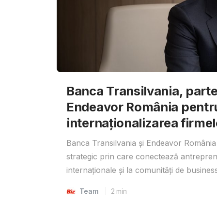
Banca Transilvania, parte
Endeavor România pentr
internaționalizarea firmel
Banca Transilvania și Endeavor România 
strategic prin care conectează antrepreno
internaționale și la comunități de business
Team
2
min