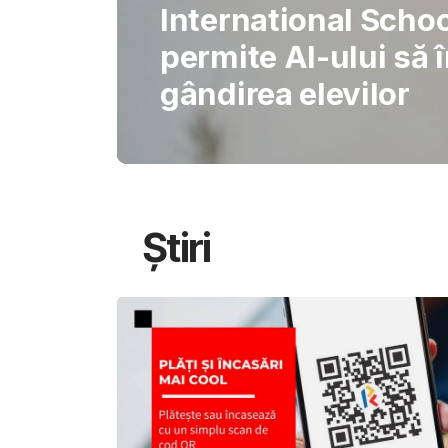
Gabriel Barliga
Oana Gheorghiu: Cu
pentru schimbare
Știri