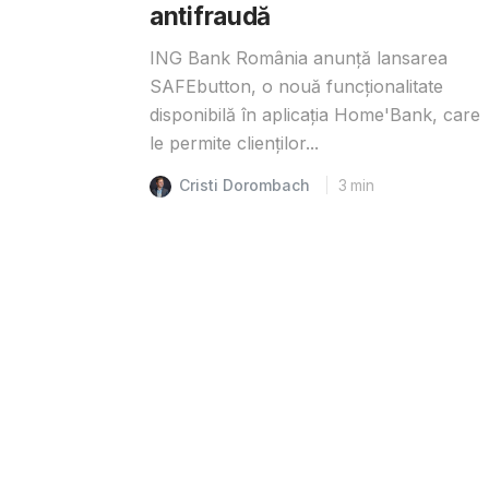
antifraudă
ING Bank România anunță lansarea
SAFEbutton, o nouă funcționalitate
disponibilă în aplicația Home'Bank, care
le permite clienților...
Cristi Dorombach
3
min