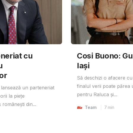
neriat cu
Cosi Buono: Gust
u
Iași
or
Să deschizi o afacere cu
finalul verii poate părea 
lansează un parteneriat
pentru Raluca și...
rii la piețe
 românești din...
Team
7
min