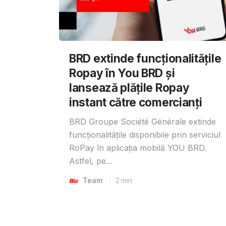
BRD extinde funcționalitățile
Ropay în You BRD și
lansează plățile Ropay
instant către comercianți
BRD Groupe Société Générale extinde
funcționalitățile disponibile prin serviciul
RoPay în aplicația mobilă YOU BRD.
Astfel, pe...
Team
2
min