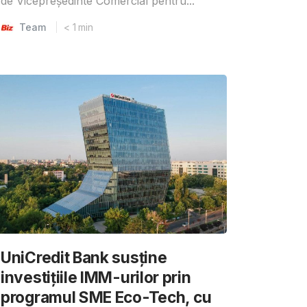
de Vicepreședinte Comercial pentru...
Team
< 1
min
UniCredit Bank susține
investițiile IMM-urilor prin
programul SME Eco-Tech, cu