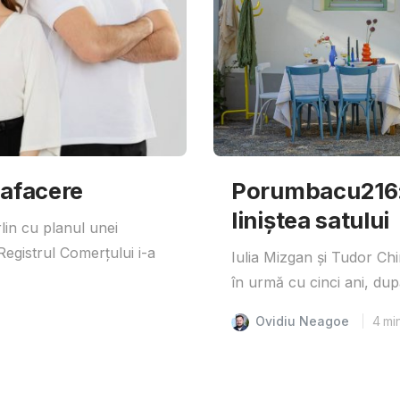
 afacere
Porumbacu216: 
liniștea satului
lin cu planul unei
egistrul Comerțului i-a
Iulia Mizgan și Tudor Ch
în urmă cu cinci ani, după
Ovidiu Neagoe
4
mi