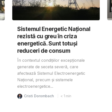
Sistemul Energetic Național
rezistă cu greu în criza
energetică. Sunt totuși
reduceri de consum
În contextul condițiilor excepționale
generate de seceta severã, care
afecteazã Sistemul Electroenergetic
Național, precum și sistemele
electroenergetice...
Cristi Dorombach
< 1
min