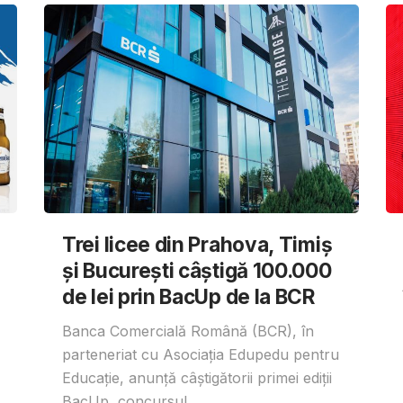
Trei licee din Prahova, Timiș
și București câștigă 100.000
de lei prin BacUp de la BCR
Banca Comercială Română (BCR), în
parteneriat cu Asociația Edupedu pentru
Educație, anunță câștigătorii primei ediții
BacUp, concursul...