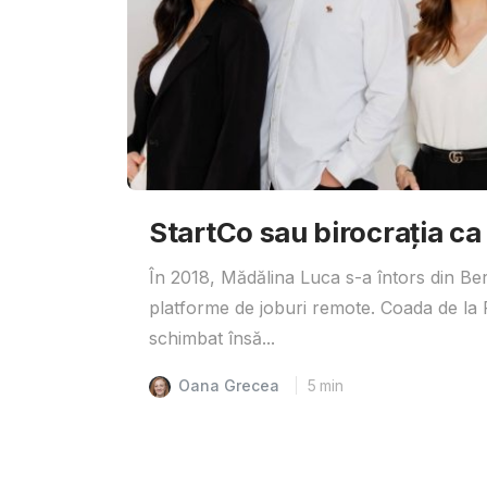
StartCo sau birocrația ca
În 2018, Mădălina Luca s-a întors din Ber
platforme de joburi remote. Coada de la R
schimbat însă...
Oana Grecea
5
min