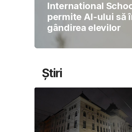
Gabriel Barliga
Oana Gheorghiu: Cu
pentru schimbare
Știri