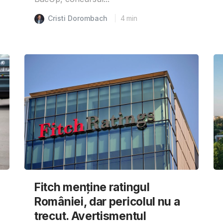
Cristi Dorombach
4
min
Fitch menține ratingul
României, dar pericolul nu a
trecut. Avertismentul