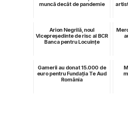
muncă decât de pandemie
artis
Arion Negrilă, noul
Merc
Vicepreşedinte de risc al BCR
a
Banca pentru Locuinţe
Gamerii au donat 15.000 de
M
euro pentru Fundația Te Aud
m
România