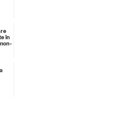
are
e în
 non-
la