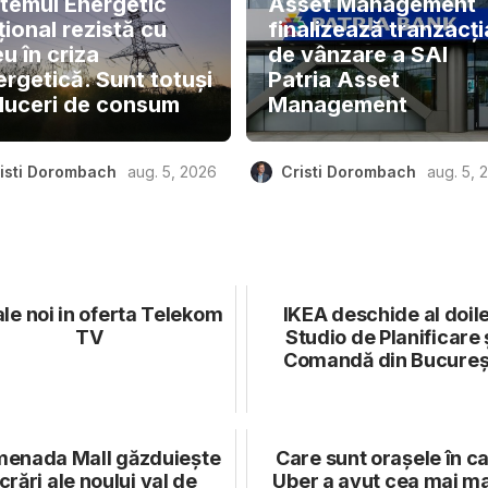
stemul Energetic
Asset Management
ional rezistă cu
finalizează tranzacți
u în criza
de vânzare a SAI
ergetică. Sunt totuși
Patria Asset
duceri de consum
Management
isti Dorombach
aug. 5, 2026
Cristi Dorombach
aug. 5, 
le noi in oferta Telekom
IKEA deschide al doil
TV
Studio de Planificare 
Comandă din Bucureș
menada Mall găzduiește
Care sunt orașele în c
crări ale noului val de
Uber a avut cea mai m