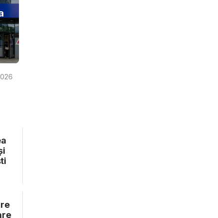
a
2026
ea
și
ti
are
are