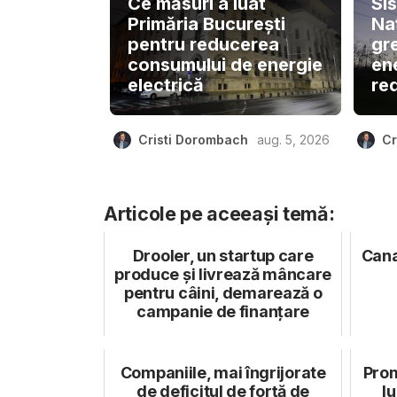
Ce măsuri a luat
Si
Primăria București
Naț
pentru reducerea
gre
consumului de energie
en
electrică
re
Cristi Dorombach
aug. 5, 2026
Cr
Articole pe aceeași temă:
Drooler, un startup care
Cana
produce și livrează mâncare
pentru câini, demarează o
campanie de finanțare
Companiile, mai îngrijorate
Pro
de deficitul de forță de
lu