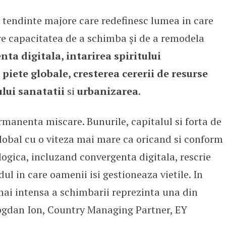
 tendinte majore care redefinesc lumea in care
ega-tendinte
are capacitatea de a schimba și de a remodela
ta digitala, intarirea spiritului
piete globale, cresterea cererii de resurse
lui sanatatii
si
urbanizarea
.
rmanenta miscare. Bunurile, capitalul si forta de
lobal cu o viteza mai mare ca oricand si conform
logica, incluzand convergenta digitala, rescrie
dul in care oamenii isi gestioneaza vietile. In
mai intensa a schimbarii reprezinta una din
Bogdan Ion, Country Managing Partner, EY