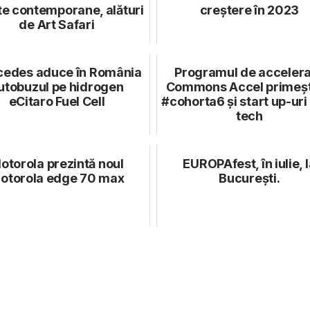
te contemporane, alături
creștere în 2023
de Art Safari
edes aduce în România
Programul de acceler
utobuzul pe hidrogen
Commons Accel primeșt
eCitaro Fuel Cell
#cohorta6 și start up-uri
tech
otorola prezintă noul
EUROPAfest, în iulie, 
otorola edge 70 max
București.