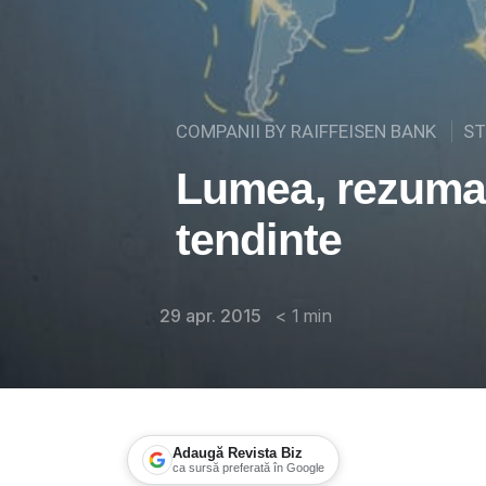
COMPANII BY RAIFFEISEN BANK
ST
Lumea, rezumat
tendinte
29 apr. 2015
< 1
min
Adaugă Revista Biz
ca sursă preferată în Google