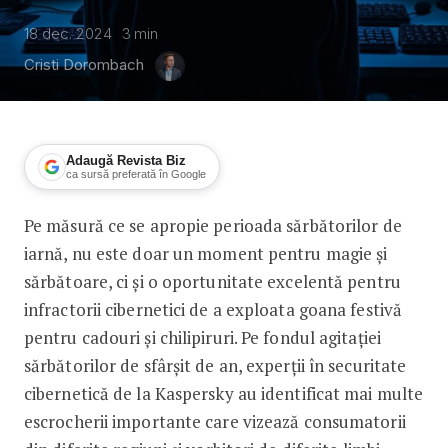
18 dec. 2024
3
min
Cristi Dorombach
Adaugă Revista Biz
ca sursă preferată în Google
Pe măsură ce se apropie perioada sărbătorilor de
Magazine false de sărbători și oferte 
iarnă, nu este doar un moment pentru magie și
sărbătoare, ci și o oportunitate excelentă pentru
infractorii cibernetici de a exploata goana festivă
pentru cadouri și chilipiruri. Pe fondul agitației
sărbătorilor de sfârșit de an, experții în securitate
cibernetică de la Kaspersky au identificat mai multe
escrocherii importante care vizează consumatorii