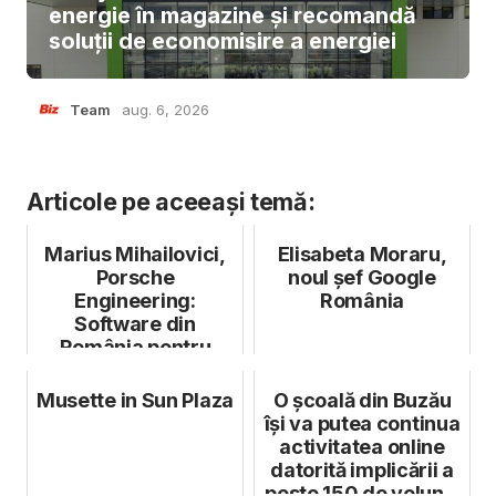
energie în magazine și recomandă
soluții de economisire a energiei
Team
aug. 6, 2026
Articole pe aceeași temă:
Marius Mihailovici,
Elisabeta Moraru,
Porsche
noul șef Google
Engineering:
România
Software din
România pentru
mașinile viitorului
Musette in Sun Plaza
O școală din Buzău
își va putea continua
activitatea online
datorită implicării a
peste 150 de volun...