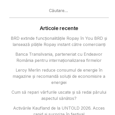
Caută
după:
Articole recente
BRD extinde funcționalitățile Ropay în You BRD și
lansează plățile Ropay instant către comercianți
Banca Transilvania, parteneriat cu Endeavor
România pentru internaționalizarea firmelor
Leroy Merlin reduce consumul de energie în
magazine și recomandă soluții de economisire a
energiei
Cum să repari vârfurile uscate și să redai părului
aspectul sănătos?
Activările Kaufland de la UNTOLD 2026. Acces
rapid și surprize în festival