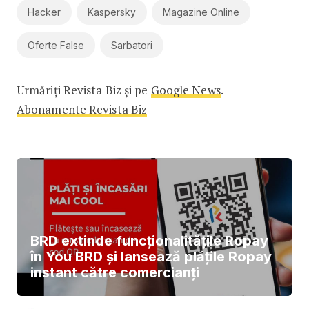
Hacker
Kaspersky
Magazine Online
Oferte False
Sarbatori
Urmăriți Revista Biz și pe
Google News
.
Abonamente Revista Biz
BRD extinde funcționalitățile Ropay
în You BRD și lansează plățile Ropay
instant către comercianți