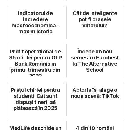
Indicatorul de
Cât de inteligente
incredere
pot fi orașele
macroeconomica -
viitorului?
maxim istoric
Profit operațional de
Începe un nou
35 mil. lei pentru OTP
semestru Eurobest
Bank România în
la The Alternative
primul trimestru din
School
2022
Prețul chiriei pentru
Actoria își alege o
studenți. Cât sunt
noua scenă: TikTok
dispuși tinerii să
plătească în 2025
MedLife deschide un
4 din 10 români