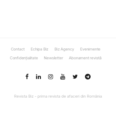
Contact
Echipa Biz
Biz Agency
Evenimente
Confidențialitate
Newsletter
Abonament revistă
Revista Biz - prima revista de afaceri din România