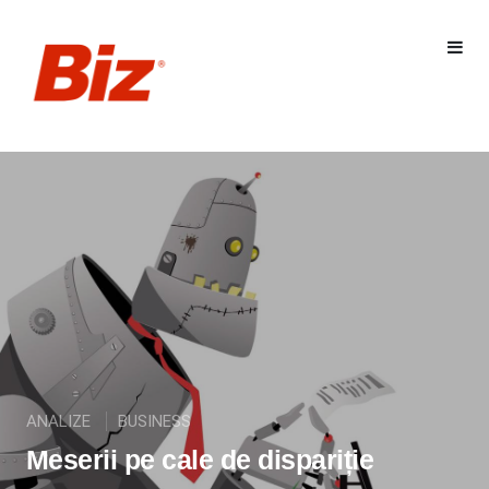
ANALIZE
BUSINESS
Meserii pe cale de dispariție