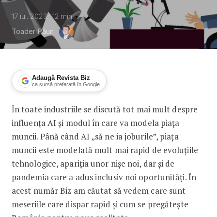
17 iul. 2023
12
min
Toader Păun
Adaugă Revista Biz
ca sursă preferată în Google
În toate industriile se discută tot mai mult despre
Meserii pe cale de dispariție
influența AI și modul în care va modela piața
muncii. Până când AI „să ne ia joburile”, piața
muncii este modelată mult mai rapid de evoluțiile
tehnologice, apariția unor nișe noi, dar și de
pandemia care a adus inclusiv noi oportunități. În
acest număr Biz am căutat să vedem care sunt
meseriile care dispar rapid și cum se pregătește