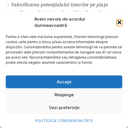
–
Valorificarea potențialului tinerilor pe piața
muncii
– cu măsuri care vizează implementarea
Avem nevoie de acordul
Garanției pentru Tineret
consolidată
, dobândirea
dumneavoastră
de competențe antreprenoriale, digitale și verzi,
precum și asigurarea sprijinului financiar pentru
Pentru a oferi cele mai bune experiențe, folosim tehnologii precum
cookie-urile pentru a stoca și/sau accesa informațiile despre
demararea unei afaceri, oferind astfel surse de
dispozitiv. Consimțământul pentru aceste tehnologii ne va permite să
finanțare din fonduri europene nerambursabile, pe
procesăm date precum comportamentul de navigare sau ID-uri unice
pe acest site. Neconsimțământul sau retragerea consimțământului
lângă cele de la bugetul național.
poate afecta negativ anumite caracteristici și funcții.
Apreciem că perioada de programare 2021-2027
Accept
este foarte importantă pentru dezvoltarea
economică a României, iar măsurile planificate în
Respinge
Strategia Națională pentru Ocuparea Forței de
Vezi preferințe
Muncă 2021 – 2027
sunt menite să ducă la
atingerea obiectivului general de creștere a
POLITICĂ DE CONFIDENȚIALITATE
ocupării de calitate.