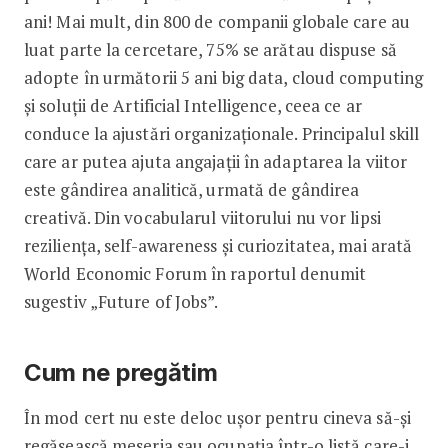
ani! Mai mult, din 800 de companii globale care au
luat parte la cercetare, 75% se arătau dispuse să
adopte în următorii 5 ani big data, cloud computing
și soluții de Artificial Intelligence, ceea ce ar
conduce la ajustări organizaționale. Principalul skill
care ar putea ajuta angajații în adaptarea la viitor
este gândirea analitică, urmată de gândirea
creativă. Din vocabularul viitorului nu vor lipsi
reziliența, self-awareness și curiozitatea, mai arată
World Economic Forum în raportul denumit
sugestiv „Future of Jobs”.
Cum ne pregătim
În mod cert nu este deloc ușor pentru cineva să-și
regăsească meseria sau ocupația într-o listă care-i