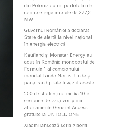
din Polonia cu un portofoliu de
centrale regenerabile de 277,3
MW
Guvernul României a declarat
Stare de alertă la nivel național
în energia electrică
Kaufland și Monster Energy au
adus în România monopostul de
Formula 1 al campionului
mondial Lando Norris. Unde și
până când poate fi văzut acesta
200 de studenți cu media 10 în
sesiunea de vară vor primi
abonamente General Access
gratuite la UNTOLD ONE
Xiaomi lansează seria Xiaomi