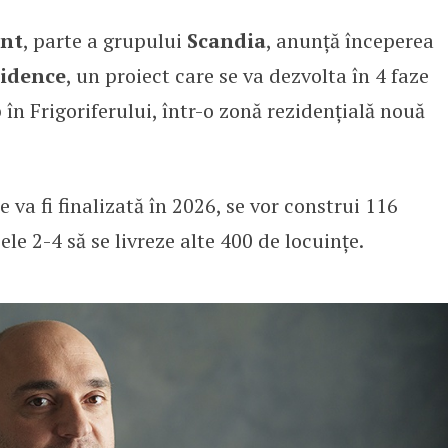
nt
, parte a grupului
Scandia
, anunță începerea
un concept accesibil într-o zonă
sidence
, un proiect care se va dezvolta în 4 faze
în Frigoriferului, într-o zonă rezidențială nouă
e va fi finalizată în 2026, se vor construi 116
e 2-4 să se livreze alte 400 de locuințe.