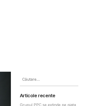
 rezidențială nouă din orașul Sib
Caută
după:
Articole recente
Grupul PPC se extinde pe piața