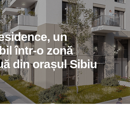
esidence, un
il într-o zonă
uă din orașul Sibiu