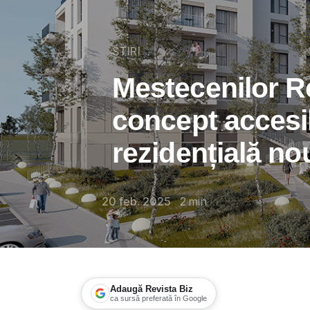
STIRI
Mestecenilor R
concept accesib
rezidențială no
20 feb. 2025
2
min
Adaugă Revista Biz
ca sursă preferată în Google