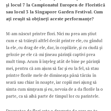
și locul 7 la Campionatul Europen de Floristică
sau locul 3 la Singapore Garden Festival. Cum
ați reușit să obțineți aceste performanțe?
M-am născut printre flori. Nici nu prea am știut
cum e să trăiești altfel decât printre ele, cu gândul
la ele, cu drag de ele, dar, în copilărie, și cu ciudă și
gelozie pe ele că-mi țineau părinții captivi prea
mult timp. Acum îi înțeleg atât de bine pe părinții
mei, pentru că am ajuns să fac și eu la fel, să stau
printre florile mele de dimineața până târziu în
seară sau chiar în noapte, iar copiii mei ajung să
simta cum simțeam și eu, nevoia de a da florile la o
parte, ca să aibă parte de timpul lor cu parintele.
Dragostea de flori este o dragoste de care nu te