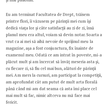
Eu am terminat Facultatea de Drept, trăisem
printre flori, îi văzusem pe părinții mei cum își
dedică viața lor și câte satisfacții au zi de zi, însă
planul meu era altul, voiam să devin notar. Soarta a
vrut ca ai mei să aibă nevoie de sprijinul meu la
magazine, așa a fost conjunctura, fix înainte de
examenul meu. Odată ce am intrat în poveste, mi-a
plăcut mult și am încercat să învăț meseria asta și,
cu fiecare zi, să fiu cel mai bun, alături de părinții
mei. Am mers la cursuri, am participat la competiții,
am aprofundat cât am putut de mult arta florală
până când mi-am dat seama că asta îmi place cel
mai mult să fac, nimic altceva nu mă face mai
fericit.