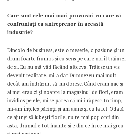
Care sunt cele mai mari provocări cu care vă
confruntați ca antreprenor în această
industrie?
Dincolo de business, este o meserie, o pasiune și un
drum foarte frumos și cu sens pe care noi îl trăim zi
de zi. Eu nu mă văd făcând altceva. Trăiesc un vis
devenit realitate, mi-a dat Dumnezeu mai mult
decât am îndrăznit să-mi doresc. Când eram mic și
ai mei erau zi și noapte la magazinul de flori, eram
invidios pe ele, mi se părea că mi-i răpesc. În timp,
mi-am înțeles părinții și am ajuns și eu la fel. Odată
ce ajungi să iubești florile, nu te mai poți opri din
asta, drumul e tot înainte și e din ce în ce mai greu
și mai pasional.