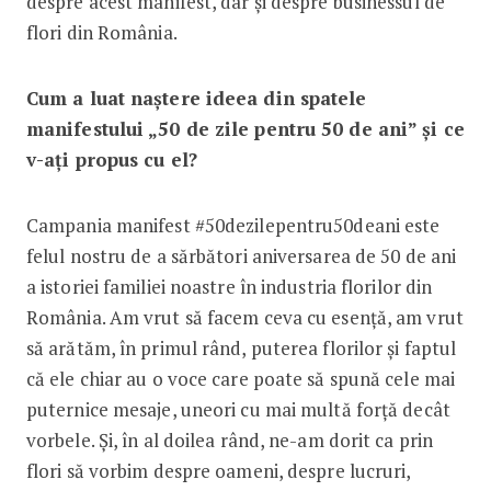
despre acest manifest, dar și despre businessul de
flori din România.
Cum a luat naștere ideea din spatele
manifestului „50 de zile pentru 50 de ani” și ce
v-ați propus cu el?
Campania manifest #50dezilepentru50deani este
felul nostru de a sărbători aniversarea de 50 de ani
a istoriei familiei noastre în industria florilor din
România. Am vrut să facem ceva cu esență, am vrut
să arătăm, în primul rând, puterea florilor și faptul
că ele chiar au o voce care poate să spună cele mai
puternice mesaje, uneori cu mai multă forță decât
vorbele. Și, în al doilea rând, ne-am dorit ca prin
flori să vorbim despre oameni, despre lucruri,