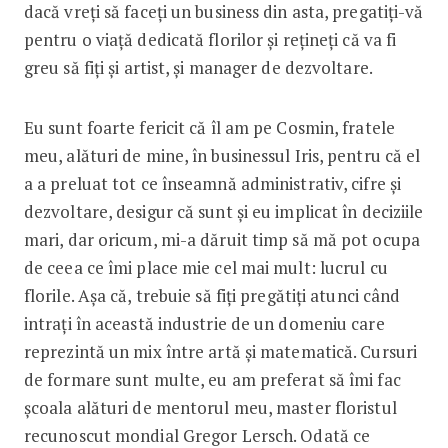
dacă vreți să faceți un business din asta, pregatiți-vă
pentru o viață dedicată florilor și rețineți că va fi
greu să fiți și artist, și manager de dezvoltare.
Eu sunt foarte fericit că îl am pe Cosmin, fratele
meu, alături de mine, în businessul Iris, pentru că el
a a preluat tot ce înseamnă administrativ, cifre și
dezvoltare, desigur că sunt și eu implicat în deciziile
mari, dar oricum, mi-a dăruit timp să mă pot ocupa
de ceea ce îmi place mie cel mai mult: lucrul cu
florile. Așa că, trebuie să fiți pregătiți atunci când
intrați în această industrie de un domeniu care
reprezintă un mix între artă și matematică. Cursuri
de formare sunt multe, eu am preferat să îmi fac
școala alături de mentorul meu, master floristul
recunoscut mondial Gregor Lersch. Odată ce