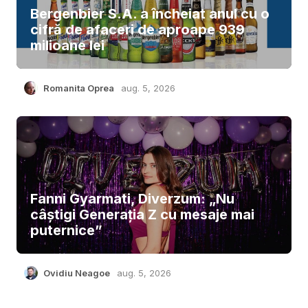
Bergenbier S.A. a încheiat anul cu o
cifră de afaceri de aproape 939
milioane lei
Romanita Oprea
aug. 5, 2026
Fanni Gyarmati, Diverzum: „Nu
câștigi Generația Z cu mesaje mai
puternice”
Ovidiu Neagoe
aug. 5, 2026