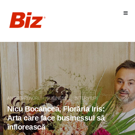
ANTREPRENORI
BUSINESS
INTERVIURI
Nicu Bocancea, Florăria Iris:
Arta care face businessul să
înflorească