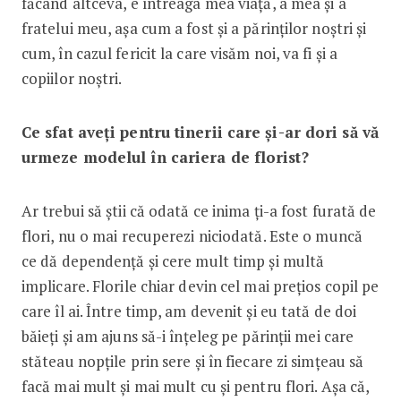
făcând altceva, e întreaga mea viață, a mea și a
fratelui meu, așa cum a fost și a părinților noștri și
cum, în cazul fericit la care visăm noi, va fi și a
copiilor noștri.
Ce sfat aveți pentru tinerii care și-ar dori să vă
urmeze modelul în cariera de florist?
Ar trebui să știi că odată ce inima ți-a fost furată de
flori, nu o mai recuperezi niciodată. Este o muncă
ce dă dependență și cere mult timp și multă
implicare. Florile chiar devin cel mai prețios copil pe
care îl ai. Între timp, am devenit și eu tată de doi
băieți și am ajuns să-i înțeleg pe părinții mei care
stăteau nopțile prin sere și în fiecare zi simțeau să
facă mai mult și mai mult cu și pentru flori. Așa că,