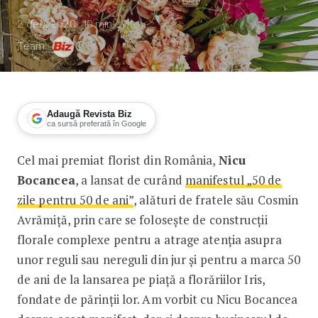
2 dec. 2020
10
min
Team
Adaugă Revista Biz
ca sursă preferată în Google
Cel mai premiat florist din România,
Nicu
Nicu Bocancea, Florăria Iris: Arta car
Bocancea
, a lansat de curând
manifestul „50 de
zile pentru 50 de ani”
, alături de fratele său Cosmin
Avrămiță, prin care se folosește de construcții
florale complexe pentru a atrage atenția asupra
unor reguli sau nereguli din jur și pentru a marca 50
de ani de la lansarea pe piață a florăriilor Iris,
fondate de părinții lor. Am vorbit cu Nicu Bocancea