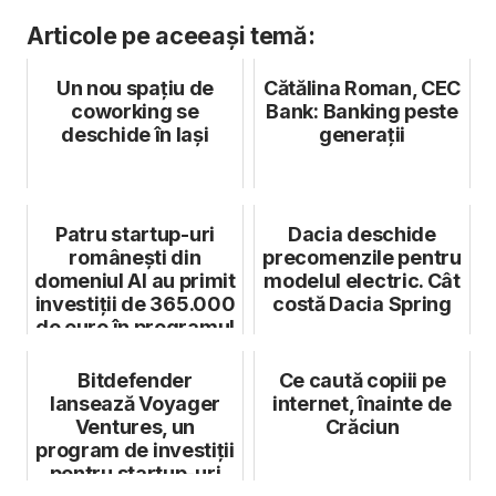
Articole pe aceeași temă:
Un nou spațiu de
Cătălina Roman, CEC
coworking se
Bank: Banking peste
deschide în Iași
generații
Patru startup-uri
Dacia deschide
românești din
precomenzile pentru
domeniul AI au primit
modelul electric. Cât
investiții de 365.000
costă Dacia Spring
de euro în programul
Adv...
Bitdefender
Ce caută copiii pe
lansează Voyager
internet, înainte de
Ventures, un
Crăciun
program de investiții
pentru startup-uri