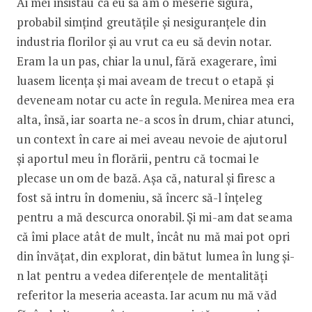
Ai mei insistau ca eu să am o meserie sigură,
probabil simțind greutățile și nesiguranțele din
industria florilor și au vrut ca eu să devin notar.
Eram la un pas, chiar la unul, fără exagerare, îmi
luasem licența și mai aveam de trecut o etapă și
deveneam notar cu acte în regula. Menirea mea era
alta, însă, iar soarta ne-a scos în drum, chiar atunci,
un context în care ai mei aveau nevoie de ajutorul
și aportul meu în florării, pentru că tocmai le
plecase un om de bază. Așa că, natural și firesc a
fost să intru în domeniu, să încerc să-l înțeleg
pentru a mă descurca onorabil. Și mi-am dat seama
că îmi place atât de mult, încât nu mă mai pot opri
din învățat, din explorat, din bătut lumea în lung și-
n lat pentru a vedea diferențele de mentalități
referitor la meseria aceasta. Iar acum nu mă văd