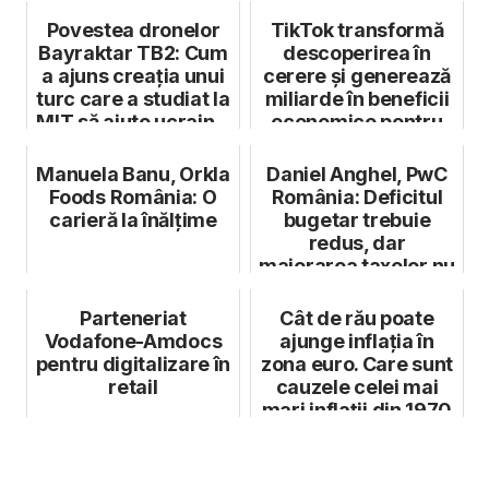
Povestea dronelor
TikTok transformă
Bayraktar TB2: Cum
descoperirea în
a ajuns creația unui
cerere și generează
turc care a studiat la
miliarde în beneficii
MIT să ajute ucrain...
economice pentru
UE
Manuela Banu, Orkla
Daniel Anghel, PwC
Foods România: O
România: Deficitul
carieră la înălțime
bugetar trebuie
redus, dar
majorarea taxelor nu
trebuie să fie...
Parteneriat
Cât de rău poate
Vodafone-Amdocs
ajunge inflația în
pentru digitalizare în
zona euro. Care sunt
retail
cauzele celei mai
mari inflații din 1970
pâ...