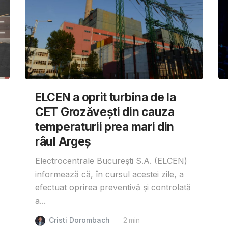
ELCEN a oprit turbina de la
CET Grozăvești din cauza
temperaturii prea mari din
râul Argeș
Electrocentrale București S.A. (ELCEN)
informează că, în cursul acestei zile, a
efectuat oprirea preventivă și controlată
a...
Cristi Dorombach
2
min