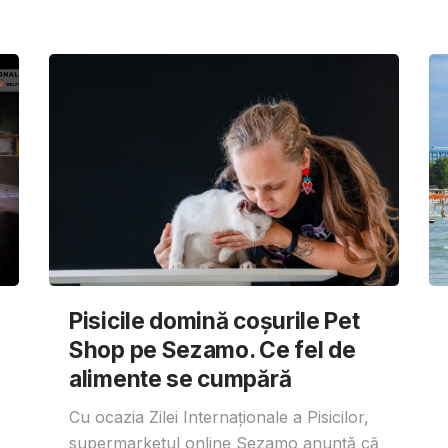
Pisicile domină coșurile Pet
Shop pe Sezamo. Ce fel de
alimente se cumpără
Cu ocazia Zilei Internaționale a Pisicilor,
supermarketul online Sezamo anunță că