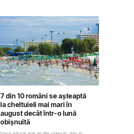
7 din 10 români se așteaptă
la cheltuieli mai mari în
august decât într-o lună
obișnuită
Vara aduce mai multe planuri, dar și