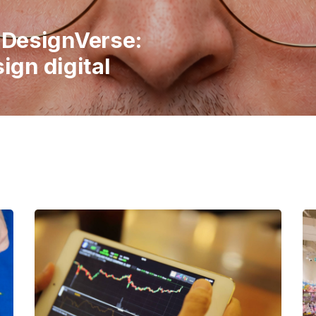
italiene în
 publicul să
imple ale vieții