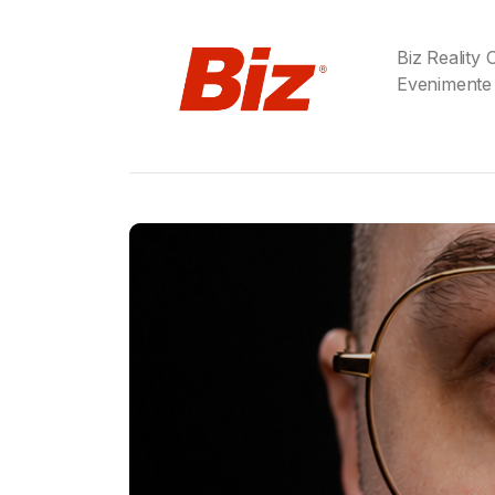
Biz Reality
Evenimente
Gabriel Barliga
Birra Moretti® a adu