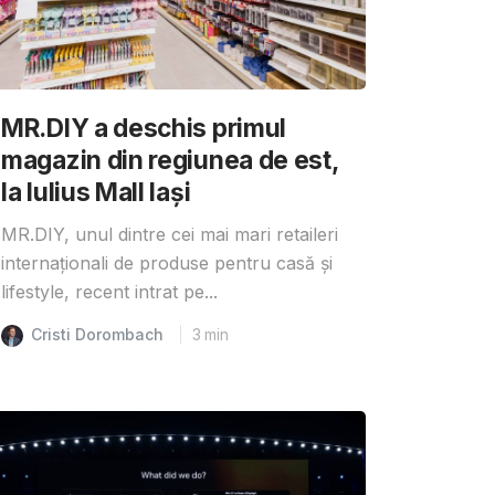
MR.DIY a deschis primul
magazin din regiunea de est,
la Iulius Mall Iași
MR.DIY, unul dintre cei mai mari retaileri
internaționali de produse pentru casă și
lifestyle, recent intrat pe...
Cristi Dorombach
3
min