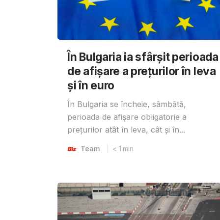
În Bulgaria ia sfârşit perioada
de afișare a prețurilor în ​​leva
și în euro
În Bulgaria se încheie, sâmbătă,
perioada de afișare obligatorie a
prețurilor atât în ​​leva, cât și în...
Team
< 1
min