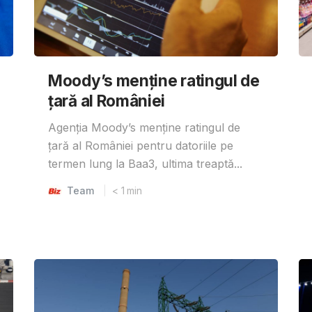
Moody’s menține ratingul de
țară al României
Agenția Moody’s menține ratingul de
țară al României pentru datoriile pe
termen lung la Baa3, ultima treaptă...
Team
< 1
min