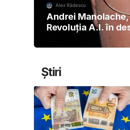
autentice piazzette 
București, invitând
savureze plăcerile s
Știri