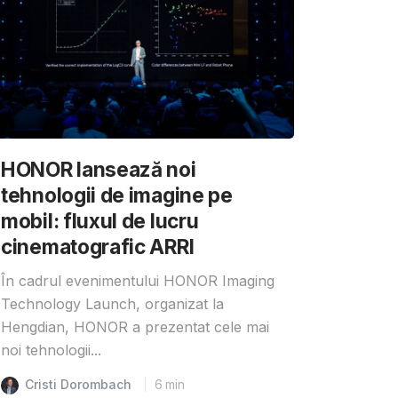
HONOR lansează noi
tehnologii de imagine pe
mobil: fluxul de lucru
cinematografic ARRI
În cadrul evenimentului HONOR Imaging
Technology Launch, organizat la
Hengdian, HONOR a prezentat cele mai
noi tehnologii...
Cristi Dorombach
6
min