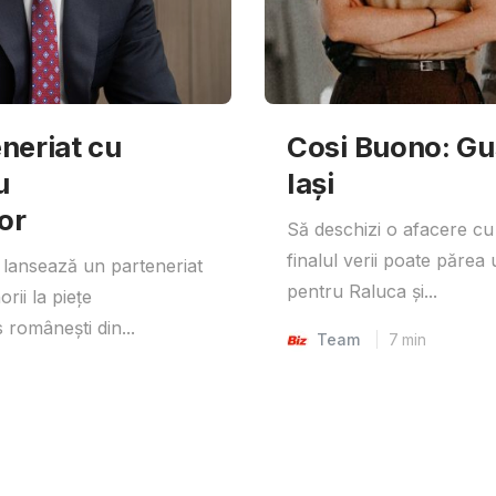
neriat cu
Cosi Buono: Gust
u
Iași
or
Să deschizi o afacere cu
finalul verii poate părea 
lansează un parteneriat
pentru Raluca și...
rii la piețe
 românești din...
Team
7
min