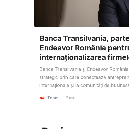
Banca Transilvania, parte
Endeavor România pentr
internaționalizarea firmel
Banca Transilvania și Endeavor România 
strategic prin care conectează antrepreno
internaționale și la comunități de business
Team
2
min