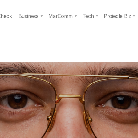
 Check
Business
MarComm
Tech
Proiecte Biz
s spiritul unei