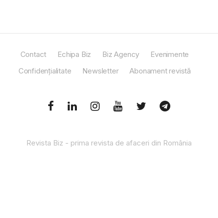
Contact
Echipa Biz
Biz Agency
Evenimente
Confidențialitate
Newsletter
Abonament revistă
Revista Biz - prima revista de afaceri din România