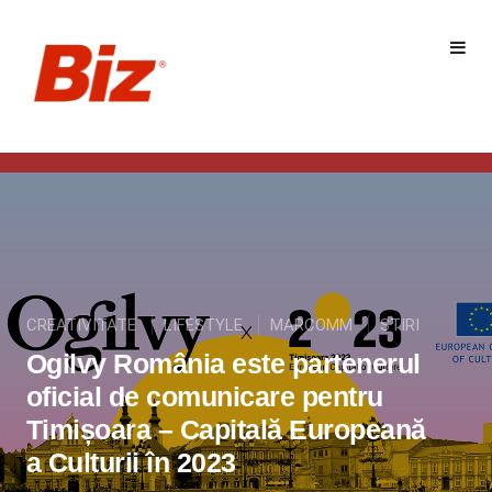
CREATIVITATE
LIFESTYLE
MARCOMM
STIRI
Ogilvy România este partenerul
oficial de comunicare pentru
Timișoara – Capitală Europeană
a Culturii în 2023