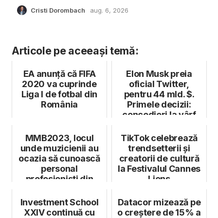
Cristi Dorombach
aug. 6, 2026
Articole pe aceeași temă:
EA anunță că FIFA
Elon Musk preia
2020 va cuprinde
oficial Twitter,
Liga I de fotbal din
pentru 44 mld. $.
România
Primele decizii:
concedieri la vârf
MMB2023, locul
TikTok celebrează
unde muzicienii au
trendsetterii și
ocazia să cunoască
creatorii de cultură
personal
la Festivalul Cannes
profesioniști din
Lions
domeniul muzicii și
...
Investment School
Datacor mizează pe
XXIV continuă cu
o creștere de 15% a