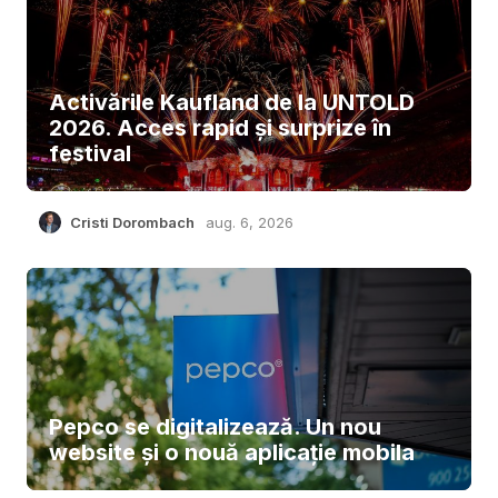
Activările Kaufland de la UNTOLD
2026. Acces rapid și surprize în
festival
Cristi Dorombach
aug. 6, 2026
Pepco se digitalizează. Un nou
website și o nouă aplicație mobila