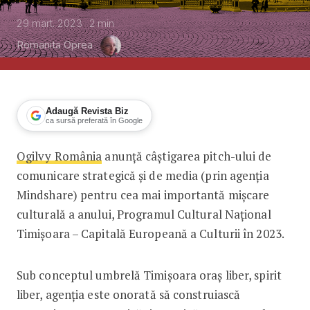
29 mart. 2023
2
min
Romanita Oprea
Adaugă Revista Biz
ca sursă preferată în Google
Ogilvy România
anunță câștigarea pitch-ului de
Ogilvy România este partenerul oficia
comunicare strategică și de media (prin agenția
Mindshare) pentru cea mai importantă mișcare
culturală a anului, Programul Cultural Național
Timișoara – Capitală Europeană a Culturii în 2023.
Sub conceptul umbrelă Timișoara oraș liber, spirit
liber, agenția este onorată să construiască