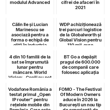
modulul Advanced
cifrei de afaceri în
2021
Călin Ile și Lucian
WDP achiziționează
Marinescu se
trei parcuri logistice
asociază pentru a
de la Globalworth și
forma o echipă de
Global Vision pentru
elită în industria
110 mil. euro
hotelieră
4 din 10 familii de la
BT Go a depășit
sat se împrumută
pragul de 600.000
lunar pentru
de companii care
mâncare. World
folosesc aplicația
Vision: „Copiii nu pot
visa la v...
Vodafone România a
FOMO - The Festival
testat primul „Open
Of Modern Owners
IP router” pentru
aduce în 2026 la
rețelele mobile din
București un nou tip
România. Care este
de experiență de