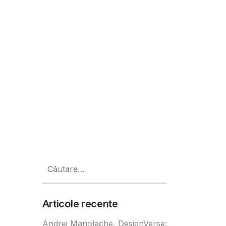
 angajații din sectorul public
Caută
după:
Articole recente
Andrei Manolache, DesignVerse: