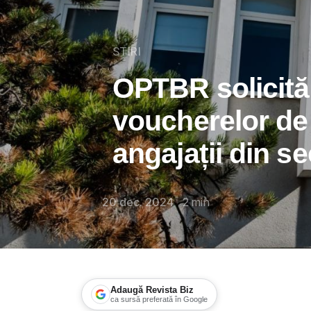
STIRI
OPTBR solicită
voucherelor de
angajații din se
20 dec. 2024
2
min
Adaugă Revista Biz
ca sursă preferată în Google