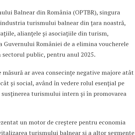
mului Balnear din România (OPTBR), singura
ea voucherelor de vacanță pentru
industria turismului balnear din țara noastră,
iile, alianțele și asociațiile din turism,
a Guvernului României de a elimina voucherele
 sectorul public, pentru anul 2025.
e măsură ar avea consecințe negative majore atât
ât și social, având în vedere rolul esențial pe
n susținerea turismului intern și în promovarea
ezentat un motor de creștere pentru economia
evitalizarea turismului balnear și a altor segmente