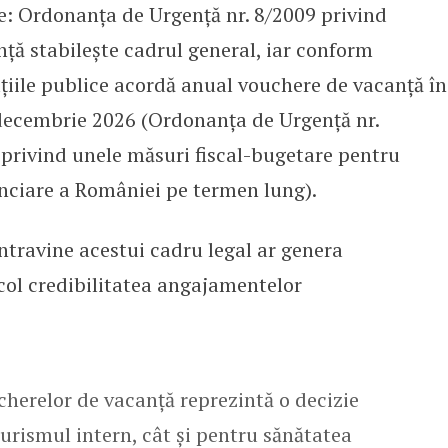
ve: Ordonanța de Urgență nr. 8/2009 privind
ță stabilește cadrul general, iar conform
tuțiile publice acordă anual vouchere de vacanță în
 decembrie 2026 (Ordonanța de Urgență nr.
 privind unele măsuri fiscal-bugetare pentru
anciare a României pe termen lung).
travine acestui cadru legal ar genera
icol credibilitatea angajamentelor
herelor de vacanță reprezintă o decizie
urismul intern, cât și pentru sănătatea