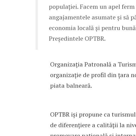
populației. Facem un apel ferm
angajamentele asumate și să pă
economia locală și pentru bunăs
Președintele OPTBR.
Organizația Patronală a Turis
organizație de profil din țara n
piata balneară.
OPTBR iși propune ca turismul 
de diferențiere a calității la 
promovare națională și internați