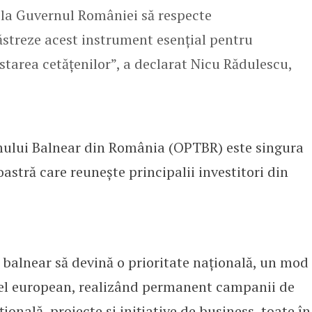
 la Guvernul României să respecte
streze acest instrument esențial pentru
tarea cetățenilor”, a declarat Nicu Rădulescu,
mului Balnear din România (OPTBR) este singura
oastră care reunește principalii investitori din
balnear să devină o prioritate națională, un mod
nivel european, realizând permanent campanii de
onală, proiecte și inițiative de business, toate în