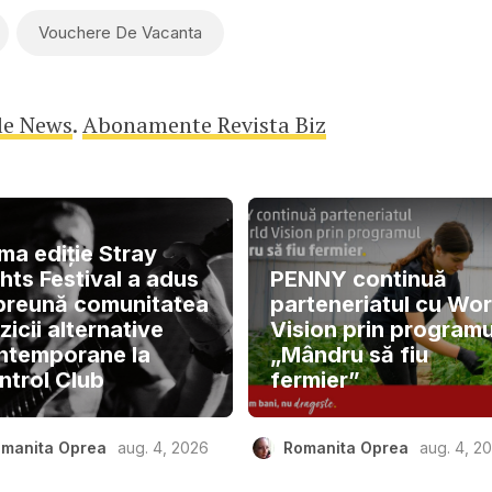
Vouchere De Vacanta
le News
.
Abonamente Revista Biz
ma ediție Stray
hts Festival a adus
PENNY continuă
preună comunitatea
parteneriatul cu Wor
icii alternative
Vision prin programu
ntemporane la
„Mândru să fiu
ntrol Club
fermier”
manita Oprea
aug. 4, 2026
Romanita Oprea
aug. 4, 2