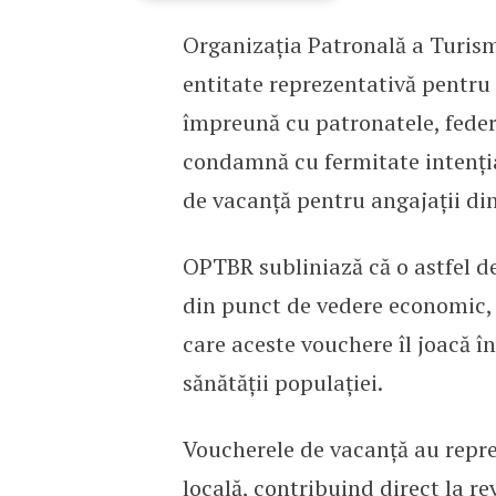
Organizația Patronală a Turis
OPTBR solicită menținer
entitate reprezentativă pentru 
împreună cu patronatele, federaț
condamnă cu fermitate intenți
de vacanță pentru angajații din
OPTBR subliniază că o astfel d
din punct de vedere economic, c
care aceste vouchere îl joacă î
sănătății populației.
Voucherele de vacanță au repr
locală, contribuind direct la r