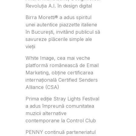
Revoluția A.I. în design digital
Birra Moretti® a adus spiritul
unei autentice piazzette italiene
în București, invitând publicul să
savureze plăcerile simple ale
vieții
White Image, cea mai veche
platformă românească de Email
Marketing, obține certificarea
internațională Certified Senders
Alliance (CSA)
Prima ediție Stray Lights Festival
a adus împreună comunitatea
muzicii alternative
contemporane la Control Club
PENNY continuă parteneriatul