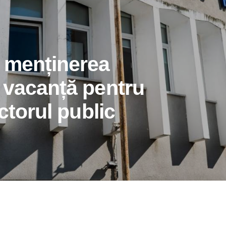
 menținerea
 vacanță pentru
ctorul public