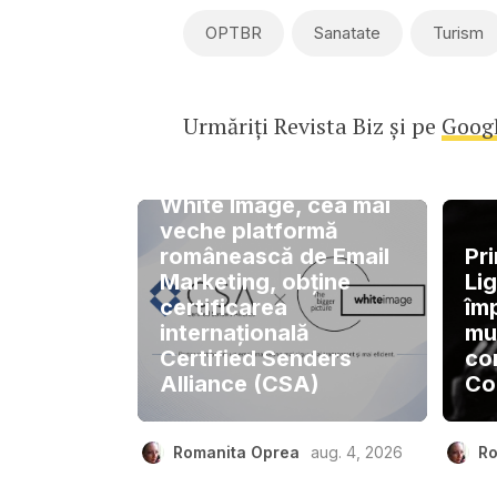
OPTBR
Sanatate
Turism
Urmăriți Revista Biz și pe
Goog
White Image, cea mai
veche platformă
românească de Email
Pri
Marketing, obține
Lig
certificarea
îm
internațională
muz
Certified Senders
co
Alliance (CSA)
Co
Romanita Oprea
aug. 4, 2026
Ro