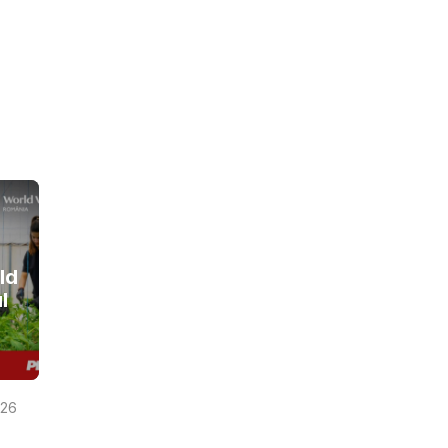
ld
l
026