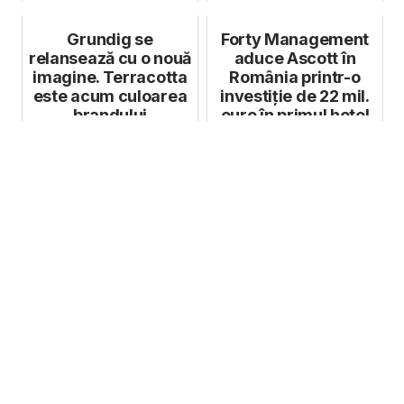
Grundig se
Forty Management
relansează cu o nouă
aduce Ascott în
imagine. Terracotta
România printr-o
este acum culoarea
investiție de 22 mil.
brandului
euro în primul hotel
The Cre...