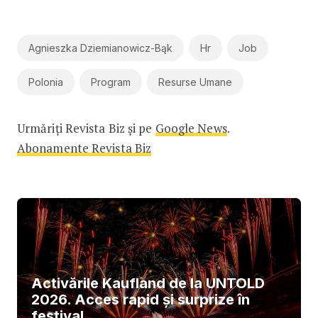
Agnieszka Dziemianowicz-Bąk
Hr
Job
Polonia
Program
Resurse Umane
Urmăriți Revista Biz și pe
Google News
.
Abonamente Revista Biz
Activările Kaufland de la UNTOLD
2026. Acces rapid și surprize în
festival