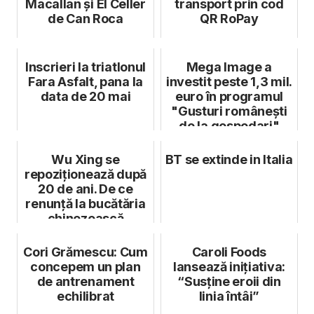
Macallan și El Celler
transport prin cod
de Can Roca
QR RoPay
Inscrieri la triatlonul
Mega Image a
Fara Asfalt, pana la
investit peste 1,3 mil.
data de 20 mai
euro în programul
"Gusturi românești
de la gospodari"
Wu Xing se
BT se extinde in Italia
repoziționează după
20 de ani. De ce
renunță la bucătăria
chinezească
Cori Grămescu: Cum
Caroli Foods
concepem un plan
lansează inițiativa:
de antrenament
“Susține eroii din
echilibrat
linia întâi”