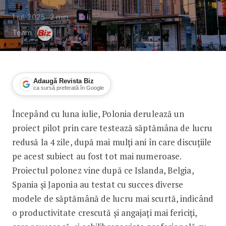
1 iul. 2025
2
min
Team
Adaugă Revista Biz
ca sursă preferată în Google
Începând cu luna iulie, Polonia derulează un
Polonia testează săptămâna de lucru 
proiect pilot prin care testează săptămâna de lucru
redusă la 4 zile, după mai mulți ani în care discuțiile
pe acest subiect au fost tot mai numeroase.
Proiectul polonez vine după ce Islanda, Belgia,
Spania și Japonia au testat cu succes diverse
modele de săptămână de lucru mai scurtă, indicând
o productivitate crescută și angajați mai fericiți,