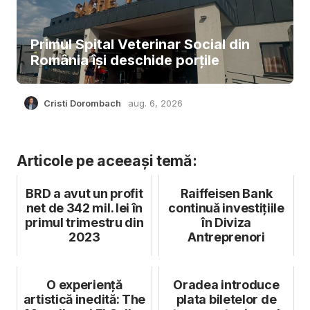
Primul Spital Veterinar Social din
România își deschide porțile
Cristi Dorombach
aug. 6, 2026
Articole pe aceeași temă:
BRD a avut un profit
Raiffeisen Bank
net de 342 mil. lei în
continuă investițiile
primul trimestru din
în Diviza
2023
Antreprenori
O experiență
Oradea introduce
artistică inedită: The
plata biletelor de