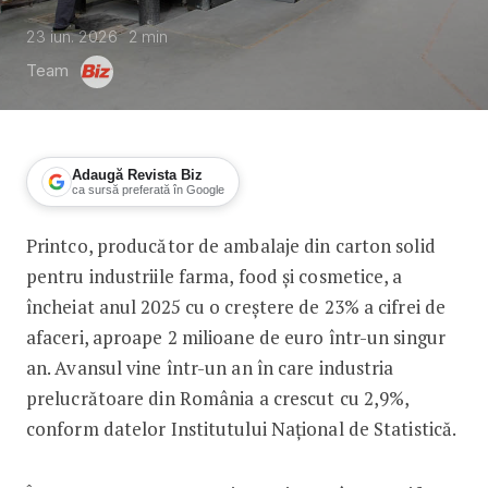
23 iun. 2026
2
min
Team
Adaugă Revista Biz
ca sursă preferată în Google
Printco, producător de ambalaje din carton solid
Printco încheie 2025 cu o creștere de
pentru industriile farma, food și cosmetice, a
încheiat anul 2025 cu o creștere de 23% a cifrei de
afaceri, aproape 2 milioane de euro într-un singur
an. Avansul vine într-un an în care industria
prelucrătoare din România a crescut cu 2,9%,
conform datelor Institutului Național de Statistică.