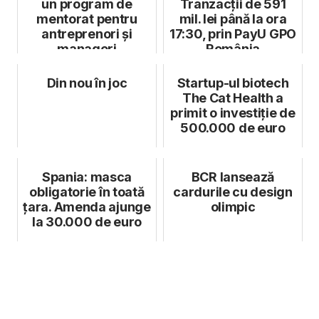
un program de
Tranzacții de 591
mentorat pentru
mil. lei până la ora
antreprenori și
17:30, prin PayU GPO
manageri
România
Din nou în joc
Startup-ul biotech
The Cat Health a
primit o investiție de
500.000 de euro
Spania: masca
BCR lansează
obligatorie în toată
cardurile cu design
ţara. Amenda ajunge
olimpic
la 30.000 de euro