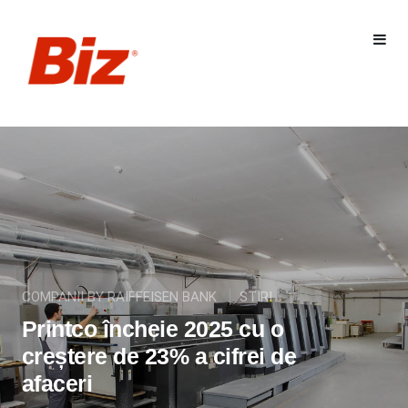
COMPANII BY RAIFFEISEN BANK
STIRI
Printco încheie 2025 cu o
creștere de 23% a cifrei de
afaceri