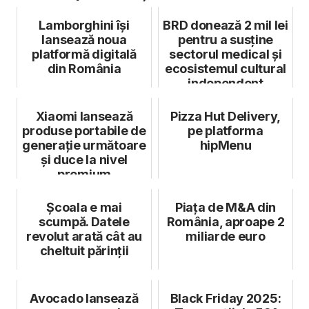
Lamborghini își
BRD donează 2 mil lei
lansează noua
pentru a susține
platformă digitală
sectorul medical și
din România
ecosistemul cultural
independent
Xiaomi lansează
Pizza Hut Delivery,
produse portabile de
pe platforma
generație următoare
hipMenu
și duce la nivel
premium
ecosistemul lifest...
Școala e mai
Piața de M&A din
scumpă. Datele
România, aproape 2
revolut arată cât au
miliarde euro
cheltuit părinții
Avocado lansează
Black Friday 2025: