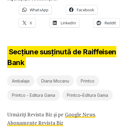
WhatsApp
Facebook
X
LinkedIn
Reddit
Secțiune susținută de Raiffeisen
Bank
Ambalaje
Diana Mocanu
Printco
Printco - Editura Gama
Printco–Editura Gama
Urmăriți Revista Biz și pe
Google News
.
Abonamente Revista Biz