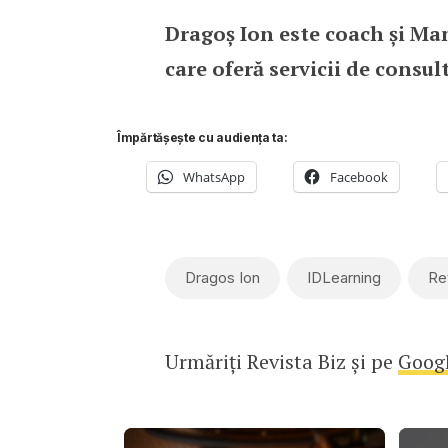
Dragoș Ion este coach și Ma
care oferă servicii de consul
Împărtășește cu audiența ta:
WhatsApp
Facebook
Dragos Ion
IDLearning
Re
Urmăriți Revista Biz și pe
Goog