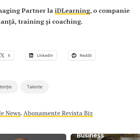
naging Partner la
iDLearning
, o companie
tanță, training și coaching.
X
LinkedIn
Reddit
tenție
Talente
le News
.
Abonamente Revista Biz
Din funcția de
Business