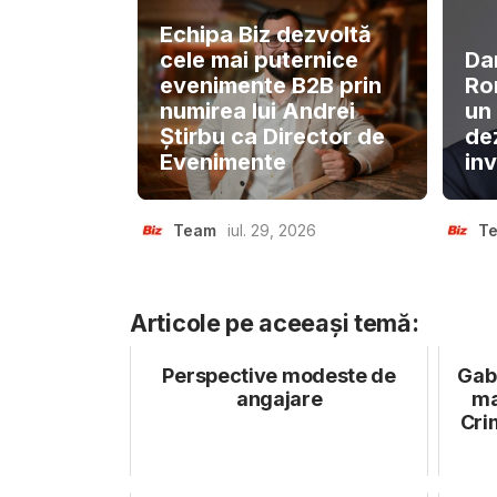
Echipa Biz dezvoltă
cele mai puternice
Da
evenimente B2B prin
Ro
numirea lui Andrei
un
Știrbu ca Director de
de
Evenimente
inv
Team
iul. 29, 2026
T
Articole pe aceeași temă:
Perspective modeste de
Gabr
angajare
ma
Crim