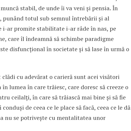
 muncă stabil, de unde îi va veni și pensia. În
t, punând totul sub semnul întrebării și al
i-ar promite stabilitate i-ar râde în nas, pe
rne, care îl îndeamnă să schimbe paradigme
este disfuncțional în societate și să lase în urmă o
t clădi cu adevărat o carieră sunt acei visători
 în lumea în care trăiesc, care doresc să creeze o
u ceilalți, în care să trăiască mai bine și să fie
 fi conduși de ceea ce le place să facă, ceea ce le dă
sta nu se potrivește cu mentalitatea unor