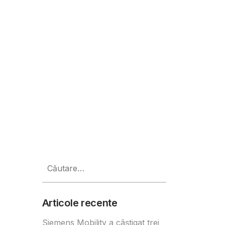
Caută
după:
Articole recente
Siemens Mobility a câștigat trei