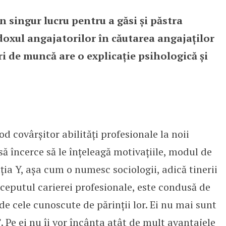
n singur lucru pentru a găsi și păstra
 companii
oxul angajatorilor în căutarea angajaților
ri de muncă are o explicație psihologică și
od covârșitor abilități profesionale la noii
să încerce să le înțeleagă motivațiile, modul de
ția Y, așa cum o numesc sociologii, adică tinerii
începutul carierei profesionale, este condusă de
 de cele cunoscute de părinții lor. Ei nu mai sunt
”. Pe ei nu îi vor încânta atât de mult avantajele