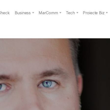
 Check
Business
MarComm
Tech
Proiecte Biz