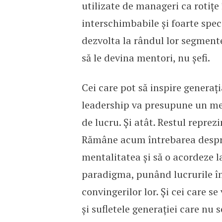
utilizate de manageri ca rotițe
interschimbabile și foarte spec
dezvolta la rândul lor segmente
să le devina mentori, nu șefi.
Cei care pot să inspire generaț
leadership va presupune un men
de lucru. Și atât. Restul repre
Rămâne acum întrebarea despre
mentalitatea și să o acordeze la
paradigma, punând lucrurile înt
convingerilor lor. Și cei care s
și sufletele generației care nu