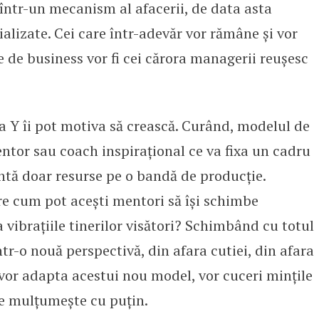
 într-un mecanism al afacerii, de data asta
ializate. Cei care într-adevăr vor rămâne și vor
 de business vor fi cei cărora managerii reușesc
ia Y îi pot motiva să crească. Curând, modelul de
tor sau coach inspirațional ce va fixa un cadru
zintă doar resurse pe o bandă de producție.
 cum pot acești mentori să își schimbe
 vibrațiile tinerilor visători? Schimbând cu totul
r-o nouă perspectivă, din afara cutiei, din afara
e vor adapta acestui nou model, vor cuceri mințile
 se mulțumește cu puțin.