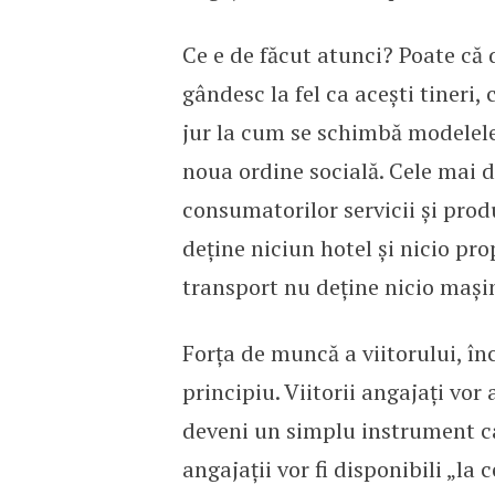
Ce e de făcut atunci? Poate că d
gândesc la fel ca acești tineri,
jur la cum se schimbă modelele
noua ordine socială. Cele mai d
consumatorilor servicii și prod
deține niciun hotel și nicio pro
transport nu deține nicio mași
Forța de muncă a viitorului, în
principiu. Viitorii angajați vor
deveni un simplu instrument car
angajații vor fi disponibili „la