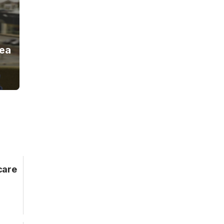
rea
care