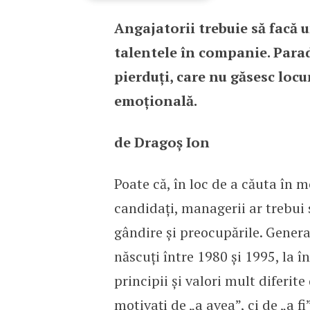
Angajatorii trebuie să facă u
Războiul „stelelor” din
talentele în companie. Parad
pierduți, care nu găsesc locu
emoțională.
de Dragoș Ion
Poate că, în loc de a căuta în m
candidați, managerii ar trebui 
gândire și preocupările. Genera
născuți între 1980 și 1995, la 
principii și valori mult diferite
motivați de „a avea”, ci de „a fi