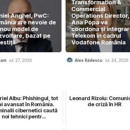
Transformation &
Commercial
niel Anghel, PwC:
Operations Director,
mânia are nevoie de
Ana Popa va
 nou model de
coordona și integra
zvoltare, bazat pe
Telekom în cadrul
estiții
Vodafone România
eam
iul. 27, 2026
Alex Rădescu
iul. 24, 2026
iel Albu: Phishingul, tot
Leonard Rizoiu: Comuni
i avansat în România.
de criză în HR
inalii cibernetici caută
noi tehnici pentr...