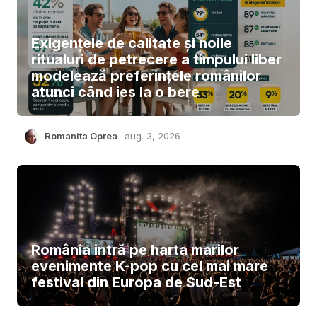
Exigențele de calitate și noile
ritualuri de petrecere a timpului liber
modelează preferințele românilor
atunci când ies la o bere
Romanita Oprea
aug. 3, 2026
România intră pe harta marilor
evenimente K-pop cu cel mai mare
festival din Europa de Sud-Est