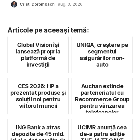
Cristi Dorombach
aug. 3, 2026
Articole pe aceeași temă:
Global Vision își
UNIQA, creștere pe
lansează propria
segmentul
platformă de
asigurărilor non-
investiții
auto
CES 2026: HP a
Auchan extinde
prezentat produse și
parteneriatul cu
soluții noi pentru
Recommerce Group
viitorul muncii
pentru vânzarea
telefoanelor
recondiționate
ING Bank a atras
UCIMR anunță cea
depozite de 45 mld.
de-a patra ediție