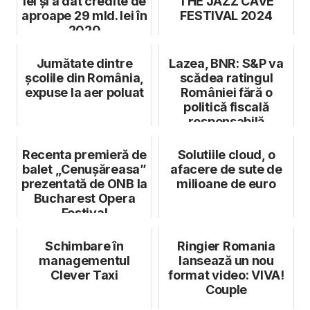
lei și a dat credite de
THE JAZZ CAVE
aproape 29 mld. lei în
FESTIVAL 2024
2020
Jumătate dintre
Lazea, BNR: S&P va
școlile din România,
scădea ratingul
expuse la aer poluat
României fără o
politică fiscală
responsabilă
Recenta premieră de
Solutiile cloud, o
balet „Cenușăreasa”
afacere de sute de
prezentată de ONB la
milioane de euro
Bucharest Opera
Festival
Schimbare în
Ringier Romania
managementul
lansează un nou
Clever Taxi
format video: VIVA!
Couple