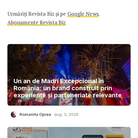
Urmăriți Revista Biz și pe
Google News
.
Abonamente Revista Biz
Un an de Madrí Excepcional în
România: un brand construit prin
experiențe și parteneriate relevante
Romanita Oprea
aug. 3, 2026