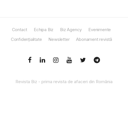
Contact
Echipa Biz
Biz Agency
Evenimente
Confidențialitate
Newsletter
Abonament revistă
Revista Biz - prima revista de afaceri din România