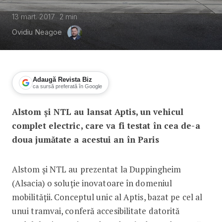
13 mart. 2017
2
min
Ovidiu Neagoe
Adaugă Revista Biz
ca sursă preferată în Google
Alstom și NTL au lansat Aptis, un vehicul
Revoluție franceză în transporturi
complet electric, care va fi testat în cea de-a
doua jumătate a acestui an în Paris
Alstom și NTL au prezentat la Duppingheim
(Alsacia) o soluție inovatoare în domeniul
mobilității. Conceptul unic al Aptis, bazat pe cel al
unui tramvai, conferă accesibilitate datorită