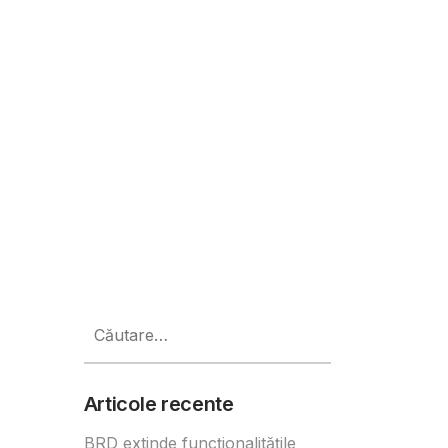
r Usage Rights)
Caută
după:
Articole recente
BRD extinde funcționalitățile