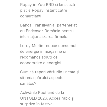
Ropay în You BRD și lansează
plățile Ropay instant către
comercianți
Banca Transilvania, parteneriat
cu Endeavor România pentru
internaționalizarea firmelor
Leroy Merlin reduce consumul
de energie în magazine și
recomandă soluții de
economisire a energiei
Cum să repari vârfurile uscate și
să redai părului aspectul
sănătos?
Activările Kaufland de la
UNTOLD 2026. Acces rapid și
surprize în festival