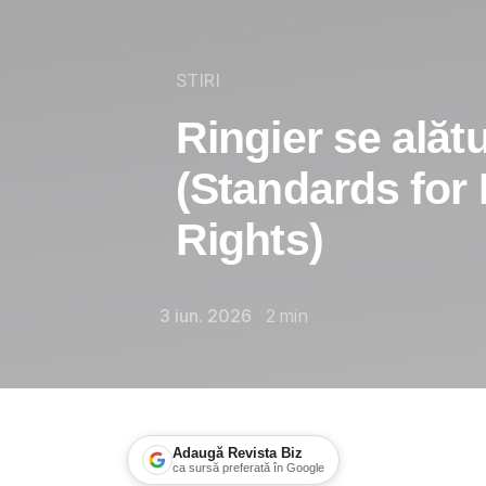
STIRI
Ringier se alăt
(Standards for
Rights)
3 iun. 2026
2
min
Adaugă Revista Biz
ca sursă preferată în Google