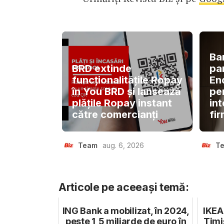
Ba
BRD extinde
pa
funcționalitățile Ropay
En
în You BRD și lansează
pe
plățile Ropay instant
int
către comercianți
fir
Team
aug. 6, 2026
T
Articole pe aceeași temă:
ING Bank a mobilizat, în 2024,
IKEA
peste 1,5 miliarde de euro în
Timiș