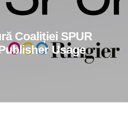
ură Coaliției SPUR
 Publisher Usage