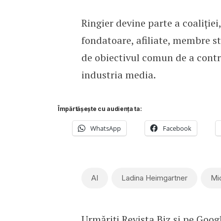
Ringier devine parte a coaliției
fondatoare, afiliate, membre st
de obiectivul comun de a contri
industria media.
Împărtășește cu audiența ta:
WhatsApp
Facebook
AI
Ladina Heimgartner
Mi
Urmăriți Revista Biz și pe
Goog