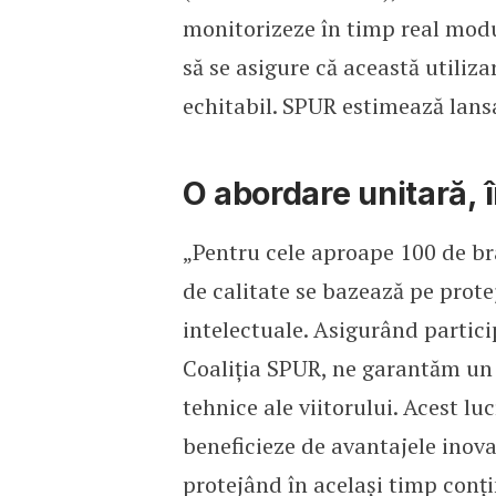
monitorizeze în timp real modul
să se asigure că această utiliz
echitabil. SPUR estimează lans
O abordare unitară, î
„Pentru cele aproape 100 de br
de calitate se bazează pe protej
intelectuale. Asigurând partic
Coaliția SPUR, ne garantăm un 
tehnice ale viitorului. Acest lu
beneficieze de avantajele inovaț
protejând în același timp conți