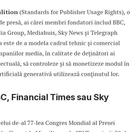
lition
(Standards for Publisher Usage Rights), o
ției SPUR (Standards for Publishe
 de presă, ai cărei membri fondatori includ BBC,
ia Group, Mediahuis, Sky News și Telegraph
 este de a modela cadrul tehnic și comercial
mpaniilor media, în calitate de deținători ai
lectuală, să controleze și să monetizeze modul în
rtificială generativă utilizează conținutul lor.
BBC, Financial Times sau Sky
celui de-al 77-lea Congres Mondial al Presei