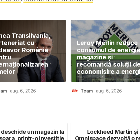
nca Transilvania,
rteneriat cu
Leroy Merlin reduce
deavor România
consumul de energie
ntru
magazine și
ernaționalizarea
recomandă soluții d
melor
economisire a energi
eam
aug. 6, 2026
Team
aug. 6, 2026
 deschide un magazin la
Lockheed Martin și
oara, printr-o investiție
Omnispace dezvoltă o r