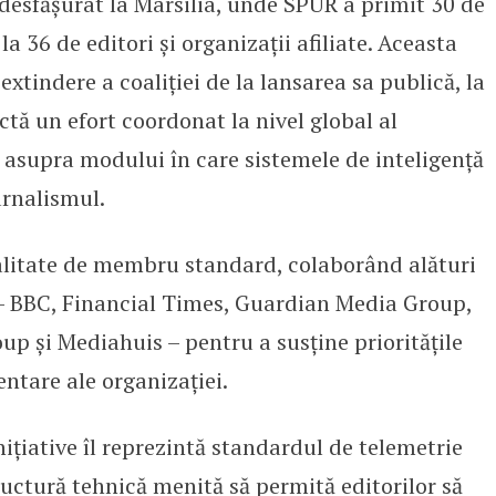
esfășurat la Marsilia, unde SPUR a primit 30 de
a 36 de editori și organizații afiliate. Aceasta
xtindere a coaliției de la lansarea sa publică, la
lectă un efort coordonat la nivel global al
l asupra modului în care sistemele de inteligență
urnalismul.
 calitate de membru standard, colaborând alături
– BBC, Financial Times, Guardian Media Group,
p și Mediahuis – pentru a susține prioritățile
entare ale organizației.
nițiative îl reprezintă standardul de telemetrie
tructură tehnică menită să permită editorilor să