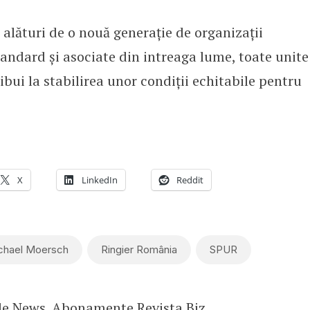
, alături de o nouă generație de organizații
andard și asociate din intreaga lume, toate unite
bui la stabilirea unor condiții echitabile pentru
X
LinkedIn
Reddit
chael Moersch
Ringier România
SPUR
le News
.
Abonamente Revista Biz