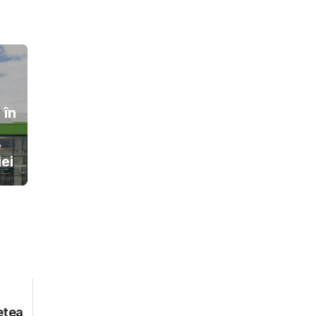
 în
e
ei
ețea