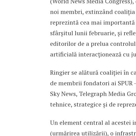
(World News Media Congress), d
noi membri, extinzând coaliția l
reprezintă cea mai importantă e
sfârșitul lunii februarie, și ref
editorilor de a prelua controlu
artificială interacționează cu j
Ringier se alătură coaliției în
de membrii fondatori ai SPUR 
Sky News, Telegraph Media Grou
tehnice, strategice și de reprez
Un element central al acestei i
(urmărirea utilizării), o infras