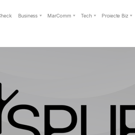
 Check
Business
MarComm
Tech
Proiecte Biz