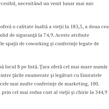
 accesibil, necesitând un venit lunar mai mic
feră o calitate înaltă a vieții la 183,5, a doua cea
olid de siguranță la 74,9. Aceste atribute
 spații de coworking și conferințe legate de
pă locul 8 pe listă. Țara oferă cel mai mare număr
intre țările enumerate și legături cu Emiratele
cele mai multe conferințe de marketing, 100.
rin cel mai redus cost al vieții și chirie la 344,9