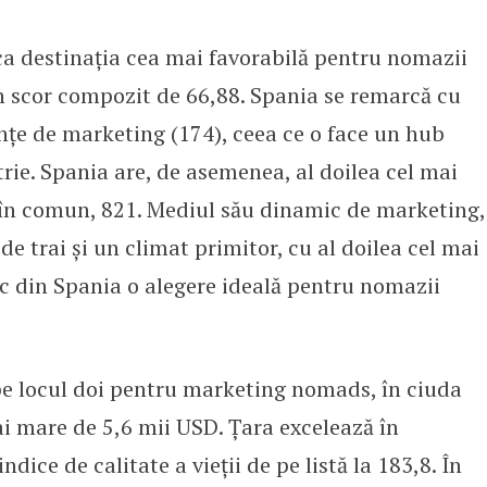
i ca destinația cea mai favorabilă pentru nomazii
un scor compozit de 66,88. Spania se remarcă cu
țe de marketing (174), ceea ce o face un hub
trie. Spania are, de asemenea, al doilea cel mai
 în comun, 821. Mediul său dinamic de marketing,
e trai și un climat primitor, cu al doilea cel mai
ac din Spania o alegere ideală pentru nomazii
 pe locul doi pentru marketing nomads, în ciuda
ai mare de 5,6 mii USD. Țara excelează în
ndice de calitate a vieții de pe listă la 183,8. În