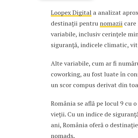
Loopex Digital
a analizat aprox
România, în topul destin
destinații pentru
nomazii
care 
variabile, inclusiv cerințele min
siguranță, indicele climatic, vit
Alte variabile, cum ar fi număr
coworking, au fost luate în con
un scor compus derivat din toa
România se află pe locul 9 cu o 
vieții. Cu un indice de siguranț
ani, România oferă o destinați
nomads.