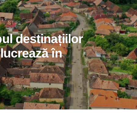
G
STIRI
ul destinațiilor
lucrează în