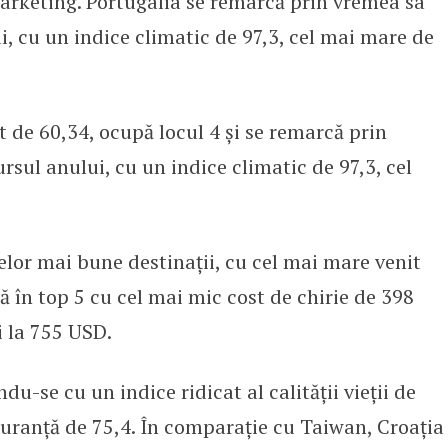
arketing. Portugalia se remarcă prin vremea sa
i, cu un indice climatic de 97,3, cel mai mare de
 de 60,34, ocupă locul 4 și se remarcă prin
rsul anului, cu un indice climatic de 97,3, cel
elor mai bune destinații, cu cel mai mare venit
ă în top 5 cu cel mai mic cost de chirie de 398
i la 755 USD.
u-se cu un indice ridicat al calității vieții de
guranță de 75,4. În comparație cu Taiwan, Croația