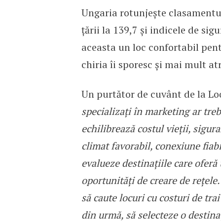
Ungaria rotunjește clasamentul
țării la 139,7 și indicele de si
aceasta un loc confortabil pentru
chiria îi sporesc și mai mult at
Un purtător de cuvânt de la Lo
specializați în marketing ar treb
echilibrează costul vieții, siguran
climat favorabil, conexiune fiab
evalueze destinațiile care ofer
oportunități de creare de rețele.
să caute locuri cu costuri de tra
din urmă, să selecteze o destinaț