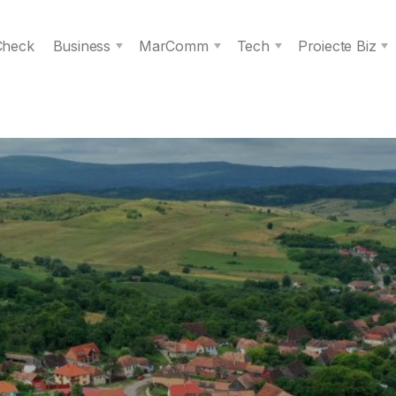
 Check
Business
MarComm
Tech
Proiecte Biz