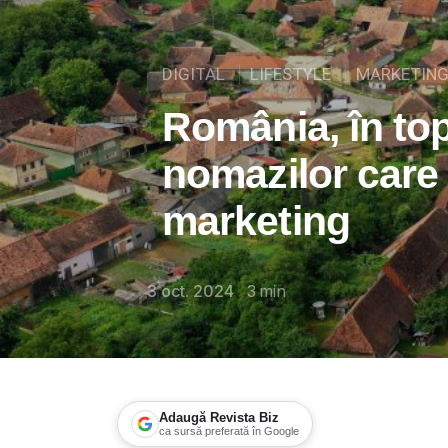
DIGITAL
LIFESTYLE
MARKETIN
România, în top
nomazilor care 
marketing
3 oct. 2024
3
min
Adaugă Revista Biz
ca sursă preferată în Google