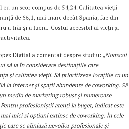
 cu un scor compus de 54,24. Calitatea vieții
guranță de 66,1, mai mare decât Spania, fac din
 a trăi și a lucra. Costul accesibil al vieții și
ractivitatea.
opex Digital a comentat despre studiu:
„Nomazii
ui să ia în considerare destinațiile care
ța și calitatea vieții. Să prioritizeze locațiile cu un
ilă la internet și spații abundente de coworking. Să
ă un mediu de marketing robust și numeroase
 Pentru profesioniștii atenți la buget, indicat este
i mai mici și opțiuni extinse de coworking. În cele
ie care se aliniază nevoilor profesionale și