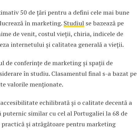
imativ 50 de țări pentru a defini cele mai bune
ațiilor nomazilor care lucrează î
lucrează în marketing.
Studiul
se bazează pe
ime de venit, costul vieții, chiria, indicele de
eza internetului și calitatea generală a vieții.
ul de conferințe de marketing și spații de
siderare în studiu. Clasamentul final s-a bazat pe
te valorile menționate.
accesibilitate echilibrată și o calitate decentă a
ă puternic similar cu cel al Portugaliei la 68 de
e practică și atrăgătoare pentru marketing