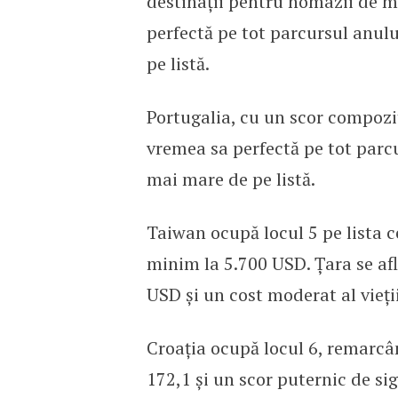
destinații pentru nomazii de m
perfectă pe tot parcursul anulu
pe listă.
Portugalia, cu un scor compozit
vremea sa perfectă pe tot parcu
mai mare de pe listă.
Taiwan ocupă locul 5 pe lista c
minim la 5.700 USD. Țara se afl
USD și un cost moderat al vieți
Croația ocupă locul 6, remarcând
172,1 și un scor puternic de si