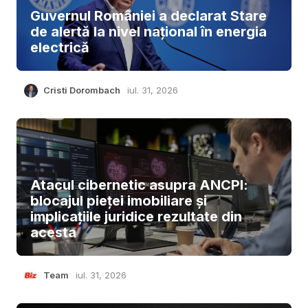
Guvernul României a declarat Stare
de alertă la nivel național în energia
electrică
Cristi Dorombach
iul. 31, 2026
Atacul cibernetic asupra ANCPI:
blocajul pieței imobiliare și
implicațiile juridice rezultate din
acesta
Team
iul. 31, 2026