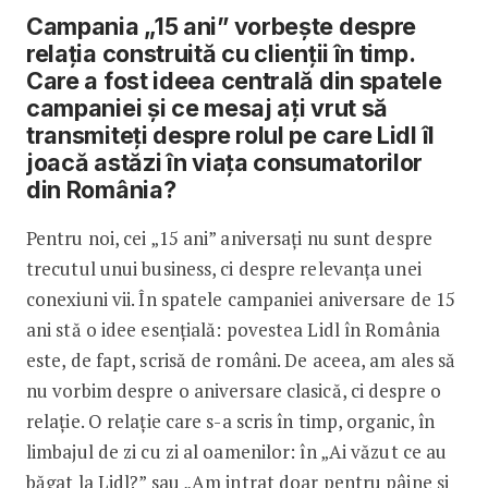
Campania „15 ani” vorbește despre
relația construită cu clienții în timp.
Care a fost ideea centrală din spatele
campaniei și ce mesaj ați vrut să
transmiteți despre rolul pe care Lidl îl
joacă astăzi în viața consumatorilor
din România?
Pentru noi, cei „15 ani” aniversați nu sunt despre
trecutul unui business, ci despre relevanța unei
conexiuni vii. În spatele campaniei aniversare de 15
ani stă o idee esențială: povestea Lidl în România
este, de fapt, scrisă de români. De aceea, am ales să
nu vorbim despre o aniversare clasică, ci despre o
relație. O relație care s-a scris în timp, organic, în
limbajul de zi cu zi al oamenilor: în „Ai văzut ce au
băgat la Lidl?” sau „Am intrat doar pentru pâine și