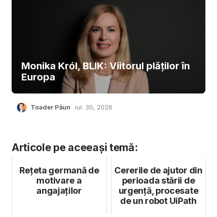
Monika Król, BLIK: Viitorul plăților în
Europa
Toader Păun
iul. 30, 2026
Articole pe aceeași temă:
Rețeta germană de
Cererile de ajutor din
motivare a
perioada stării de
angajaților
urgență, procesate
de un robot UiPath