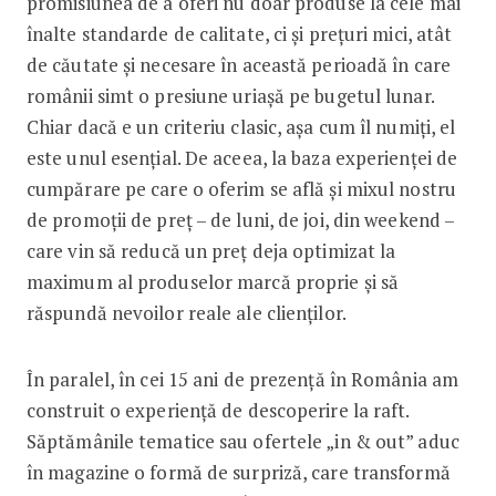
promisiunea de a oferi nu doar produse la cele mai
înalte standarde de calitate, ci și prețuri mici, atât
de căutate și necesare în această perioadă în care
românii simt o presiune uriașă pe bugetul lunar.
Chiar dacă e un criteriu clasic, așa cum îl numiți, el
este unul esențial. De aceea, la baza experienței de
cumpărare pe care o oferim se află și mixul nostru
de promoții de preț – de luni, de joi, din weekend –
care vin să reducă un preț deja optimizat la
maximum al produselor marcă proprie și să
răspundă nevoilor reale ale clienților.
În paralel, în cei 15 ani de prezență în România am
construit o experiență de descoperire la raft.
Săptămânile tematice sau ofertele „in & out” aduc
în magazine o formă de surpriză, care transformă