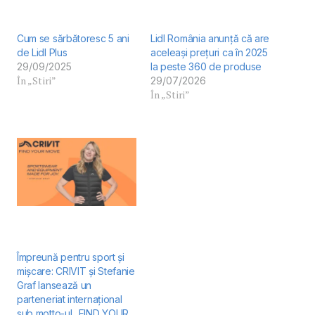
Cum se sărbătoresc 5 ani
Lidl România anunță că are
de Lidl Plus
aceleași prețuri ca în 2025
29/09/2025
la peste 360 de produse
În „Stiri”
29/07/2026
În „Stiri”
Împreună pentru sport și
mișcare: CRIVIT și Stefanie
Graf lansează un
parteneriat internațional
sub motto-ul „FIND YOUR