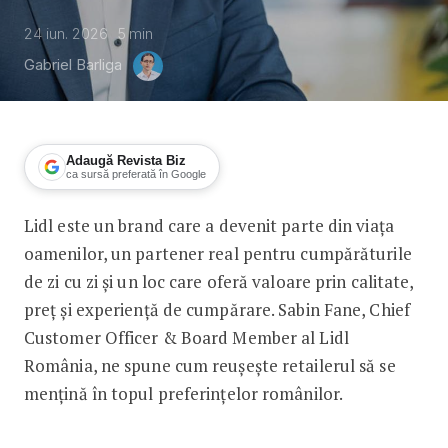
24 iun. 2026
5
min
Gabriel Barliga
Adaugă Revista Biz
ca sursă preferată în Google
Lidl este un brand care a devenit parte din viața
Sabin Fane, Lidl România: 15 ani de în
oamenilor, un partener real pentru cumpărăturile
de zi cu zi și un loc care oferă valoare prin calitate,
preț și experiență de cumpărare. Sabin Fane, Chief
Customer Officer & Board Member al Lidl
România, ne spune cum reușește retailerul să se
mențină în topul preferințelor românilor.