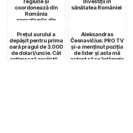
regiune și
Investiții în
coordonează din
sănătatea României
România
operațiunile din
Bulgaria si Polonia
Prețul aurului a
Aleksandras
depășit pentru prima
Česnavičius: PRO TV
oară pragul de 3.000
și-a menținut poziția
de dolari/uncie. Cât
de lider și asta mă
estimează analiștii ...
aștept să se întâmple
și î...