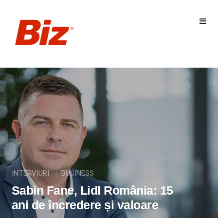
INTERVIURI
BUSINESS
Sabin Fane, Lidl România: 15
ani de încredere și valoare