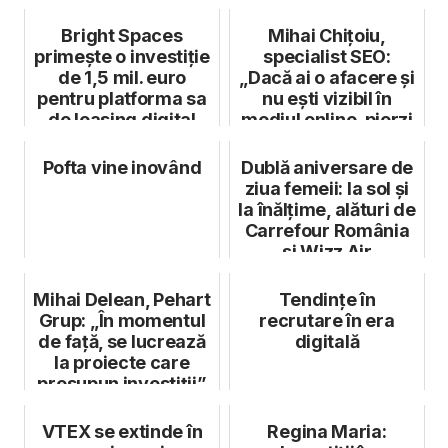
Bright Spaces
Mihai Chițoiu,
primește o investiție
specialist SEO:
de 1,5 mil. euro
„Dacă ai o afacere și
pentru platforma sa
nu ești vizibil în
de leasing digital
mediul online, pierzi
foarte...
Pofta vine inovând
Dublă aniversare de
ziua femeii: la sol și
la înălțime, alături de
Carrefour România
și Wizz Air
Mihai Delean, Pehart
Tendințe în
Grup: „În momentul
recrutare în era
de față, se lucrează
digitală
la proiecte care
presupun investiții”
VTEX se extinde în
Regina Maria: