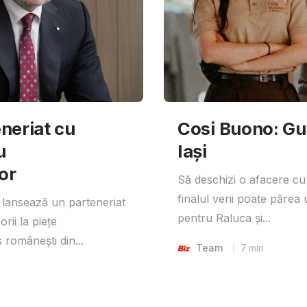
neriat cu
Cosi Buono: Gust
u
Iași
or
Să deschizi o afacere cu
finalul verii poate părea 
lansează un parteneriat
pentru Raluca și...
rii la piețe
 românești din...
Team
7
min