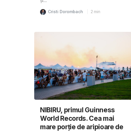
și...
Cristi Dorombach
2
min
NIBIRU, primul Guinness
World Records. Cea mai
mare porție de aripioare de