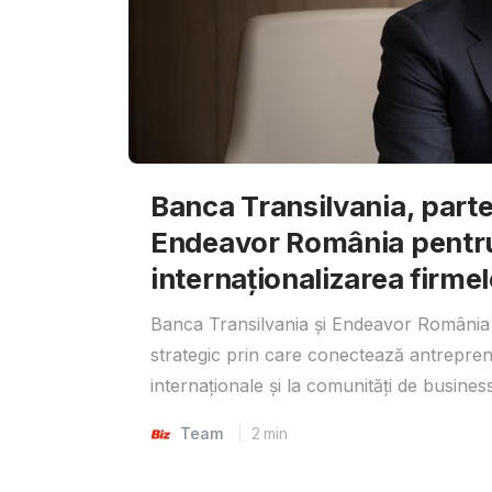
Banca Transilvania, parte
Endeavor România pentr
internaționalizarea firmel
Banca Transilvania și Endeavor România 
strategic prin care conectează antrepreno
internaționale și la comunități de business
Team
2
min