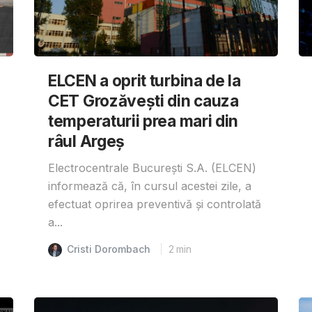
ELCEN a oprit turbina de la
CET Grozăvești din cauza
temperaturii prea mari din
râul Argeș
Electrocentrale București S.A. (ELCEN)
informează că, în cursul acestei zile, a
efectuat oprirea preventivă și controlată
a...
Cristi Dorombach
2
min