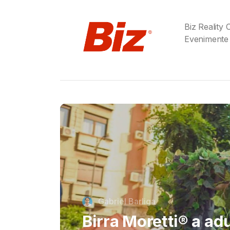
Biz Reality
Evenimente
Cristi Dorombach
Richard Joannides,