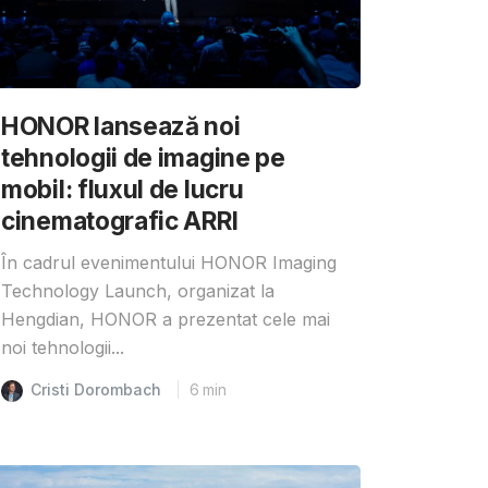
HONOR lansează noi
tehnologii de imagine pe
mobil: fluxul de lucru
cinematografic ARRI
În cadrul evenimentului HONOR Imaging
Technology Launch, organizat la
Hengdian, HONOR a prezentat cele mai
noi tehnologii...
Cristi Dorombach
6
min