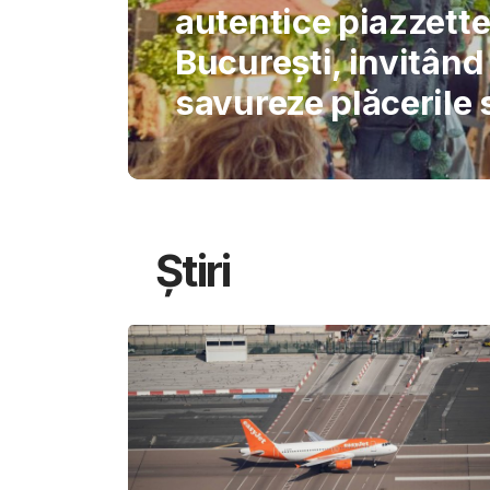
International Schoo
permite AI-ului să 
gândirea elevilor
Știri