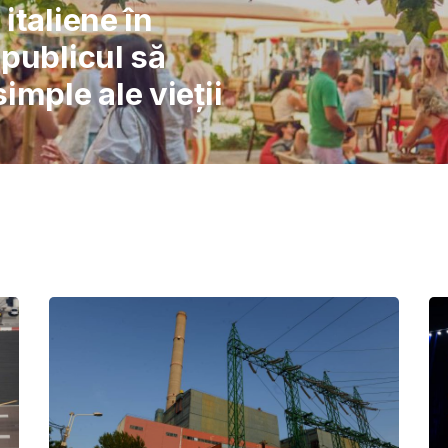
l: Școlile nu pot
înlocuiască