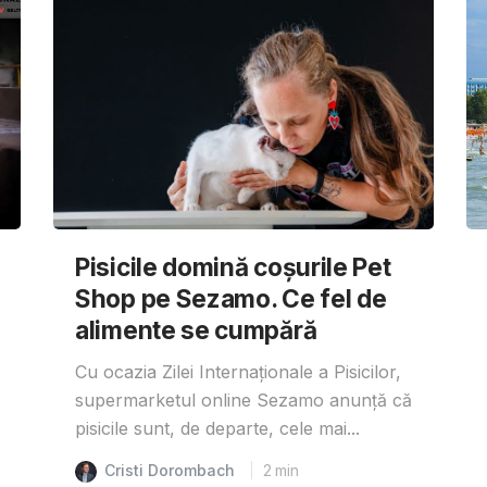
Pisicile domină coșurile Pet
Shop pe Sezamo. Ce fel de
alimente se cumpără
Cu ocazia Zilei Internaționale a Pisicilor,
supermarketul online Sezamo anunță că
pisicile sunt, de departe, cele mai...
Cristi Dorombach
2
min