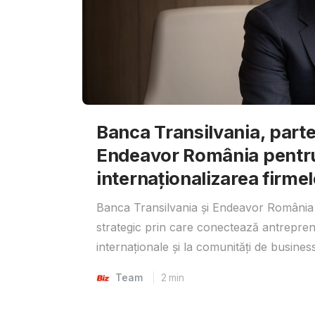
Banca Transilvania, parte
Endeavor România pentr
internaționalizarea firmel
Banca Transilvania și Endeavor România 
strategic prin care conectează antrepreno
internaționale și la comunități de business
Team
2
min