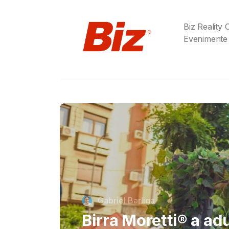
Biz Reality
Evenimente
Cristi Dorombach
Richard Joannides,