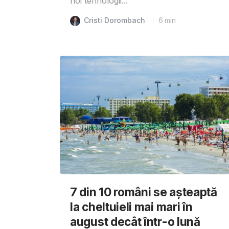
noi tehnologii...
Cristi Dorombach
6
min
7 din 10 români se așteaptă
la cheltuieli mai mari în
august decât într-o lună