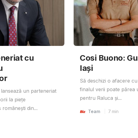
neriat cu
Cosi Buono: Gust
u
Iași
or
Să deschizi o afacere cu
finalul verii poate părea 
lansează un parteneriat
pentru Raluca și...
rii la piețe
 românești din...
Team
7
min