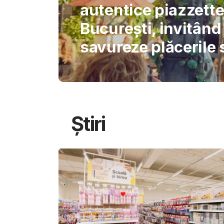
International Schoo
permite AI-ului să 
gândirea elevilor
Știri