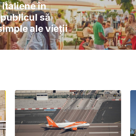
l: Școlile nu pot
înlocuiască