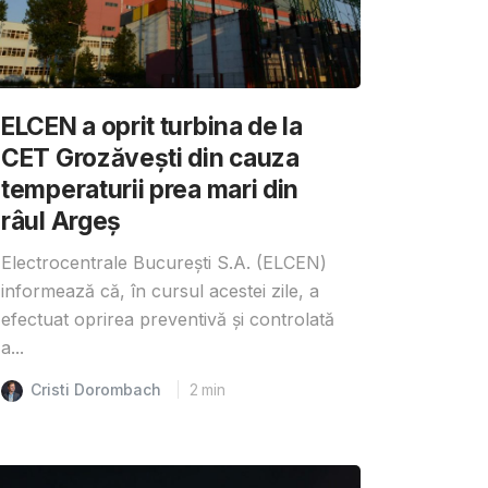
ELCEN a oprit turbina de la
CET Grozăvești din cauza
temperaturii prea mari din
râul Argeș
Electrocentrale București S.A. (ELCEN)
informează că, în cursul acestei zile, a
efectuat oprirea preventivă și controlată
a...
Cristi Dorombach
2
min