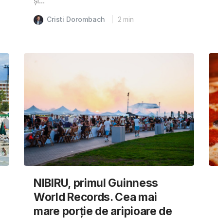
și...
Cristi Dorombach
2
min
NIBIRU, primul Guinness
World Records. Cea mai
mare porție de aripioare de