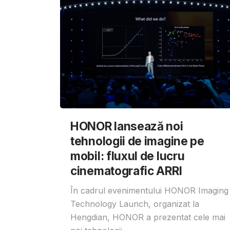
HONOR lansează noi
tehnologii de imagine pe
mobil: fluxul de lucru
cinematografic ARRI
În cadrul evenimentului HONOR Imaging
Technology Launch, organizat la
Hengdian, HONOR a prezentat cele mai