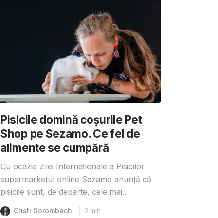
Pisicile domină coșurile Pet
Shop pe Sezamo. Ce fel de
alimente se cumpără
Cu ocazia Zilei Internaționale a Pisicilor,
supermarketul online Sezamo anunță că
pisicile sunt, de departe, cele mai...
Cristi Dorombach
2
min