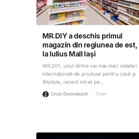
MR.DIY a deschis primul
magazin din regiunea de est,
la Iulius Mall Iași
MR.DIY, unul dintre cei mai mari retaileri
internaționali de produse pentru casă și
lifestyle, recent intrat pe...
Cristi Dorombach
3
min