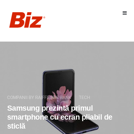
COMPANII BY RAIFFEISEN BANK
TECH
Samsung prezintă primul
smartphone cu ecran pliabil de
sticlă