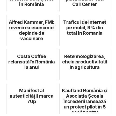
în România
Call Center
Alfred Kammer, FMI:
Traficul de internet
revenirea economiei
pe mobil, 9% din
depinde de
total in Romania
vaccinare
Costa Coffee
Retehnologizarea,
relansată în România
cheia productivitatii
la anul
in agricultura
Manifest al
Kaufland România și
autenticității marca
Asociația Școala
7Up
Încrederii lansează
un proiect pilot în 5
școli pentru