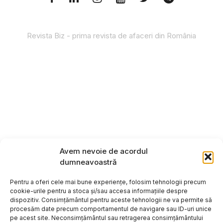
Revista Biz - prima revista de afaceri din România
Avem nevoie de acordul
dumneavoastră
Pentru a oferi cele mai bune experiențe, folosim tehnologii precum
cookie-urile pentru a stoca și/sau accesa informațiile despre
dispozitiv. Consimțământul pentru aceste tehnologii ne va permite să
procesăm date precum comportamentul de navigare sau ID-uri unice
pe acest site. Neconsimțământul sau retragerea consimțământului