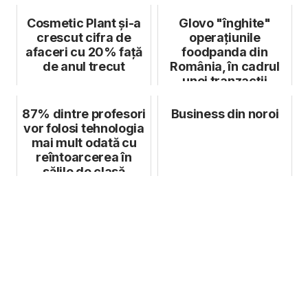
transfor...
Cosmetic Plant și-a
Glovo "înghite"
crescut cifra de
operațiunile
afaceri cu 20% față
foodpanda din
de anul trecut
România, în cadrul
unei tranzacții
regionale de 170 mil.
...
87% dintre profesori
Business din noroi
vor folosi tehnologia
mai mult odată cu
reîntoarcerea în
sălile de clasă