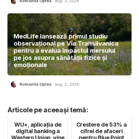
Romanita Oprea
aug. 3, 2026
MedLife lansează primul studiu
observațional pe Via Transilvanica
pentru a evalua impactul mersului
pe jos asupra sănătății fizice și
emoționale
Romanita Oprea
aug. 3, 2026
Articole pe aceeași temă:
WU+, aplicația de
Crestere de 53% a
digital banking a
cifrei de afaceri
Western Union, vine
pentru Blue Point