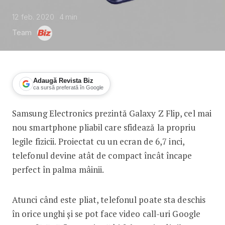
12 feb. 2020
4
min
Team
Adaugă Revista Biz
ca sursă preferată în Google
Samsung Electronics prezintă Galaxy Z Flip, cel mai
Samsung prezintă primul smartphone c
nou smartphone pliabil care sfidează la propriu
legile fizicii. Proiectat cu un ecran de 6,7 inci,
telefonul devine atât de compact încât încape
perfect în palma mâinii.
Atunci când este pliat, telefonul poate sta deschis
în orice unghi și se pot face video call-uri Google