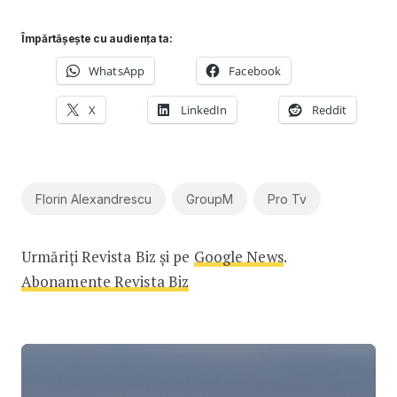
Împărtășește cu audiența ta:
WhatsApp
Facebook
X
LinkedIn
Reddit
Florin Alexandrescu
GroupM
Pro Tv
Urmăriți Revista Biz și pe
Google News
.
Abonamente Revista Biz