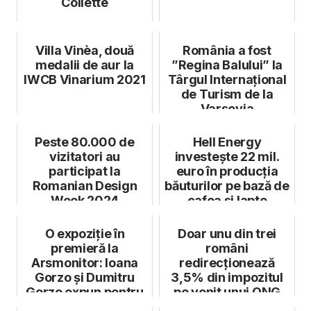
Collette
Villa Vinèa, două
România a fost
medalii de aur la
”Regina Balului” la
IWCB Vinarium 2021
Târgul Internațional
de Turism de la
Varșovia
Peste 80.000 de
Hell Energy
vizitatori au
investește 22 mil.
participat la
euro în producția
Romanian Design
băuturilor pe bază de
Week 2024
cafea și lapte
O expoziție în
Doar unu din trei
premieră la
români
Arsmonitor: Ioana
redirecționează
Gorzo și Dumitru
3,5% din impozitul
Gorzo expun pentru
pe venit unui ONG
prima oară împreună