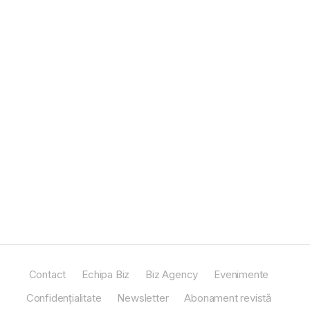
Contact
Echipa Biz
Biz Agency
Evenimente
Confidențialitate
Newsletter
Abonament revistă