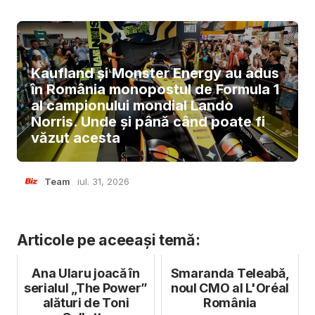
Kaufland și Monster Energy au adus
în România monopostul de Formula 1
al campionului mondial Lando
Norris. Unde și până când poate fi
văzut acesta
Team
iul. 31, 2026
Articole pe aceeași temă:
Ana Ularu joacă în
Smaranda Teleabă,
serialul „The Power”
noul CMO al L'Oréal
alături de Toni
România