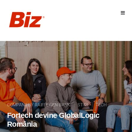
COMPANII BY RAIFFEISEN BANK
STIRI
TECH
Fortech devine GlobalLogic
România