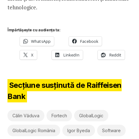
tehnologice.
Împărtășește cu audiența ta:
WhatsApp
Facebook
X
LinkedIn
Reddit
Secțiune susținută de Raiffeisen
Bank
Călin Văduva
Fortech
GlobalLogic
GlobalLogic România
Igor Byeda
Software