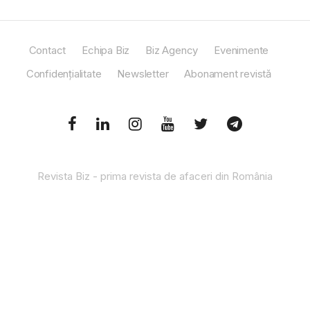
Contact
Echipa Biz
Biz Agency
Evenimente
Confidențialitate
Newsletter
Abonament revistă
Revista Biz - prima revista de afaceri din România