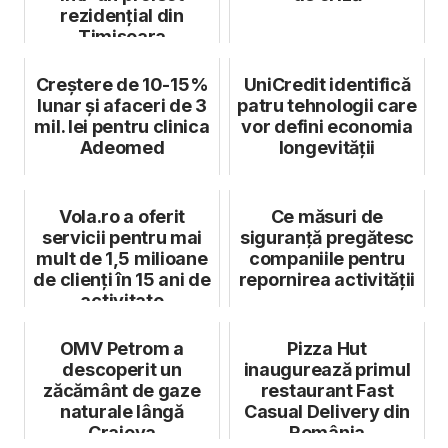
rezidențial din
Timișoara
Creștere de 10-15%
UniCredit identifică
lunar și afaceri de 3
patru tehnologii care
mil. lei pentru clinica
vor defini economia
Adeomed
longevității
Vola.ro a oferit
Ce măsuri de
servicii pentru mai
siguranță pregătesc
mult de 1,5 milioane
companiile pentru
de clienți în 15 ani de
repornirea activității
activitate
OMV Petrom a
Pizza Hut
descoperit un
inaugurează primul
zăcământ de gaze
restaurant Fast
naturale lângă
Casual Delivery din
Craiova
România