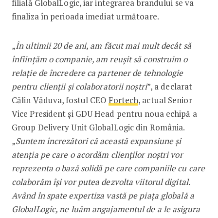
filială GlobalLogic, iar integrarea brandului se va
finaliza în perioada imediat următoare.
„
În ultimii 20 de ani, am făcut mai mult decât să
înființăm o companie, am reușit să construim o
relație de încredere ca partener de tehnologie
pentru clienții și colaboratorii noștri
”, a declarat
Călin Văduva, fostul CEO
Fortech
, actual Senior
Vice President și GDU Head pentru noua echipă a
Group Delivery Unit GlobalLogic din România.
„
Suntem încrezători că această expansiune și
atenția pe care o acordăm clienților noștri vor
reprezenta o bază solidă pe care companiile cu care
colaborăm își vor putea dezvolta viitorul digital.
Având în spate expertiza vastă pe piața globală a
GlobalLogic, ne luăm angajamentul de a le asigura