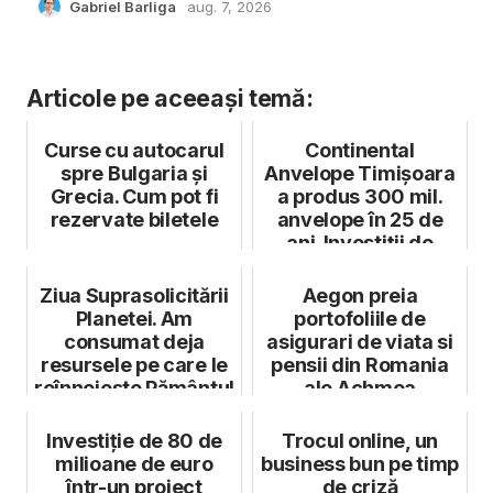
Gabriel Barliga
aug. 7, 2026
Articole pe aceeași temă:
Curse cu autocarul
Continental
spre Bulgaria și
Anvelope Timișoara
Grecia. Cum pot fi
a produs 300 mil.
rezervate biletele
anvelope în 25 de
ani. Investiții de
peste 600 mil....
Ziua Suprasolicitării
Aegon preia
Planetei. Am
portofoliile de
consumat deja
asigurari de viata si
resursele pe care le
pensii din Romania
reînnoiește Pământul
ale Achmea
în 12 lun...
Investiție de 80 de
Trocul online, un
milioane de euro
business bun pe timp
într-un proiect
de criză