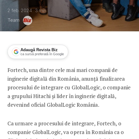
2 feb. 2024
3
min
Team
Adaugă Revista Biz
ca sursă preferată în Google
Fortech, una dintre cele mai mari companii de
Fortech devine GlobalLogic România
inginerie digitală din România, anunță finalizarea
procesului de integrare cu GlobalLogic, o companie
a grupului Hitachi și lider în inginerie digitală,
devenind oficial GlobalLogic România.
Ca urmare a procesului de integrare, Fortech, o
companie GlobalLogic, va opera în România ca o