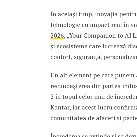
În același timp, inovația pentr
tehnologie cu impact real în via
2026
, „Your Companion to AI Li
și ecosisteme care lucrează disc
confort, siguranță, personalizare
Un alt element pe care punem a
recunoașterea din partea indust
2 în topul celor mai de încred
Kantar, iar acest lucru confirmă
comunitatea de afaceri și part
Încrederea se extinde și se dezv