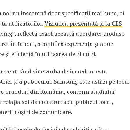
u noi nu înseamnă doar specificații mai bune, ci
ța utilizatorilor.
Viziunea prezentată și la CES
ving”, reflectă exact această abordare: produse
ret în fundal, simplifică experiența și aduc
 și eficiență în utilizarea de zi cu zi.
ccent când vine vorba de incredere este
riei și a publicului. Samsung este astăzi pe locul
ere branduri din România, conform studiului
 relația solidă construită cu publicul local,
enerii noștri de comunicare.
oltă dincolo de decizia de achiziție, către