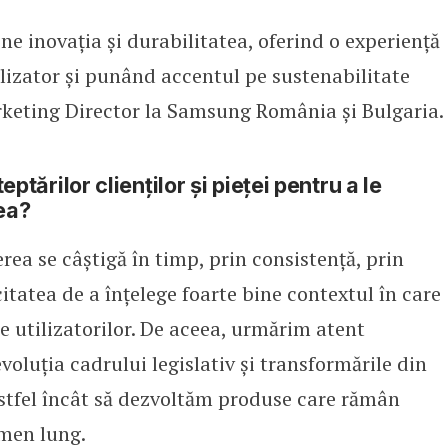
 inovația și durabilitatea, oferind o experiență
 O relație mai sustenabilă cu t
ilizator și punând accentul pe sustenabilitate
keting Director la Samsung România și Bulgaria.
rilor clienților și pieței pentru a le
ea?
ea se câștigă în timp, prin consistență, prin
itatea de a înțelege foarte bine contextul în care
le utilizatorilor. De aceea, urmărim atent
oluția cadrului legislativ și transformările din
fel încât să dezvoltăm produse care rămân
rmen lung.