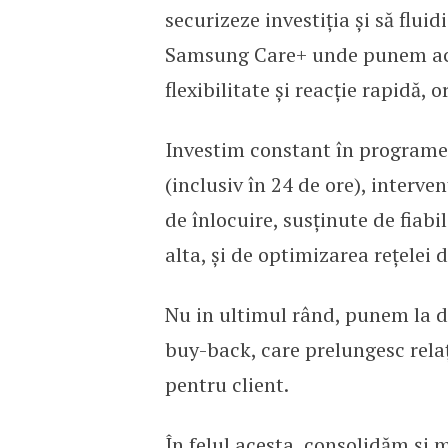
securizeze investiția și să flu
Samsung Care+ unde punem acce
flexibilitate și reacție rapidă, o
Investim constant în programe 
(inclusiv în 24 de ore), interven
de înlocuire, susținute de fiabi
alta, și de optimizarea rețelei d
Nu in ultimul rând, punem la di
buy-back, care prelungesc relaț
pentru client.
În felul acesta, consolidăm și 