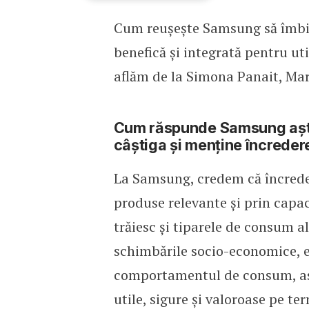
Cum reușește Samsung să îmbine
Simona Panait, Samsung:
benefică și integrată pentru ut
aflăm de la Simona Panait, Mar
Cum răspunde Samsung așteptă
câștiga și menține încreder
La Samsung, credem că încreder
produse relevante și prin capac
trăiesc și tiparele de consum a
schimbările socio-economice, ev
comportamentul de consum, ast
utile, sigure și valoroase pe te