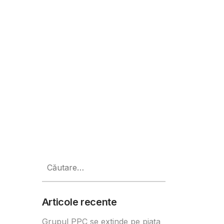
ehnologia pe termen lung
Caută
după:
Articole recente
Grupul PPC se extinde pe piața