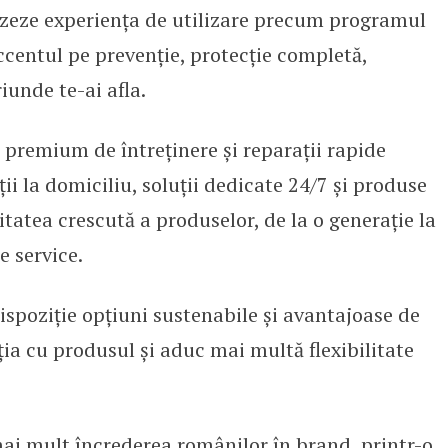
idizeze experiența de utilizare precum programul
ntul pe prevenție, protecție completă,
riunde te-ai afla.
premium de întreținere și reparații rapide
ții la domiciliu, soluții dedicate 24/7 și produse
litatea crescută a produselor, de la o generație la
e service.
spoziție opțiuni sustenabile și avantajoase de
ia cu produsul și aduc mai multă flexibilitate
mai mult încrederea românilor în brand, printr-o