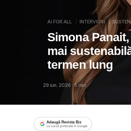
AI FOR ALL
INTERVIURI
SUSTEN
Simona Panait,
mai sustenabil
termen lung
29 iun. 2026
5
min
Adaugă Revista Biz
ca sursă preferată în Google