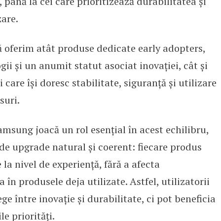
 până la cei care prioritizează durabilitatea și
zare.
 oferim atât produse dedicate early adopters,
ii și un anumit statut asociat inovației, cât și
i care își doresc stabilitate, siguranță și utilizare
suri.
amsung joacă un rol esențial în acest echilibru,
de upgrade natural și coerent: fiecare produs
la nivel de experiență, fără a afecta
în produsele deja utilizate. Astfel, utilizatorii
ge între inovație și durabilitate, ci pot beneficia
e priorități.