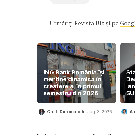
Urmăriți Revista Biz și pe
Goog
ING Bank România își
St
menține dinamica în
De
creștere și în primul
la
semestru din 2026
SU
Cristi Dorombach
aug. 3, 2026
Al