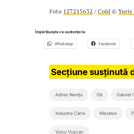
Foto
127215632
/
Cold
©
Yuriy
Împărtășește cu audiența ta:
WhatsApp
Facebook
Secțiune susținută 
Adrian Nenița
Elit
Gabriel
Industria Cărnii
Mezeluri
P
Voicu Vușcan