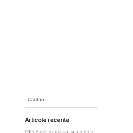
te din carne Goodies Meat Produ
Caută
după:
Articole recente
ING Bank România își menține