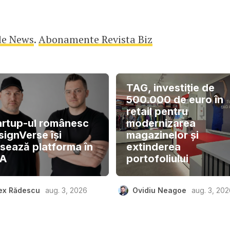
le News
.
Abonamente Revista Biz
TAG, investiție de
500.000 de euro în
retail pentru
artup-ul românesc
modernizarea
signVerse își
magazinelor și
nsează platforma în
extinderea
A
portofoliului
ex Rădescu
aug. 3, 2026
Ovidiu Neagoe
aug. 3, 20