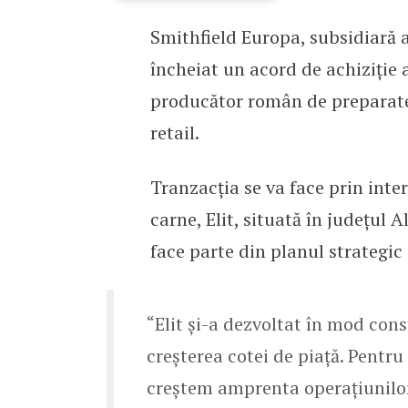
Smithfield Europa, subsidiară 
Smithfield a achizițion
încheiat un acord de achiziție 
producător român de preparate
retail.
Tranzacția se va face prin int
carne, Elit, situată în județul 
face parte din planul strategic
“Elit și-a dezvoltat în mod co
creșterea cotei de piață. Pentr
creștem amprenta operațiunilor