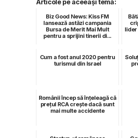
Articole pe aceeași temă:
Biz Good News: Kiss FM
Băt
lansează astăzi campania
cr
Bursa de Merit Mai Mult
lider
pentru a sprijini tinerii di...
Cum a fost anul 2020 pentru
Soluț
turismul din Israel
pr
Românii încep să înțeleagă că
prețul RCA crește dacă sunt
mai multe accidente