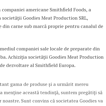
a companiei americane Smithfield Foods, a
at producătorul român de prepara
a societății Goodies Meat Production SRL,
 din carne sub marcă proprie pentru canalul de
ermediul companiei sale locale de preparate din
Alba. Achiziția societății Goodies Meat Production
 de dezvoltare al Smithfield Europa.
nstant gama de produse și a urmărit mereu
u a menține această tendință, suntem pregătiți să
 noastre. Sunt convins că societatea Goodies va