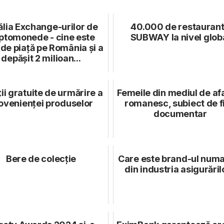
ălia Exchange-urilor de
40.000 de restauran
iptomonede - cine este
SUBWAY la nivel glob
 de piață pe România și a
depășit 2 milioan...
ii gratuite de urmărire a
Femeile din mediul de af
ovenienței produselor
romanesc, subiect de f
documentar
Bere de colecție
Care este brand-ul numa
din industria asigurăril