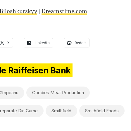
 Biloshkurskyy
|
Dreamstime.com
X
LinkedIn
Reddit
de Raiffeisen Bank
 Cîmpeanu
Goodies Meat Production
reparate Din Carne
Smithfield
Smithfield Foods